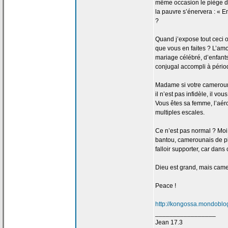
même occasion le piège 
la
pauvre s’énervera : « Enc
?
Quand j’expose tout ceci 
que vous en faites ? L’am
mariage célébré, d’enfants
conjugal accompli à périod
Madame si votre camerou
il n’est pas infidèle, il v
Vous êtes sa femme, l’a
ér
multiples escales.
Ce n’est pas normal ? Moi
bantou, camerounais de
p
falloir supporter, car dan
Dieu est grand, mais camer
Peace !
http://kongossa.mondoblog
_________________
Jean 17.3