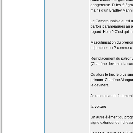
dangereuse. Et les télég
mains d’un Bradley Manni
Le Camerounais a
aussi u
parfois paranoïaques au p
regard. Hein ? C’est qui la
Masculinisation du prénom
ndjomba » ou P comme « pe
Remplacement du patron
(Charlène devient « la
cac
Ou alors le truc le plus si
prénom. Charlène Atangan
le devinera.
Je recommande fortement
la
voiture
Un autre élément du progrès
signe extérieur de
richesse