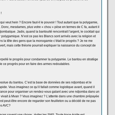
 !
ui veut hein ? Encore faut-il le pouvoir ! Tout autant que la
polygamie,
. Donc, mesdames, plus votre « chou » pèse en termes de
C fa, autant il
 ndjombaïque. Jadis, quand la
bantouité rencontrait l’argent, le cocktail qui
yer polygamique. N’est ce pas les Blancs sont arrivés avec la
religion et
ns la
tête des gens que la
monogamie c’était le progrès ? Je ne me
ert, mais cette théorie pourrait expliquer la
naissance du concept de
erpellé le progrès pour condamner la
polygamie. Le bantou en stratège
de
ce progrès pour en faire des armes redoutables.
solue du bantou. C’est la
base de
données de
ses ndjombas et le
rapide. Vous imaginez ce qu’il fallait comme logistique avant, quand il
rance pour organiser un rendez-vous galant avec une ndjomba dans un
 vivait à Mvan ? Vous imaginez ? L’attente dans une chambre prépayée
st peut-être encore de
regarder son feuilleton ou a
décidé de
ne pas
es AVC?
caces savent une chose : éviter les SMS. Toute trace écrite est