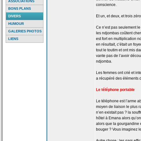
ASSOCIATIONS
conscience.
BONS PLANS
Et un, et deux, et trois zéro
DIVERS
HUMOUR
Ce n’est pas seulement le q
GALERIES PHOTOS
les ndjombas coûtent cher
est fort en multiplication
LIENS
en résultait, c’était un fo
tout le toutim et ont mis da
vante pas de
l’avoir découv
ndjomba.
Les femmes ont crié et int
a
récupéré des éléments 
Le téléphone portable
Le téléphone est l’arme ab
moyen de
liaison le plus 
n’en existait pas ? la
souff
hôtel à Emana alors qu’on
alors que la
gourgandine e
bouger ? Vous imaginez l
Autre chose : les gars effi