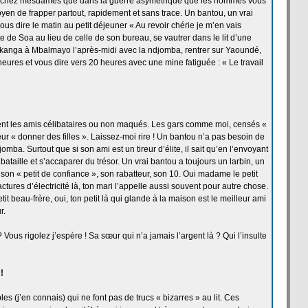
Sachez mesdames que dans la
guerre asymétrique que les hommes vous
oyen de
frapper partout, rapidement et sans trace. Un bantou, un vrai
ous dire le matin au petit déjeuner « Au revoir chérie je m’en vais
e de
Soa au lieu de
celle de
son bureau, se vautrer dans le lit d’une
e kanga à Mbalmayo l’après-midi avec la
ndjomba, rentrer sur Yaoundé,
ures et vous dire vers 20 heures avec une mine fatiguée : « Le travail
ent les amis célibataires ou non maqués. Les gars comme moi, censés «
leur « donner des filles ». Laissez-moi rire ! Un bantou n’a
pas besoin de
mba. Surtout que si son ami est un tireur d’élite, il sait qu’en l’envoyant
bataille et s’accaparer du trésor. Un vrai bantou a
toujours un larbin, un
 son « petit de
confiance », son rabatteur, son 10. Oui madame le petit
ctures d’électricité là, ton mari l’appelle aussi souvent pour autre chose.
it beau-frère, oui, ton petit là qui glande à la
maison est le meilleur ami
r.
? Vous rigolez j’espère ! Sa sœur qui n’a
jamais l’argent là ? Qui l’insulte
!
es (j’en connais) qui ne font pas de
trucs « bizarres » au lit. Ces