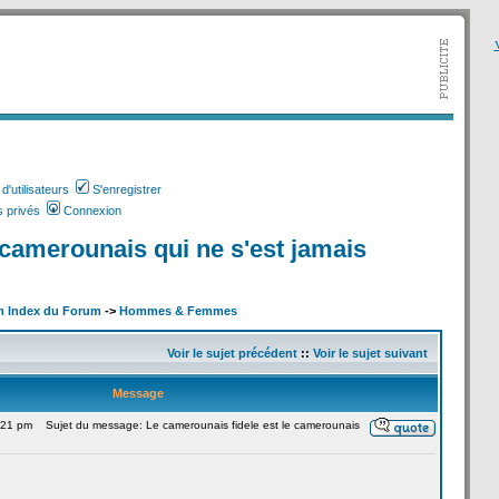
V
'utilisateurs
S'enregistrer
 privés
Connexion
 camerounais qui ne s'est jamais
m Index du Forum
->
Hommes & Femmes
Voir le sujet précédent
::
Voir le sujet suivant
Message
1:21 pm
Sujet du message: Le camerounais fidele est le camerounais