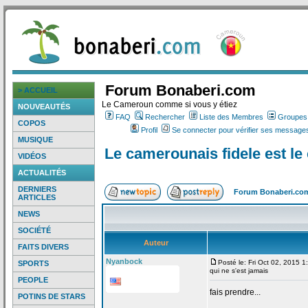
Forum Bonaberi.com
> ACCUEIL
Le Cameroun comme si vous y étiez
NOUVEAUTÉS
FAQ
Rechercher
Liste des Membres
Groupes d
COPOS
Profil
Se connecter pour vérifier ses messages
MUSIQUE
Le camerounais fidele est le
VIDÉOS
ACTUALITÉS
DERNIERS
Forum Bonaberi.co
ARTICLES
NEWS
SOCIÉTÉ
Auteur
FAITS DIVERS
Nyanbock
Posté le: Fri Oct 02, 2015 
SPORTS
qui ne s'est jamais
PEOPLE
fais prendre...
POTINS DE STARS