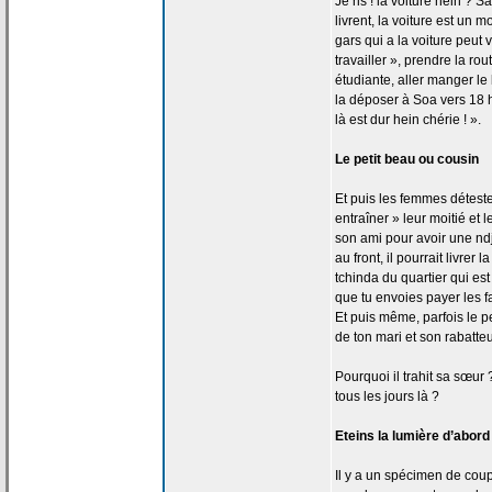
Je ris ! la
voiture hein ? 
livrent, la
voiture est un m
gars qui a
la
voiture peut v
travailler », prendre la
rout
étudiante, aller manger l
la
déposer à Soa vers 18 he
là est dur hein chérie ! ».
Le petit beau ou cousin
Et puis les femmes détest
entraîner » leur moitié et 
son ami pour avoir une ndjo
au front, il pourrait livrer la
tchinda du quartier qui est
que tu envoies payer les fa
Et puis même, parfois le pet
de
ton mari et son rabatteu
Pourquoi il trahit sa sœur 
tous les jours là ?
Eteins la
lumière d’abord 
Il y a
un spécimen de
coupl