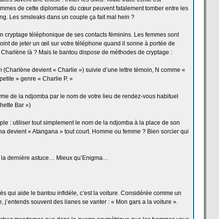
rammes de
cette diplomatie du cœur peuvent fatalement tomber entre les
ng. Les smsleaks dans un couple ça
fait mal hein ?
n cryptage téléphonique de
ses contacts féminins. Les femmes sont
oint de
jeter un œil sur votre téléphone quand il sonne à portée de
Charlène là ? Mais le bantou dispose de
méthodes de
cryptage :
 (Charlène devient « Charlie ») suivie d’une lettre témoin, N comme «
tite » genre « Charlie P. »
yme de
la
ndjomba par le nom de
votre lieu de
rendez-vous habituel
hette Bar »)
mple : utiliser tout simplement le nom de
la
ndjomba à la
place de
son
a devient « Atangana » tout court. Homme ou femme ? Bien sorcier qui
 la
dernière astuce… Mieux qu’Enigma…
 qui aide le bantou infidèle, c’est la
voiture. Considérée comme un
, j’entends souvent des lianes se vanter : « Mon gars a
la
voiture ».