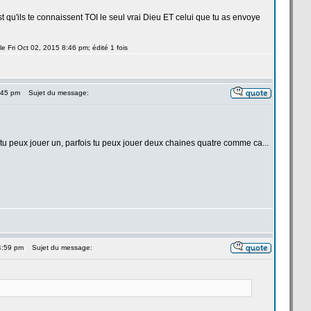
u'ils te connaissent TOI le seul vrai Dieu ET celui que tu as envoye
e Fri Oct 02, 2015 8:46 pm; édité 1 fois
4:45 pm
Sujet du message:
s tu peux jouer un, parfois tu peux jouer deux chaines quatre comme ca...
 4:59 pm
Sujet du message: