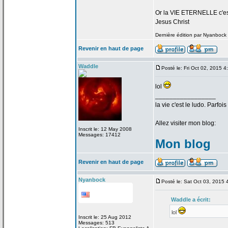
Or la
VIE ETERNELLE c'est q
Jesus Christ
Dernière édition par Nyanbock l
Revenir en haut de page
Waddle
Posté le: Fri Oct 02, 2015 
lol
_________________
la
vie c'est le ludo. Parfoi
Allez visiter mon blog:
Inscrit le: 12 May 2008
Messages: 17412
Mon blog
Revenir en haut de page
Nyanbock
Posté le: Sat Oct 03, 2015
Waddle a
écrit:
lol
Inscrit le: 25 Aug 2012
Messages: 513