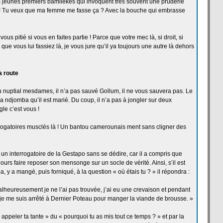
 jeunes premiers bamilékés qui invoquent très souvent une pruderie
e ! Tu veux que ma femme me fasse ça
? Avec la
bouche qui embrasse
s pitié si vous en faites partie ! Parce que votre mec là, si droit, si
 que vous lui fassiez là, je vous jure qu’il ya toujours une autre là dehors
a
route
 nuptial mesdames, il n’a
pas sauvé Gollum, il ne vous sauvera pas. Le
sa ndjomba qu’il est marié. Du coup, il n’a
pas à jongler sur deux
gle c’est vous !
rrogatoires musclés là ! Un bantou camerounais ment sans cligner des
 un interrogatoire de
la
Gestapo sans se dédire, car il a
compris que
oujours faire reposer son mensonge sur un socle de
vérité. Ainsi, s’il est
a, y a
mangé, puis forniqué, à la
question « où étais tu ? » il répondra :
lheureusement je ne l’ai pas trouvée, j’ai eu une crevaison et pendant
je me suis arrêté à Dernier Poteau pour manger la
viande de
brousse. »
 appeler ta tante » du « pourquoi tu as mis tout ce temps ? » et par la