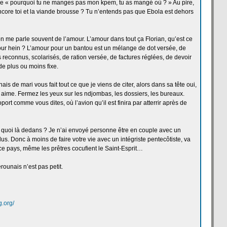
de
« pourquoi tu ne manges pas mon kpem, tu as mangé où ? » Au pire,
ore toi et la
viande brousse ? Tu n’entends pas que Ebola est dehors
on me parle souvent de
l’amour. L’amour dans tout ça
Florian, qu’est ce
our hein ? L’amour pour un bantou est un mélange de
dot versée, de
 reconnus, scolarisés, de
ration versée, de
factures réglées, de
devoir
e plus ou moins fixe.
nais de
mari vous fait tout ce que je viens de
citer, alors dans sa tête oui,
ous aime. Fermez les yeux sur les ndjombas, les dossiers, les bureaux.
oport comme vous dites, où l’avion qu’il est finira par atterrir après de
 quoi là dedans ? Je n’ai envoyé personne être en couple avec un
lus. Donc à moins de
faire votre vie avec un intégriste pentecôtiste, va
s ce pays, même les prêtres cocufient le Saint-Esprit…
ounais n’est pas petit.
.org/