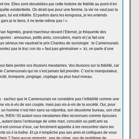
rire. Elles sont obnubilées par cette histoire de
fidélité au point d’en
r quête existentielle. On dirait que pour une femme, la
vie ne vaut pas la
ars, lui est infidèle. Et parfois dans les kongossa, je les entends
 gars je le tiens, il ne tente même pas ! ».
rian Ngimbis, grand marcheur devant l’Eternel, je fréquente des
gories : amoureux, petits amis, concubins, maris et j’ai fait une
ys sérieux me vaudrait le prix Chantou de
sociologie : le Camerounais
sortez pas le truc con du « faut pas généraliser ». Ici, on parle d’une
us faire perdre vos illusions mesdames. Vos illusions sur la
fidélité, car
le Camerounais qui ne s’est jamais fait prendre. C’est le manipulateur,
ité, tromperie, jonglage, cryptage au plus haut niveau.
: sachez que le Camerounais ne considère pas l’infidélité comme une
ne vis-à-vis de
son couple, mais pas vis-à-vis de
la
société. Oui, pour
 un homme n’est rien sans sa ndjomba, son deuxième bureau, son chat
hère, RIEN ! Et autant vous mesdames êtes reconnues comme épouses
s, autant dans l’entourage de
votre mari, concubin ou petit ami sa
l et est connue d’eux, car forcément appelée à les rencontrer dans les
ts où il la
traîne. Et ça
n’empêche pas ses amis et collègues de
vous
ein ? Sans aucun remords : pas de
crime, pas de
problème de