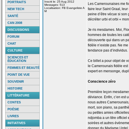
Inscrit le: 25 Aug 2012
PORTRAITS
Les Camerounaises me font 
Messages: 513
Localisation: FB Evangeliste A
faire leur Saint Graal, leu
NEW TECH
M
peine d’être vécue si son g
SANTÉ
décréter urbi et orbi « mon
CAN 2008
Je ris mesdames. Moi, Flo
DISCUSSIONS
hommes de
toutes les caté
FORUM
découverte qui dans un pa
CHAT
fidèle n’existe pas. Ne me 
tendance pas d’individus.
CULTURE
SCIENCES ET
Ce billet a
pour objet de
vo
ÉDUCATION
le Camerounais fidèle est 
FEMMES ET BEAUTÉ
expert en mensonge, duplic
POINT DE VUE
Conscience zéro
SOUVENIR
HISTOIRE
Première leçon mesdames 
LITTÉRATURE
déviance. Enfin, c’en est u
nous autres Camerounais,
CONTES
mort, son piano, sa pant
POÉSIE
ou petites amies officielle
LIVRES
ndjomba a
un titre officie
soirées et autres évènemen
INITIATIVES
donner du Madame Untel h