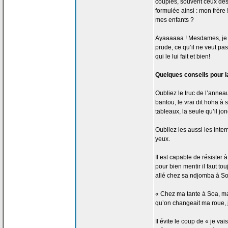
couples, souvent ceux des
formulée ainsi : mon frèr
mes enfants ?
Ayaaaaaa ! Mesdames, je vou
prude, ce qu’il ne veut pas
qui le lui fait et bien!
Quelques conseils pour l
Oubliez le truc de
l’anneau
bantou, le vrai dit hoha à 
tableaux, la
seule qu’il jon
Oubliez les aussi les inte
yeux.
Il est capable de
résister à
pour bien mentir il faut t
allé chez sa ndjomba à So
« Chez ma tante à Soa, ma
qu’on changeait ma roue, 
Il évite le coup de
« je vais