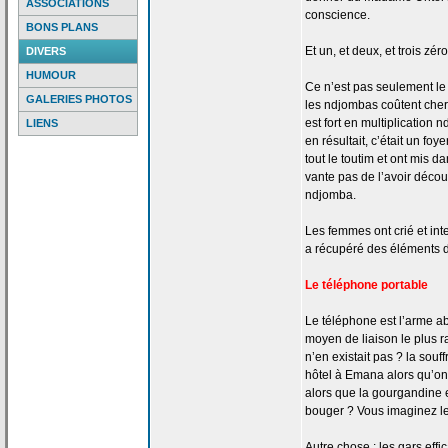
ASSOCIATIONS
conscience.
BONS PLANS
Et un, et deux, et trois zéro
DIVERS
HUMOUR
Ce n’est pas seulement le q
GALERIES PHOTOS
les ndjombas coûtent cher
est fort en multiplication
LIENS
en résultait, c’était un fo
tout le toutim et ont mis da
vante pas de
l’avoir découv
ndjomba.
Les femmes ont crié et int
a
récupéré des éléments 
Le téléphone portable
Le téléphone est l’arme ab
moyen de
liaison le plus 
n’en existait pas ? la
souff
hôtel à Emana alors qu’on
alors que la
gourgandine e
bouger ? Vous imaginez l
Autre chose : les gars effi