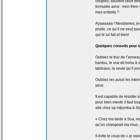
couples, souvent ceux des
formulée ainsi : mon frèr
mes enfants ?
Ayaaaaaa ! Mesdames, je vou
prude, ce qu’il ne veut pas
qui le lui fait et bien!
Quelques conseils pour l
Oubliez le truc de
l’anneau
bantou, le vrai dit hoha à 
tableaux, la
seule qu’il jon
Oubliez les aussi les inte
yeux.
Il est capable de
résister à
pour bien mentir il faut t
allé chez sa ndjomba à So
« Chez ma tante à Soa, ma
qu’on changeait ma roue, 
Il évite le coup de
« je vais