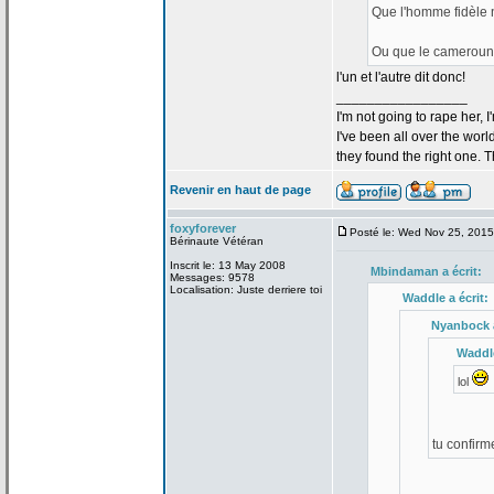
Que l'homme fidèle 
Ou que le camerouna
l'un et l'autre dit donc!
_________________
I'm not going to rape her, I
I've been all over the wor
they found the right one. 
Revenir en haut de page
foxyforever
Posté le: Wed Nov 25, 201
Bérinaute Vétéran
Inscrit le: 13 May 2008
Mbindaman a
écrit:
Messages: 9578
Localisation: Juste derriere toi
Waddle a
écrit:
Nyanbock 
Waddl
lol
tu confirm