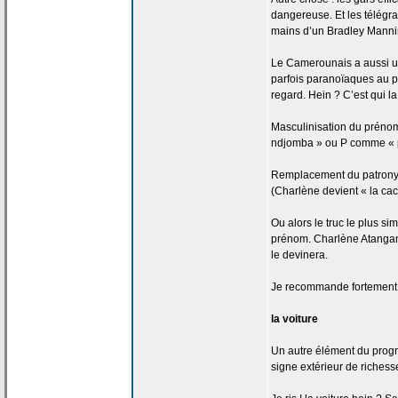
dangereuse. Et les télég
mains d’un Bradley Manni
Le Camerounais a
aussi u
parfois paranoïaques au p
regard. Hein ? C’est qui la
Masculinisation du prénom
ndjomba » ou P comme « pe
Remplacement du patron
(Charlène devient « la
cac
Ou alors le truc le plus si
prénom. Charlène Atangan
le devinera.
Je recommande fortement
la
voiture
Un autre élément du progrès
signe extérieur de
richesse