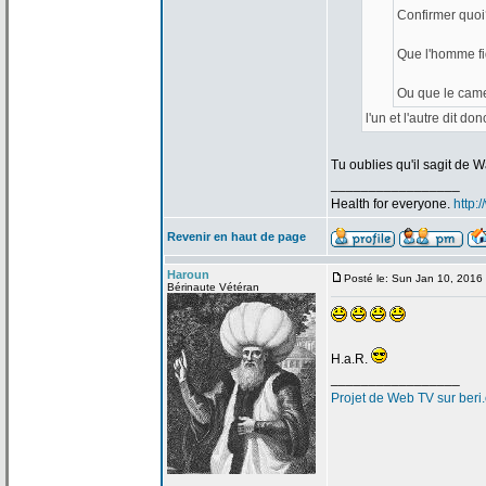
Confirmer quoi
Que l'homme fi
Ou que le came
l'un et l'autre dit don
Tu oublies qu'il sagit de
Wa
_________________
Health for everyone.
http:
Revenir en haut de page
Haroun
Posté le: Sun Jan 10, 2016
Bérinaute Vétéran
H.a
.R.
_________________
Projet de
Web TV sur beri