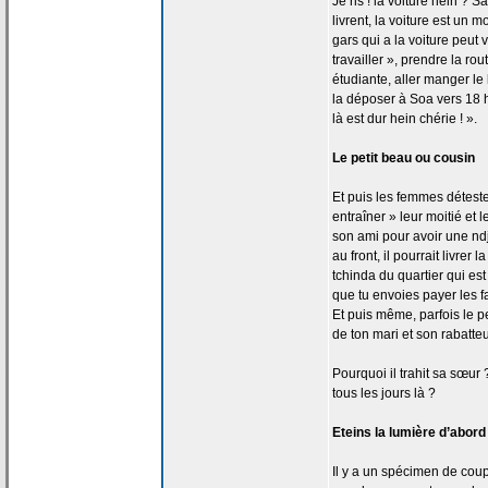
Je ris ! la
voiture hein ? 
livrent, la
voiture est un m
gars qui a
la
voiture peut v
travailler », prendre la
rout
étudiante, aller manger l
la
déposer à Soa vers 18 he
là est dur hein chérie ! ».
Le petit beau ou cousin
Et puis les femmes détest
entraîner » leur moitié et 
son ami pour avoir une ndjo
au front, il pourrait livrer la
tchinda du quartier qui est
que tu envoies payer les fa
Et puis même, parfois le pet
de
ton mari et son rabatteu
Pourquoi il trahit sa sœur 
tous les jours là ?
Eteins la
lumière d’abord 
Il y a
un spécimen de
coupl