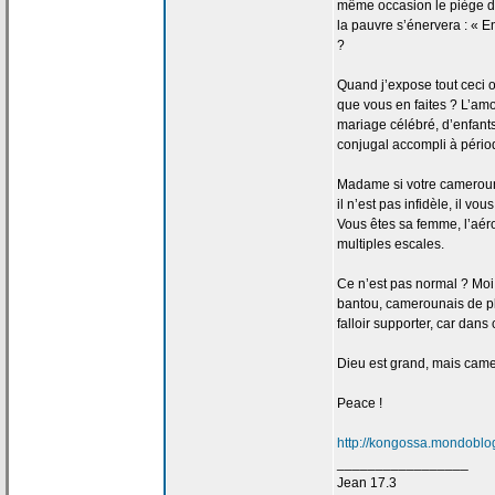
même occasion le piège 
la
pauvre s’énervera : « Enc
?
Quand j’expose tout ceci 
que vous en faites ? L’am
mariage célébré, d’enfants
conjugal accompli à périod
Madame si votre camerou
il n’est pas infidèle, il v
Vous êtes sa femme, l’a
ér
multiples escales.
Ce n’est pas normal ? Moi
bantou, camerounais de
p
falloir supporter, car dan
Dieu est grand, mais camer
Peace !
http://kongossa.mondoblog
_________________
Jean 17.3