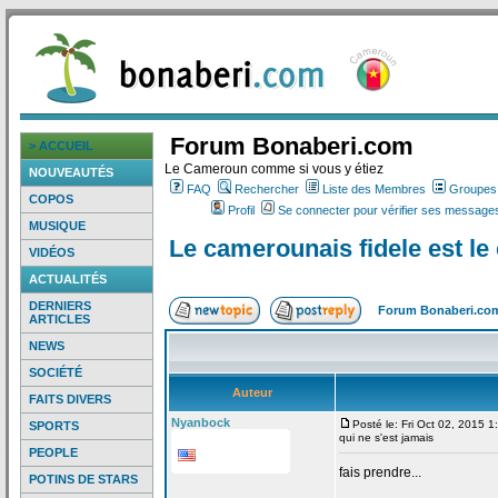
Forum Bonaberi.com
> ACCUEIL
Le Cameroun comme si vous y étiez
NOUVEAUTÉS
FAQ
Rechercher
Liste des Membres
Groupes d
COPOS
Profil
Se connecter pour vérifier ses messages
MUSIQUE
Le camerounais fidele est le
VIDÉOS
ACTUALITÉS
DERNIERS
Forum Bonaberi.co
ARTICLES
NEWS
SOCIÉTÉ
Auteur
FAITS DIVERS
Nyanbock
Posté le: Fri Oct 02, 2015 
SPORTS
qui ne s'est jamais
PEOPLE
fais prendre...
POTINS DE STARS