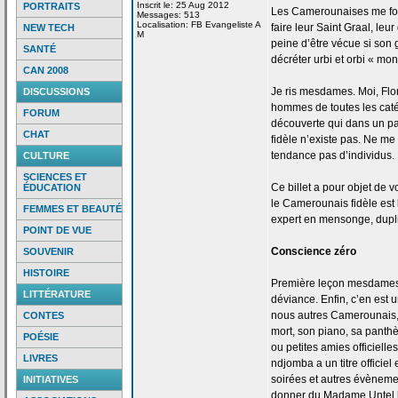
Inscrit le: 25 Aug 2012
PORTRAITS
Les Camerounaises me font 
Messages: 513
Localisation: FB Evangeliste A
faire leur Saint Graal, leu
NEW TECH
M
peine d’être vécue si son g
SANTÉ
décréter urbi et orbi « mon
CAN 2008
Je ris mesdames. Moi, Flo
DISCUSSIONS
hommes de
toutes les caté
FORUM
découverte qui dans un pa
CHAT
fidèle n’existe pas. Ne me 
tendance pas d’individus.
CULTURE
SCIENCES ET
Ce billet a
pour objet de
vo
ÉDUCATION
le Camerounais fidèle est 
FEMMES ET BEAUTÉ
expert en mensonge, duplic
POINT DE VUE
Conscience zéro
SOUVENIR
HISTOIRE
Première leçon mesdames 
LITTÉRATURE
déviance. Enfin, c’en est u
nous autres Camerounais,
CONTES
mort, son piano, sa pant
POÉSIE
ou petites amies officielle
LIVRES
ndjomba a
un titre officie
soirées et autres évènemen
INITIATIVES
donner du Madame Untel h