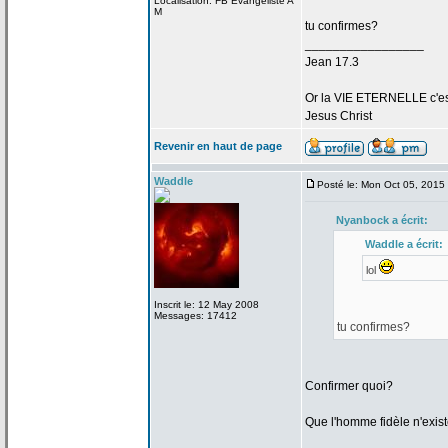
Localisation: FB Evangeliste A
M
tu confirmes?
_________________
Jean 17.3
Or la
VIE ETERNELLE c'est q
Jesus Christ
Revenir en haut de page
Waddle
Posté le: Mon Oct 05, 2015
Nyanbock a
écrit:
Waddle a
écrit:
lol
Inscrit le: 12 May 2008
Messages: 17412
tu confirmes?
Confirmer quoi?
Que l'homme fidèle n'exis