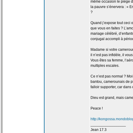
même occasion le piège 
la
pauvre s’énervera : « Enc
?
Quand j’expose tout ceci 
que vous en faites ? L’am
mariage célébré, d’enfants
conjugal accompli à périod
Madame si votre camerou
il n’est pas infidèle, il v
Vous êtes sa femme, l’a
ér
multiples escales.
Ce n’est pas normal ? Moi
bantou, camerounais de
p
falloir supporter, car dan
Dieu est grand, mais camer
Peace !
http://kongossa.mondoblog
_________________
Jean 17.3