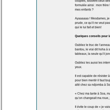
couples, souvent ceux des
formulée ainsi : mon frèr
mes enfants ?
Ayaaaaaa ! Mesdames, je vou
prude, ce qu’il ne veut pas
qui le lui fait et bien!
Quelques conseils pour l
Oubliez le truc de
l’anneau
bantou, le vrai dit hoha à 
tableaux, la
seule qu’il jon
Oubliez les aussi les inte
yeux.
Il est capable de
résister à
pour bien mentir il faut t
allé chez sa ndjomba à So
« Chez ma tante à Soa, ma
qu’on changeait ma roue, 
Il évite le coup de
« je vais