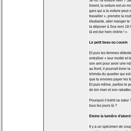
Je ris ! la
voiture hein ? 
livrent, la
voiture est un m
gars qui a
la
voiture peut v
travailler », prendre la
rout
étudiante, aller manger l
la
déposer à Soa vers 18 he
là est dur hein chérie ! ».
Le petit beau ou cousin
Et puis les femmes détest
entraîner » leur moitié et 
son ami pour avoir une ndjo
au front, il pourrait livrer la
tchinda du quartier qui est
que tu envoies payer les fa
Et puis même, parfois le pet
de
ton mari et son rabatteu
Pourquoi il trahit sa sœur 
tous les jours là ?
Eteins la
lumière d’abord 
Il y a
un spécimen de
coupl