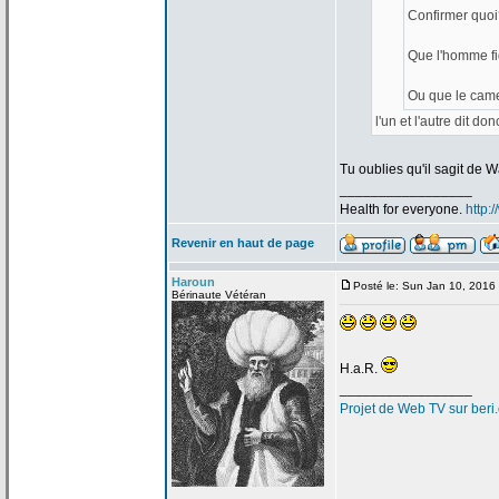
Confirmer quoi
Que l'homme fi
Ou que le came
l'un et l'autre dit don
Tu oublies qu'il sagit de
Wa
_________________
Health for everyone.
http:
Revenir en haut de page
Haroun
Posté le: Sun Jan 10, 2016
Bérinaute Vétéran
H.a
.R.
_________________
Projet de
Web TV sur beri