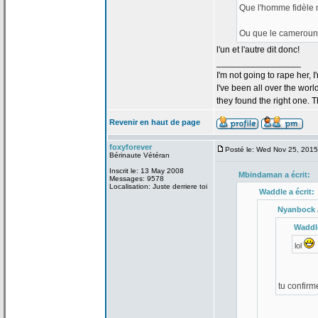
Que l'homme fidèle 
Ou que le camerouna
l'un et l'autre dit donc!
_________________
I'm not going to rape her, I
I've been all over the wor
they found the right one. 
Revenir en haut de page
foxyforever
Posté le: Wed Nov 25, 201
Bérinaute Vétéran
Inscrit le: 13 May 2008
Mbindaman a
écrit:
Messages: 9578
Localisation: Juste derriere toi
Waddle a
écrit:
Nyanbock 
Waddl
lol
tu confirm