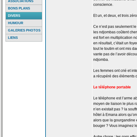
ASSOCIATIONS
conscience.
BONS PLANS
Et un, et deux, et trois zéro
DIVERS
HUMOUR
Ce n’est pas seulement le q
GALERIES PHOTOS
les ndjombas coûtent cher
est fort en multiplication
LIENS
en résultait, c’était un fo
tout le toutim et ont mis da
vante pas de
l’avoir découv
ndjomba.
Les femmes ont crié et int
a
récupéré des éléments 
Le téléphone portable
Le téléphone est l’arme ab
moyen de
liaison le plus 
n’en existait pas ? la
souff
hôtel à Emana alors qu’on
alors que la
gourgandine e
bouger ? Vous imaginez l
Autre chose : les gars effi