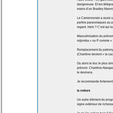
dangereuse. Et les télég
mains d’un Bradley Manni
Le Camerounais a
aussi u
parfois paranoïaques au p
regard. Hein ? C’est qui la
Masculinisation du prénom
ndjomba » ou P comme « pe
Remplacement du patron
(Charlène devient « la
cac
Ou alors le truc le plus si
prénom. Charlène Atangan
le devinera.
Je recommande fortement
la
voiture
Un autre élément du progrès
signe extérieur de
richesse