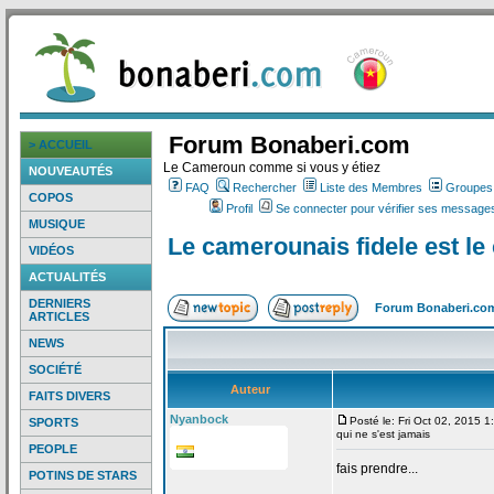
Forum Bonaberi.com
> ACCUEIL
Le Cameroun comme si vous y étiez
NOUVEAUTÉS
FAQ
Rechercher
Liste des Membres
Groupes d
COPOS
Profil
Se connecter pour vérifier ses messages
MUSIQUE
Le camerounais fidele est le
VIDÉOS
ACTUALITÉS
DERNIERS
Forum Bonaberi.co
ARTICLES
NEWS
SOCIÉTÉ
Auteur
FAITS DIVERS
Nyanbock
Posté le: Fri Oct 02, 2015 
SPORTS
qui ne s'est jamais
PEOPLE
fais prendre...
POTINS DE STARS