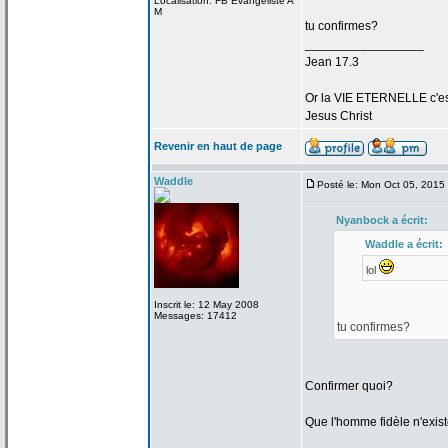
Localisation: FB Evangeliste A
M
tu confirmes?
_________________
Jean 17.3
Or la
VIE ETERNELLE c'est q
Jesus Christ
Revenir en haut de page
Waddle
Posté le: Mon Oct 05, 2015
Nyanbock a
écrit:
Waddle a
écrit:
lol
Inscrit le: 12 May 2008
Messages: 17412
tu confirmes?
Confirmer quoi?
Que l'homme fidèle n'exis