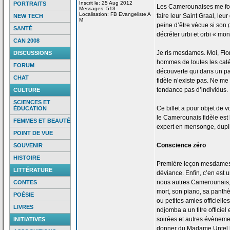
Inscrit le: 25 Aug 2012
PORTRAITS
Les Camerounaises me font 
Messages: 513
Localisation: FB Evangeliste A
faire leur Saint Graal, leu
NEW TECH
M
peine d’être vécue si son g
SANTÉ
décréter urbi et orbi « mon
CAN 2008
Je ris mesdames. Moi, Flo
DISCUSSIONS
hommes de
toutes les caté
FORUM
découverte qui dans un pa
CHAT
fidèle n’existe pas. Ne me 
tendance pas d’individus.
CULTURE
SCIENCES ET
Ce billet a
pour objet de
vo
ÉDUCATION
le Camerounais fidèle est 
FEMMES ET BEAUTÉ
expert en mensonge, duplic
POINT DE VUE
Conscience zéro
SOUVENIR
HISTOIRE
Première leçon mesdames 
LITTÉRATURE
déviance. Enfin, c’en est u
nous autres Camerounais,
CONTES
mort, son piano, sa pant
POÉSIE
ou petites amies officielle
LIVRES
ndjomba a
un titre officie
soirées et autres évènemen
INITIATIVES
donner du Madame Untel h