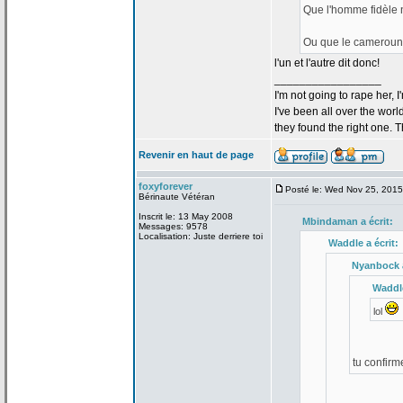
Que l'homme fidèle 
Ou que le camerouna
l'un et l'autre dit donc!
_________________
I'm not going to rape her, I
I've been all over the wor
they found the right one. 
Revenir en haut de page
foxyforever
Posté le: Wed Nov 25, 201
Bérinaute Vétéran
Inscrit le: 13 May 2008
Mbindaman a
écrit:
Messages: 9578
Localisation: Juste derriere toi
Waddle a
écrit:
Nyanbock 
Waddl
lol
tu confirm