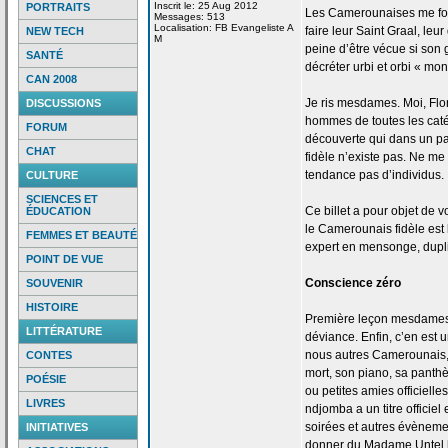
Inscrit le: 25 Aug 2012
PORTRAITS
Les Camerounaises me font 
Messages: 513
Localisation: FB Evangeliste A
faire leur Saint Graal, leu
NEW TECH
M
peine d’être vécue si son g
SANTÉ
décréter urbi et orbi « mon
CAN 2008
Je ris mesdames. Moi, Flo
DISCUSSIONS
hommes de
toutes les caté
FORUM
découverte qui dans un pa
CHAT
fidèle n’existe pas. Ne me 
tendance pas d’individus.
CULTURE
SCIENCES ET
Ce billet a
pour objet de
vo
ÉDUCATION
le Camerounais fidèle est 
FEMMES ET BEAUTÉ
expert en mensonge, duplic
POINT DE VUE
Conscience zéro
SOUVENIR
HISTOIRE
Première leçon mesdames 
LITTÉRATURE
déviance. Enfin, c’en est u
nous autres Camerounais,
CONTES
mort, son piano, sa pant
POÉSIE
ou petites amies officielle
LIVRES
ndjomba a
un titre officie
soirées et autres évènemen
INITIATIVES
donner du Madame Untel h