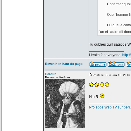
Confirmer quoi
Que l'homme fi
Ou que le came
l'un et l'autre dit don
Tu oublies qu'il sagit de
Wa
_________________
Health for everyone.
http:
Revenir en haut de page
Haroun
Posté le: Sun Jan 10, 2016
Bérinaute Vétéran
H.a
.R.
_________________
Projet de
Web TV sur beri