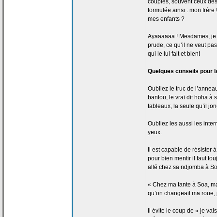
couples, souvent ceux des
formulée ainsi : mon frèr
mes enfants ?
Ayaaaaaa ! Mesdames, je vou
prude, ce qu’il ne veut pas
qui le lui fait et bien!
Quelques conseils pour l
Oubliez le truc de
l’anneau
bantou, le vrai dit hoha à 
tableaux, la
seule qu’il jon
Oubliez les aussi les inte
yeux.
Il est capable de
résister à
pour bien mentir il faut t
allé chez sa ndjomba à So
« Chez ma tante à Soa, ma
qu’on changeait ma roue, 
Il évite le coup de
« je vais