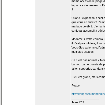
même occasion le piège 
la
pauvre s’énervera : « Enc
?
Quand j’expose tout ceci 
que vous en faites ? L’am
mariage célébré, d’enfants
conjugal accompli à périod
Madame si votre camerou
il n’est pas infidèle, il v
Vous êtes sa femme, l’a
ér
multiples escales.
Ce n’est pas normal ? Moi
bantou, camerounais de
p
falloir supporter, car dan
Dieu est grand, mais camer
Peace !
http://kongossa.mondoblog
_________________
Jean 17.3