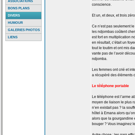
ASSOCIATIONS
conscience.
BONS PLANS
Et un, et deux, et trois zéro
DIVERS
HUMOUR
Ce n’est pas seulement le q
GALERIES PHOTOS
les ndjombas coûtent cher
est fort en multiplication
LIENS
en résultait, c’était un fo
tout le toutim et ont mis da
vante pas de
l’avoir découv
ndjomba.
Les femmes ont crié et int
a
récupéré des éléments 
Le téléphone portable
Le téléphone est l’arme ab
moyen de
liaison le plus 
n’en existait pas ? la
souff
hôtel à Emana alors qu’on
alors que la
gourgandine e
bouger ? Vous imaginez l
Autre chose : les gars effi