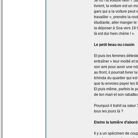
Je ris ! la
voiture hein ? 
livrent, la
voiture est un m
gars qui a
la
voiture peut v
travailler », prendre la
rout
étudiante, aller manger l
la
déposer à Soa vers 18 he
là est dur hein chérie ! ».
Le petit beau ou cousin
Et puis les femmes détest
entraîner » leur moitié et 
son ami pour avoir une ndjo
au front, il pourrait livrer la
tchinda du quartier qui est
que tu envoies payer les fa
Et puis même, parfois le pet
de
ton mari et son rabatteu
Pourquoi il trahit sa sœur 
tous les jours là ?
Eteins la
lumière d’abord 
Il y a
un spécimen de
coupl