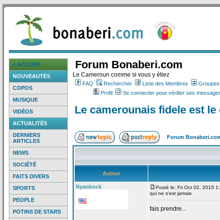
Forum Bonaberi.com
> ACCUEIL
Le Cameroun comme si vous y étiez
NOUVEAUTÉS
FAQ
Rechercher
Liste des Membres
Groupes d
COPOS
Profil
Se connecter pour vérifier ses messages
MUSIQUE
Le camerounais fidele est le
VIDÉOS
ACTUALITÉS
DERNIERS
Forum Bonaberi.co
ARTICLES
NEWS
SOCIÉTÉ
Auteur
FAITS DIVERS
Nyanbock
Posté le: Fri Oct 02, 2015 
SPORTS
qui ne s'est jamais
PEOPLE
fais prendre...
POTINS DE STARS