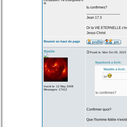
Localisation: FB Evangeliste A
M
tu confirmes?
_________________
Jean 17.3
Or la
VIE ETERNELLE c'est q
Jesus Christ
Revenir en haut de page
Waddle
Posté le: Mon Oct 05, 2015
Nyanbock a
écrit:
Waddle a
écrit:
lol
Inscrit le: 12 May 2008
Messages: 17412
tu confirmes?
Confirmer quoi?
Que l'homme fidèle n'exis