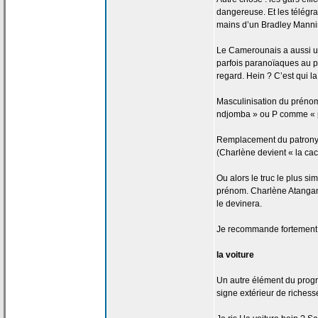
dangereuse. Et les télég
mains d’un Bradley Manni
Le Camerounais a
aussi u
parfois paranoïaques au p
regard. Hein ? C’est qui la
Masculinisation du prénom
ndjomba » ou P comme « pe
Remplacement du patron
(Charlène devient « la
cac
Ou alors le truc le plus si
prénom. Charlène Atangan
le devinera.
Je recommande fortement
la
voiture
Un autre élément du progrès
signe extérieur de
richesse