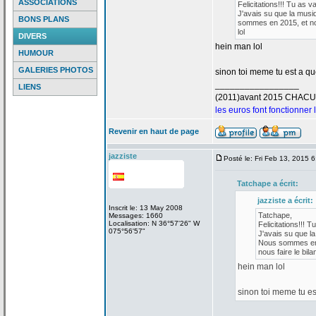
ASSOCIATIONS
Felicitations!!! Tu as v
J'avais su que la
musiq
BONS PLANS
sommes en 2015, et nou
lol
DIVERS
hein man lol
HUMOUR
GALERIES PHOTOS
sinon toi meme tu est a
que
_________________
LIENS
(2011)avant 2015 CHAC
les euros font fonctionner
Revenir en haut de page
jazziste
Posté le: Fri Feb 13, 2015 
Tatchape a
écrit:
jazziste a
écrit:
Inscrit le: 13 May 2008
Tatchape,
Messages: 1660
Localisation: N 36°57'26" W
Felicitations!!! T
075°56'57"
J'avais su que la
Nous sommes en 2
nous faire le bilan
hein man lol
sinon toi meme tu es