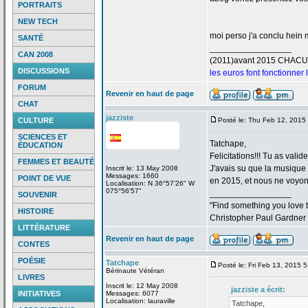
PORTRAITS
NEW TECH
moi perso j'a
conclu hein m
SANTÉ
_________________
CAN 2008
(2011)avant 2015 CHAC
DISCUSSIONS
les euros font fonctionner
FORUM
Revenir en haut de page
CHAT
jazziste
CULTURE
Posté le: Thu Feb 12, 2015
SCIENCES ET
Tatchape,
ÉDUCATION
Felicitations!!! Tu as valid
FEMMES ET BEAUTÉ
J'avais su que la
musique "
Inscrit le: 13 May 2008
Messages: 1660
POINT DE VUE
en 2015, et nous ne voyons
Localisation: N 36°57'26" W
075°56'57"
_________________
SOUVENIR
"Find something you love to
HISTOIRE
Christopher Paul Gardner
LITTÉRATURE
Revenir en haut de page
CONTES
POÉSIE
Tatchape
Posté le: Fri Feb 13, 2015 
Bérinaute Vétéran
LIVRES
Inscrit le: 12 May 2008
jazziste a
écrit:
INITIATIVES
Messages: 6077
Localisation: lauraville
Tatchape,