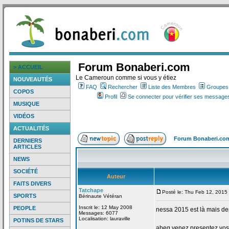
Forum Bonaberi.com
> ACCUEIL
Le Cameroun comme si vous y étiez
NOUVEAUTÉS
FAQ
Rechercher
Liste des Membres
Groupes d
COPOS
Profil
Se connecter pour vérifier ses messages
MUSIQUE
VIDÉOS
ACTUALITÉS
Forum Bonaberi.co
DERNIERS
ARTICLES
NEWS
SOCIÉTÉ
Auteur
FAITS DIVERS
Tatchape
Posté le: Thu Feb 12, 2015
SPORTS
Bérinaute Vétéran
Inscrit le: 12 May 2008
PEOPLE
nessa 2015 est là mais de
Messages: 6077
Localisation: lauraville
POTINS DE STARS
abeg venez presentez vos