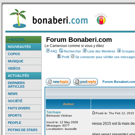
Forum Bonaberi.com
> ACCUEIL
Le Cameroun comme si vous y étiez
NOUVEAUTÉS
FAQ
Rechercher
Liste des Membres
Groupes d
COPOS
Profil
Se connecter pour vérifier ses messages
MUSIQUE
VIDÉOS
ACTUALITÉS
Forum Bonaberi.co
DERNIERS
ARTICLES
NEWS
SOCIÉTÉ
Auteur
FAITS DIVERS
Tatchape
Posté le: Thu Feb 12, 2015
SPORTS
Bérinaute Vétéran
Inscrit le: 12 May 2008
PEOPLE
nessa 2015 est là mais de
Messages: 6077
Localisation: lauraville
POTINS DE STARS
abeg venez presentez vos