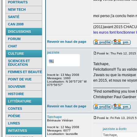
PORTRAITS
NEW TECH
moi perso j'a
conclu hein m
SANTÉ
_________________
CAN 2008
(2011)avant 2015 CHAC
DISCUSSIONS
les euros font fonctionner
FORUM
Revenir en haut de page
CHAT
jazziste
CULTURE
Posté le: Thu Feb 12, 2015
SCIENCES ET
Tatchape,
ÉDUCATION
Felicitations!!! Tu as valid
FEMMES ET BEAUTÉ
J'avais su que la
musique "
Inscrit le: 13 May 2008
Messages: 1660
POINT DE VUE
en 2015, et nous ne voyons
Localisation: N 36°57'26" W
075°56'57"
_________________
SOUVENIR
"Find something you love to
HISTOIRE
Christopher Paul Gardner
LITTÉRATURE
Revenir en haut de page
CONTES
POÉSIE
Tatchape
Posté le: Fri Feb 13, 2015 
Bérinaute Vétéran
LIVRES
Inscrit le: 12 May 2008
jazziste a
écrit:
INITIATIVES
Messages: 6077
Localisation: lauraville
Tatchape,