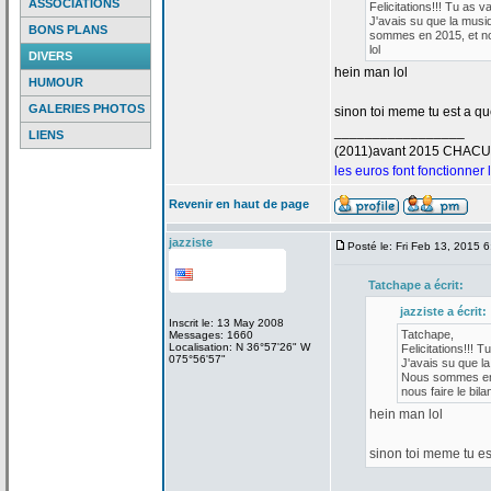
ASSOCIATIONS
Felicitations!!! Tu as v
J'avais su que la
musiq
BONS PLANS
sommes en 2015, et nou
lol
DIVERS
hein man lol
HUMOUR
GALERIES PHOTOS
sinon toi meme tu est a
que
_________________
LIENS
(2011)avant 2015 CHAC
les euros font fonctionner
Revenir en haut de page
jazziste
Posté le: Fri Feb 13, 2015 
Tatchape a
écrit:
jazziste a
écrit:
Inscrit le: 13 May 2008
Tatchape,
Messages: 1660
Localisation: N 36°57'26" W
Felicitations!!! T
075°56'57"
J'avais su que la
Nous sommes en 2
nous faire le bilan
hein man lol
sinon toi meme tu es