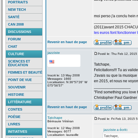
PORTRAITS
NEW TECH
moi perso j'a
conclu hein m
SANTÉ
_________________
CAN 2008
(2011)avant 2015 CHAC
DISCUSSIONS
les euros font fonctionner
FORUM
Revenir en haut de page
CHAT
jazziste
CULTURE
Posté le: Thu Feb 12, 2015
SCIENCES ET
Tatchape,
ÉDUCATION
Felicitations!!! Tu as valid
FEMMES ET BEAUTÉ
J'avais su que la
musique "
Inscrit le: 13 May 2008
Messages: 1660
POINT DE VUE
en 2015, et nous ne voyons
Localisation: N 36°57'26" W
075°56'57"
_________________
SOUVENIR
"Find something you love to
HISTOIRE
Christopher Paul Gardner
LITTÉRATURE
Revenir en haut de page
CONTES
POÉSIE
Tatchape
Posté le: Fri Feb 13, 2015 
Bérinaute Vétéran
LIVRES
Inscrit le: 12 May 2008
jazziste a
écrit:
INITIATIVES
Messages: 6077
Localisation: lauraville
Tatchape,