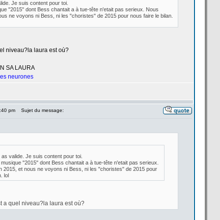
alide. Je suis content pour toi.
ue "2015" dont Bess chantait a
à tue-tête n'etait pas serieux. Nous
s ne voyons ni Bess, ni les "choristes" de
2015 pour nous faire le bilan.
l niveau?la
laura est où?
UN SA LAURA
 les neurones
6:40 pm
Sujet du message:
u as valide. Je suis content pour toi.
musique "2015" dont Bess chantait a
à tue-tête n'etait pas serieux.
015, et nous ne voyons ni Bess, ni les "choristes" de
2015 pour
. lol
t a
quel niveau?la
laura est où?