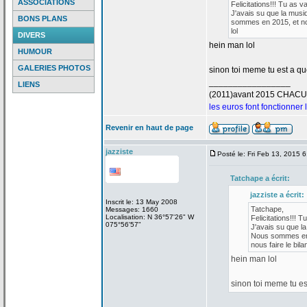
ASSOCIATIONS
Felicitations!!! Tu as v
J'avais su que la
musiq
BONS PLANS
sommes en 2015, et nou
lol
DIVERS
hein man lol
HUMOUR
GALERIES PHOTOS
sinon toi meme tu est a
que
_________________
LIENS
(2011)avant 2015 CHAC
les euros font fonctionner
Revenir en haut de page
jazziste
Posté le: Fri Feb 13, 2015 
Tatchape a
écrit:
jazziste a
écrit:
Inscrit le: 13 May 2008
Tatchape,
Messages: 1660
Localisation: N 36°57'26" W
Felicitations!!! T
075°56'57"
J'avais su que la
Nous sommes en 2
nous faire le bilan
hein man lol
sinon toi meme tu es