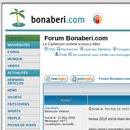
Forum Bonaberi.com
> ACCUEIL
Le Cameroun comme si vous y étiez
NOUVEAUTÉS
FAQ
Rechercher
Liste des Membres
Groupes d
COPOS
Profil
Se connecter pour vérifier ses messages
MUSIQUE
VIDÉOS
ACTUALITÉS
Forum Bonaberi.co
DERNIERS
ARTICLES
NEWS
SOCIÉTÉ
Auteur
FAITS DIVERS
Tatchape
Posté le: Thu Feb 12, 2015
SPORTS
Bérinaute Vétéran
Inscrit le: 12 May 2008
PEOPLE
nessa 2015 est là mais de
Messages: 6077
Localisation: lauraville
POTINS DE STARS
abeg venez presentez vos