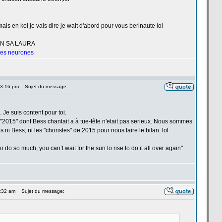
ais en koi je vais dire je wait d'abord pour vous berinaute lol
UN SA LAURA
 les neurones
 3:16 pm
Sujet du message:
e. Je suis content pour toi.
2015" dont Bess chantait a
à tue-tête n'etait pas serieux. Nous sommes
 ni Bess, ni les "choristes" de
2015 pour nous faire le bilan. lol
 do so much, you can’t wait for the sun to rise to do it all over again"
5:32 am
Sujet du message: