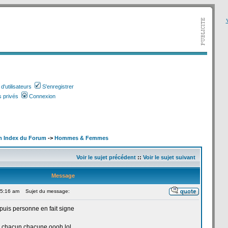
V
'utilisateurs
S'enregistrer
 privés
Connexion
m Index du Forum
->
Hommes & Femmes
Voir le sujet précédent
::
Voir le sujet suivant
Message
 5:16 am
Sujet du message:
puis personne en fait signe
 chacun chacune oooh,lol