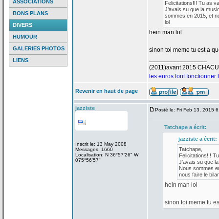
ASSOCIATIONS
Felicitations!!! Tu as v
J'avais su que la
musiq
BONS PLANS
sommes en 2015, et nou
lol
DIVERS
hein man lol
HUMOUR
GALERIES PHOTOS
sinon toi meme tu est a
que
_________________
LIENS
(2011)avant 2015 CHAC
les euros font fonctionner
Revenir en haut de page
jazziste
Posté le: Fri Feb 13, 2015 
Tatchape a
écrit:
jazziste a
écrit:
Inscrit le: 13 May 2008
Tatchape,
Messages: 1660
Localisation: N 36°57'26" W
Felicitations!!! T
075°56'57"
J'avais su que la
Nous sommes en 2
nous faire le bilan
hein man lol
sinon toi meme tu es