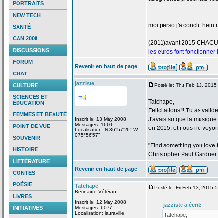
PORTRAITS
NEW TECH
moi perso j'a
conclu hein m
SANTÉ
_________________
CAN 2008
(2011)avant 2015 CHAC
DISCUSSIONS
les euros font fonctionner
FORUM
Revenir en haut de page
CHAT
jazziste
CULTURE
Posté le: Thu Feb 12, 2015
SCIENCES ET
Tatchape,
ÉDUCATION
Felicitations!!! Tu as valid
FEMMES ET BEAUTÉ
J'avais su que la
musique "
Inscrit le: 13 May 2008
Messages: 1660
POINT DE VUE
en 2015, et nous ne voyons
Localisation: N 36°57'26" W
075°56'57"
_________________
SOUVENIR
"Find something you love to
HISTOIRE
Christopher Paul Gardner
LITTÉRATURE
Revenir en haut de page
CONTES
POÉSIE
Tatchape
Posté le: Fri Feb 13, 2015 
Bérinaute Vétéran
LIVRES
Inscrit le: 12 May 2008
jazziste a
écrit:
INITIATIVES
Messages: 6077
Localisation: lauraville
Tatchape,