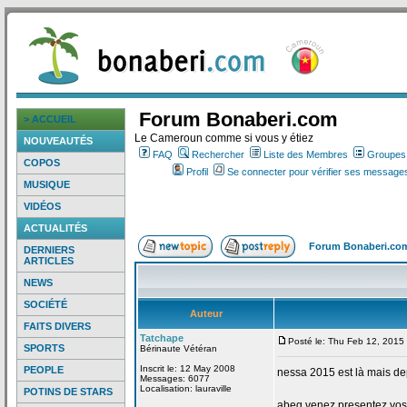
Forum Bonaberi.com
> ACCUEIL
Le Cameroun comme si vous y étiez
NOUVEAUTÉS
FAQ
Rechercher
Liste des Membres
Groupes d
COPOS
Profil
Se connecter pour vérifier ses messages
MUSIQUE
VIDÉOS
ACTUALITÉS
Forum Bonaberi.co
DERNIERS
ARTICLES
NEWS
SOCIÉTÉ
Auteur
FAITS DIVERS
Tatchape
Posté le: Thu Feb 12, 2015
SPORTS
Bérinaute Vétéran
Inscrit le: 12 May 2008
PEOPLE
nessa 2015 est là mais de
Messages: 6077
Localisation: lauraville
POTINS DE STARS
abeg venez presentez vos