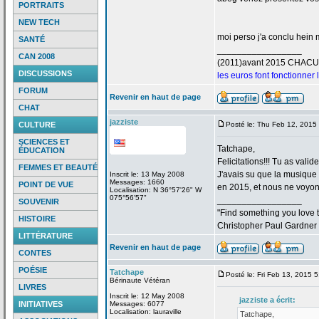
PORTRAITS
NEW TECH
moi perso j'a
conclu hein m
SANTÉ
_________________
CAN 2008
(2011)avant 2015 CHAC
DISCUSSIONS
les euros font fonctionner
FORUM
Revenir en haut de page
CHAT
jazziste
CULTURE
Posté le: Thu Feb 12, 2015
SCIENCES ET
Tatchape,
ÉDUCATION
Felicitations!!! Tu as valid
FEMMES ET BEAUTÉ
J'avais su que la
musique "
Inscrit le: 13 May 2008
Messages: 1660
POINT DE VUE
en 2015, et nous ne voyons
Localisation: N 36°57'26" W
075°56'57"
_________________
SOUVENIR
"Find something you love to
HISTOIRE
Christopher Paul Gardner
LITTÉRATURE
Revenir en haut de page
CONTES
POÉSIE
Tatchape
Posté le: Fri Feb 13, 2015 
Bérinaute Vétéran
LIVRES
Inscrit le: 12 May 2008
jazziste a
écrit:
INITIATIVES
Messages: 6077
Localisation: lauraville
Tatchape,