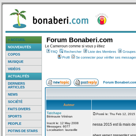
Forum Bonaberi.com
> ACCUEIL
Le Cameroun comme si vous y étiez
NOUVEAUTÉS
FAQ
Rechercher
Liste des Membres
Groupes d
COPOS
Profil
Se connecter pour vérifier ses messages
MUSIQUE
VIDÉOS
ACTUALITÉS
Forum Bonaberi.co
DERNIERS
ARTICLES
NEWS
SOCIÉTÉ
Auteur
FAITS DIVERS
Tatchape
Posté le: Thu Feb 12, 2015
SPORTS
Bérinaute Vétéran
Inscrit le: 12 May 2008
PEOPLE
nessa 2015 est là mais de
Messages: 6077
Localisation: lauraville
POTINS DE STARS
abeg venez presentez vos