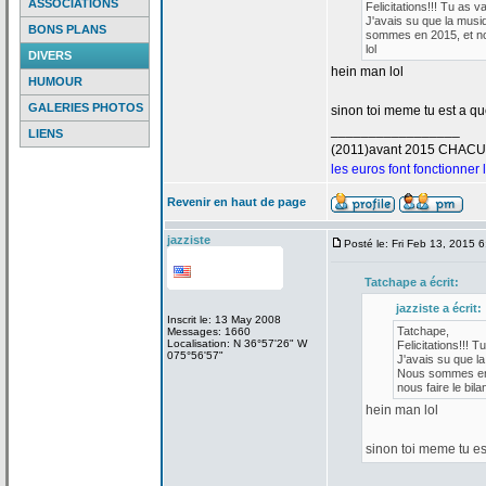
ASSOCIATIONS
Felicitations!!! Tu as v
J'avais su que la
musiq
BONS PLANS
sommes en 2015, et nou
lol
DIVERS
hein man lol
HUMOUR
GALERIES PHOTOS
sinon toi meme tu est a
que
_________________
LIENS
(2011)avant 2015 CHAC
les euros font fonctionner
Revenir en haut de page
jazziste
Posté le: Fri Feb 13, 2015 
Tatchape a
écrit:
jazziste a
écrit:
Inscrit le: 13 May 2008
Tatchape,
Messages: 1660
Localisation: N 36°57'26" W
Felicitations!!! T
075°56'57"
J'avais su que la
Nous sommes en 2
nous faire le bilan
hein man lol
sinon toi meme tu es