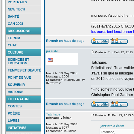
PORTRAITS
NEW TECH
moi perso j'a
conclu hein m
SANTÉ
_________________
CAN 2008
(2011)avant 2015 CHAC
DISCUSSIONS
les euros font fonctionner
FORUM
Revenir en haut de page
CHAT
jazziste
CULTURE
Posté le: Thu Feb 12, 2015
SCIENCES ET
Tatchape,
ÉDUCATION
Felicitations!!! Tu as valid
FEMMES ET BEAUTÉ
J'avais su que la
musique "
Inscrit le: 13 May 2008
Messages: 1660
POINT DE VUE
en 2015, et nous ne voyons
Localisation: N 36°57'26" W
075°56'57"
_________________
SOUVENIR
"Find something you love to
HISTOIRE
Christopher Paul Gardner
LITTÉRATURE
Revenir en haut de page
CONTES
POÉSIE
Tatchape
Posté le: Fri Feb 13, 2015 
Bérinaute Vétéran
LIVRES
Inscrit le: 12 May 2008
jazziste a
écrit:
INITIATIVES
Messages: 6077
Localisation: lauraville
Tatchape,