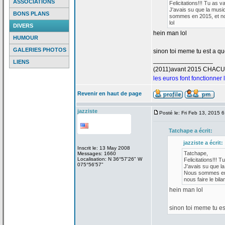
ASSOCIATIONS
Felicitations!!! Tu as v
J'avais su que la
musiq
BONS PLANS
sommes en 2015, et nou
lol
DIVERS
hein man lol
HUMOUR
GALERIES PHOTOS
sinon toi meme tu est a
que
_________________
LIENS
(2011)avant 2015 CHAC
les euros font fonctionner
Revenir en haut de page
jazziste
Posté le: Fri Feb 13, 2015 
Tatchape a
écrit:
jazziste a
écrit:
Inscrit le: 13 May 2008
Tatchape,
Messages: 1660
Localisation: N 36°57'26" W
Felicitations!!! T
075°56'57"
J'avais su que la
Nous sommes en 2
nous faire le bilan
hein man lol
sinon toi meme tu es