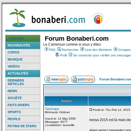
Forum Bonaberi.com
> ACCUEIL
Le Cameroun comme si vous y étiez
NOUVEAUTÉS
FAQ
Rechercher
Liste des Membres
Groupes d
COPOS
Profil
Se connecter pour vérifier ses messages
MUSIQUE
VIDÉOS
ACTUALITÉS
Forum Bonaberi.co
DERNIERS
ARTICLES
NEWS
SOCIÉTÉ
Auteur
FAITS DIVERS
Tatchape
Posté le: Thu Feb 12, 2015
SPORTS
Bérinaute Vétéran
Inscrit le: 12 May 2008
PEOPLE
nessa 2015 est là mais de
Messages: 6077
Localisation: lauraville
POTINS DE STARS
abeg venez presentez vos