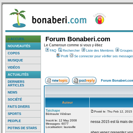
Forum Bonaberi.com
> ACCUEIL
Le Cameroun comme si vous y étiez
NOUVEAUTÉS
FAQ
Rechercher
Liste des Membres
Groupes d
COPOS
Profil
Se connecter pour vérifier ses messages
MUSIQUE
VIDÉOS
ACTUALITÉS
Forum Bonaberi.co
DERNIERS
ARTICLES
NEWS
SOCIÉTÉ
Auteur
FAITS DIVERS
Tatchape
Posté le: Thu Feb 12, 2015
SPORTS
Bérinaute Vétéran
Inscrit le: 12 May 2008
PEOPLE
nessa 2015 est là mais de
Messages: 6077
Localisation: lauraville
POTINS DE STARS
abeg venez presentez vos