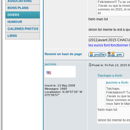
ASSOCIATIONS
Felicitations!!! Tu as v
J'avais su que la
musiq
BONS PLANS
sommes en 2015, et nou
lol
DIVERS
hein man lol
HUMOUR
GALERIES PHOTOS
sinon toi meme tu est a
que
_________________
LIENS
(2011)avant 2015 CHAC
les euros font fonctionner
Revenir en haut de page
jazziste
Posté le: Fri Feb 13, 2015 
Tatchape a
écrit:
jazziste a
écrit:
Inscrit le: 13 May 2008
Tatchape,
Messages: 1660
Localisation: N 36°57'26" W
Felicitations!!! T
075°56'57"
J'avais su que la
Nous sommes en 2
nous faire le bilan
hein man lol
sinon toi meme tu es