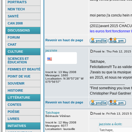
PORTRAITS
NEW TECH
moi perso j'a
conclu hein m
SANTÉ
_________________
CAN 2008
(2011)avant 2015 CHAC
DISCUSSIONS
les euros font fonctionner
FORUM
Revenir en haut de page
CHAT
jazziste
CULTURE
Posté le: Thu Feb 12, 2015
SCIENCES ET
Tatchape,
ÉDUCATION
Felicitations!!! Tu as valid
FEMMES ET BEAUTÉ
J'avais su que la
musique "
Inscrit le: 13 May 2008
Messages: 1660
POINT DE VUE
en 2015, et nous ne voyons
Localisation: N 36°57'26" W
075°56'57"
_________________
SOUVENIR
"Find something you love to
HISTOIRE
Christopher Paul Gardner
LITTÉRATURE
Revenir en haut de page
CONTES
POÉSIE
Tatchape
Posté le: Fri Feb 13, 2015 
Bérinaute Vétéran
LIVRES
Inscrit le: 12 May 2008
jazziste a
écrit:
INITIATIVES
Messages: 6077
Localisation: lauraville
Tatchape,