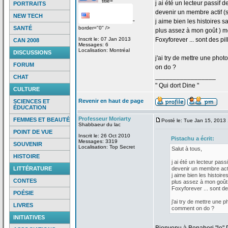
" title="
j ai été un lecteur passif d
PORTRAITS
devenir un membre actif (
NEW TECH
j aime bien les histoires sa
"
SANTÉ
border="0" />
plus assez à mon goût ) m
Inscrit le: 07 Jan 2013
Foxyforever ... sont des pil
CAN 2008
Messages: 6
Localisation: Montréal
DISCUSSIONS
j'ai try de
mettre une photo 
FORUM
on do ?
_________________
CHAT
" Qui dort Dine "
CULTURE
Revenir en haut de page
SCIENCES ET
ÉDUCATION
Professeur Moriarty
FEMMES ET BEAUTÉ
Posté le: Tue Jan 15, 2013
Shabbaeur du lac
POINT DE VUE
Inscrit le: 26 Oct 2010
Pistachu a
écrit:
Messages: 3319
SOUVENIR
Localisation: Top Secret
Salut à tous,
HISTOIRE
j ai été un lecteur pass
LITTÉRATURE
devenir un membre acti
j aime bien les histoire
CONTES
plus assez à mon goût 
Foxyforever ... sont des
POÉSIE
j'ai try de
mettre une ph
LIVRES
comment on do ?
INITIATIVES