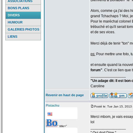
Bienvenu à Bonaberi "le" P
ASSOCIATIONS
BONS PLANS
Alors, comme ça
j'ai des h
DIVERS
grand Tchachaps ? Moi, je
Pour le maréchal colonel 
HUMOUR
trébuché et qu'il serait tom
GALERIES PHOTOS
et de
ses vices.
LIENS
Merci déjà de
tenir "ton" 
ps:
Pour mettre une foto, tu
et ensuite quand la
nouvell
forum"
. C'est ce lien que 
_________________
"Un adage dit: Il est bon
Caroline
Revenir en haut de page
Pistachu
Posté le: Tue Jan 15, 2013
Merci mbom, je vais essay
lol
" title="
_________________
" Qui dort Dine "