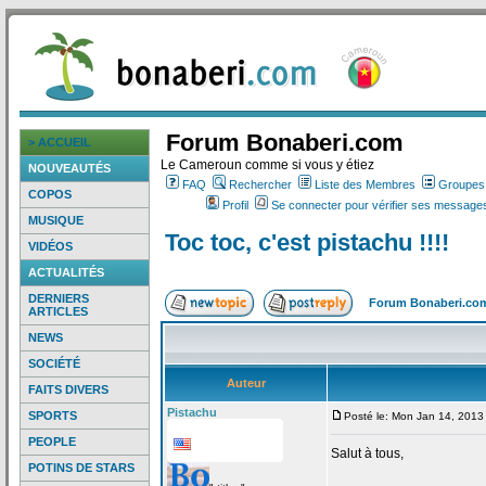
Forum Bonaberi.com
> ACCUEIL
Le Cameroun comme si vous y étiez
NOUVEAUTÉS
FAQ
Rechercher
Liste des Membres
Groupes d
COPOS
Profil
Se connecter pour vérifier ses messages
MUSIQUE
Toc toc, c'est pistachu !!!!
VIDÉOS
ACTUALITÉS
DERNIERS
Forum Bonaberi.co
ARTICLES
NEWS
SOCIÉTÉ
Auteur
FAITS DIVERS
Pistachu
SPORTS
Posté le: Mon Jan 14, 2013
PEOPLE
Salut à tous,
POTINS DE STARS