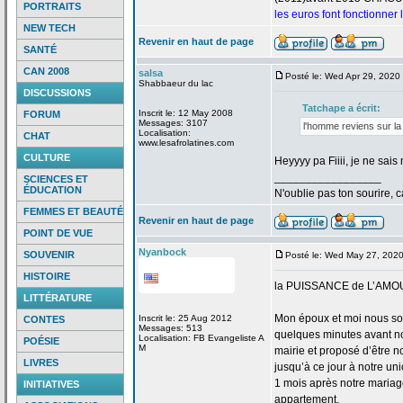
PORTRAITS
les euros font fonctionner
NEW TECH
Revenir en haut de page
SANTÉ
CAN 2008
salsa
Posté le: Wed Apr 29, 2020
Shabbaeur du lac
DISCUSSIONS
Tatchape a
écrit:
Inscrit le: 12 May 2008
FORUM
Messages: 3107
l'homme reviens sur la
Localisation:
CHAT
www.lesafrolatines.com
CULTURE
Heyyyy pa Fiiii, je ne sa
_________________
SCIENCES ET
ÉDUCATION
N'oublie pas ton sourire, c
FEMMES ET BEAUTÉ
Revenir en haut de page
POINT DE VUE
Nyanbock
SOUVENIR
Posté le: Wed May 27, 202
HISTOIRE
la
PUISSANCE de
L’AMO
LITTÉRATURE
Mon époux et moi nous so
Inscrit le: 25 Aug 2012
CONTES
Messages: 513
quelques minutes avant no
Localisation: FB Evangeliste A
POÉSIE
M
mairie et proposé d’être n
LIVRES
jusqu’à ce jour à notre uni
1 mois après notre mariage
INITIATIVES
appartement.