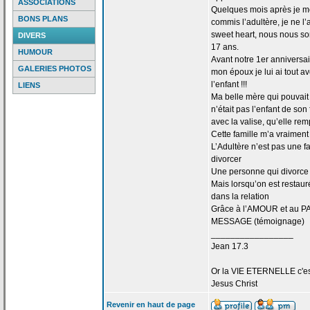
ASSOCIATIONS
Quelques mois après je me 
BONS PLANS
commis l’adultère, je ne l
sweet heart, nous nous s
DIVERS
17 ans.
HUMOUR
Avant notre 1er anniversa
GALERIES PHOTOS
mon époux je lui ai tout 
l’enfant !!!
LIENS
Ma belle mère qui pouvait d
n’était pas l’enfant de
son f
avec la
valise, qu’elle rem
Cette famille m’a
vraiment 
L’Adultère n’est pas une f
divorcer
Une personne qui divorce 
Mais lorsqu’on est restaur
dans la
relation
Grâce à l’AMOUR et au PA
MESSAGE (témoignage)
_________________
Jean 17.3
Or la
VIE ETERNELLE c'est q
Jesus Christ
Revenir en haut de page