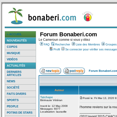
Forum Bonaberi.com
> ACCUEIL
Le Cameroun comme si vous y étiez
NOUVEAUTÉS
FAQ
Rechercher
Liste des Membres
Groupes d
COPOS
Profil
Se connecter pour vérifier ses messages
MUSIQUE
VIDÉOS
ACTUALITÉS
Forum Bonaberi.co
DERNIERS
ARTICLES
NEWS
SOCIÉTÉ
Auteur
FAITS DIVERS
Tatchape
Posté le: Fri Mar 13, 2020 
SPORTS
Bérinaute Vétéran
Inscrit le: 12 May 2008
PEOPLE
l'homme reviens sur la
rou
Messages: 6077
_________________
Localisation: lauraville
POTINS DE STARS
(2011)avant 2015 CHAC