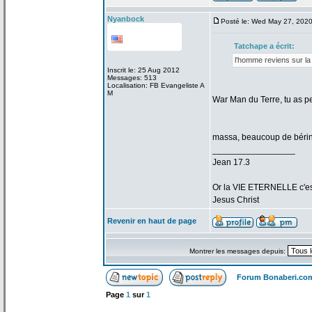
Nyanbock
Posté le: Wed May 27, 202
Tatchape a
écrit:
l'homme reviens sur la
Inscrit le: 25 Aug 2012
Messages: 513
Localisation: FB Evangeliste A
M
War Man du Terre, tu as p
massa, beaucoup de
bérin
_________________
Jean 17.3
Or la
VIE ETERNELLE c'est q
Jesus Christ
Revenir en haut de page
Montrer les messages depuis:
Forum Bonaberi.co
Page
1
sur
1