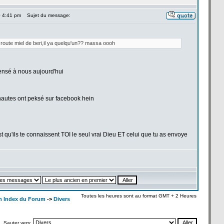
0 4:41 pm
Sujet du message:
route miel de
beri,il ya quelqu'un?? massa oooh
ensé à nous aujourd'hui
autes ont peksé sur facebook hein
u'ils te connaissent TOI le seul vrai Dieu ET celui que tu as envoye
Toutes les heures sont au format GMT + 2 Heures
m Index du Forum
->
Divers
Sauter vers: