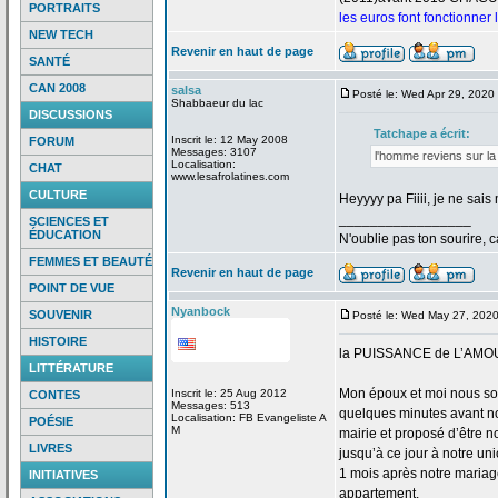
PORTRAITS
les euros font fonctionner
NEW TECH
Revenir en haut de page
SANTÉ
CAN 2008
salsa
Posté le: Wed Apr 29, 2020
Shabbaeur du lac
DISCUSSIONS
Tatchape a
écrit:
Inscrit le: 12 May 2008
FORUM
Messages: 3107
l'homme reviens sur la
Localisation:
CHAT
www.lesafrolatines.com
CULTURE
Heyyyy pa Fiiii, je ne sa
_________________
SCIENCES ET
ÉDUCATION
N'oublie pas ton sourire, c
FEMMES ET BEAUTÉ
Revenir en haut de page
POINT DE VUE
Nyanbock
SOUVENIR
Posté le: Wed May 27, 202
HISTOIRE
la
PUISSANCE de
L’AMO
LITTÉRATURE
Mon époux et moi nous so
Inscrit le: 25 Aug 2012
CONTES
Messages: 513
quelques minutes avant no
Localisation: FB Evangeliste A
POÉSIE
M
mairie et proposé d’être n
LIVRES
jusqu’à ce jour à notre uni
1 mois après notre mariage
INITIATIVES
appartement.