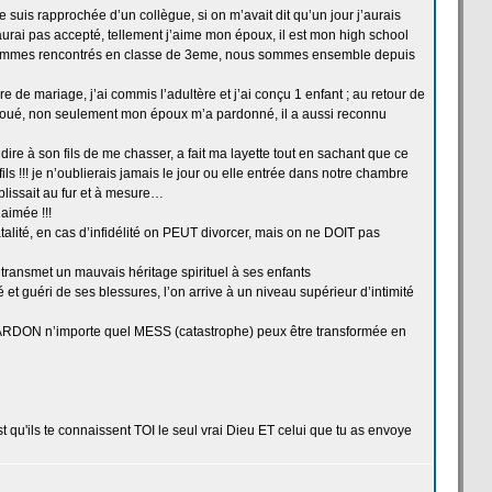
suis rapprochée d’un collègue, si on m’avait dit qu’un jour j’aurais
’aurai pas accepté, tellement j’aime mon époux, il est mon high school
ommes rencontrés en classe de
3eme, nous sommes ensemble depuis
ire de
mariage, j’ai commis l’adultère et j’ai conçu 1 enfant ; au retour de
avoué, non seulement mon époux m’a
pardonné, il a
aussi reconnu
ire à son fils de
me chasser, a
fait ma layette tout en sachant que ce
ils !!! je n’oublierais jamais le jour ou elle entrée dans notre chambre
plissait au fur et à mesure…
aimée !!!
atalité, en cas d’infidélité on PEUT divorcer, mais on ne DOIT pas
transmet un mauvais héritage spirituel à ses enfants
é et guéri de
ses blessures, l’on arrive à un niveau supérieur d’intimité
RDON n’importe quel MESS (catastrophe) peux être transformée en
u'ils te connaissent TOI le seul vrai Dieu ET celui que tu as envoye