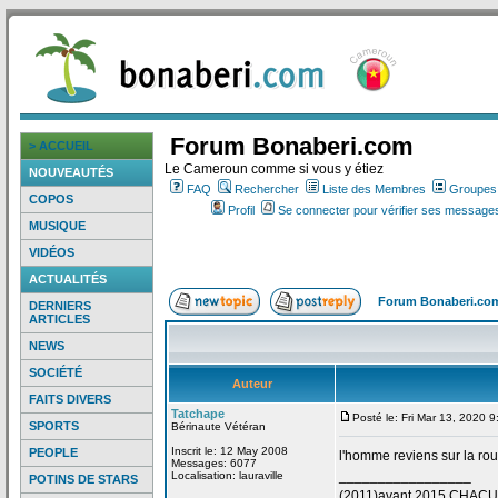
Forum Bonaberi.com
> ACCUEIL
Le Cameroun comme si vous y étiez
NOUVEAUTÉS
FAQ
Rechercher
Liste des Membres
Groupes d
COPOS
Profil
Se connecter pour vérifier ses messages
MUSIQUE
VIDÉOS
ACTUALITÉS
Forum Bonaberi.co
DERNIERS
ARTICLES
NEWS
SOCIÉTÉ
Auteur
FAITS DIVERS
Tatchape
Posté le: Fri Mar 13, 2020 
SPORTS
Bérinaute Vétéran
Inscrit le: 12 May 2008
PEOPLE
l'homme reviens sur la
rou
Messages: 6077
_________________
Localisation: lauraville
POTINS DE STARS
(2011)avant 2015 CHAC