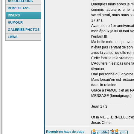
ASSOCIATIONS
Quelques mois après je me 
BONS PLANS
commis l’adultère, je ne l
sweet heart, nous nous s
DIVERS
17 ans.
HUMOUR
Avant notre 1er anniversa
GALERIES PHOTOS
mon époux je lui ai tout 
l’enfant !!!
LIENS
Ma belle mère qui pouvait d
n’était pas l’enfant de
son f
avec la
valise, qu’elle rem
Cette famille m’a
vraiment 
L’Adultère n’est pas une f
divorcer
Une personne qui divorce 
Mais lorsqu’on est restaur
dans la
relation
Grâce à l’AMOUR et au PA
MESSAGE (témoignage)
_________________
Jean 17.3
Or la
VIE ETERNELLE c'est q
Jesus Christ
Revenir en haut de page