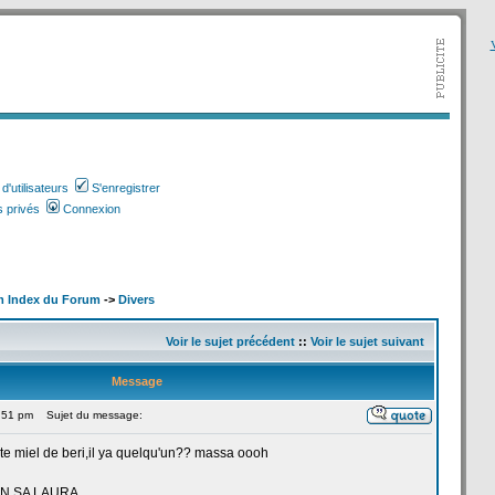
V
'utilisateurs
S'enregistrer
 privés
Connexion
m Index du Forum
->
Divers
Voir le sujet précédent
::
Voir le sujet suivant
Message
9:51 pm
Sujet du message:
te miel de
beri,il ya quelqu'un?? massa oooh
UN SA LAURA