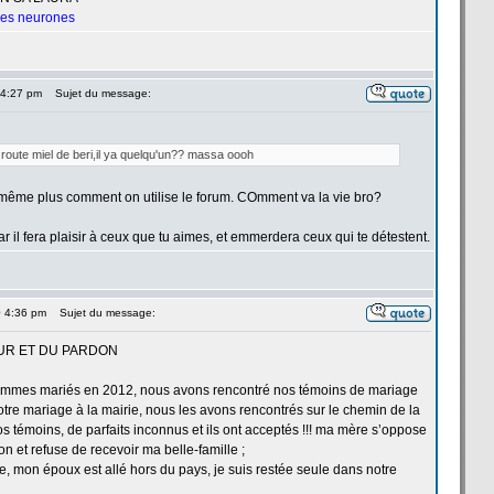
 les neurones
 4:27 pm
Sujet du message:
route miel de
beri,il ya quelqu'un?? massa oooh
is même plus comment on utilise le forum. COmment va la
vie bro?
ar il fera plaisir à ceux que tu aimes, et emmerdera ceux qui te détestent.
0 4:36 pm
Sujet du message:
UR ET DU PARDON
mmes mariés en 2012, nous avons rencontré nos témoins de
mariage
tre mariage à la
mairie, nous les avons rencontrés sur le chemin de
la
os témoins, de
parfaits inconnus et ils ont acceptés !!! ma mère s’oppose
on et refuse de
recevoir ma belle-famille ;
, mon époux est allé hors du pays, je suis restée seule dans notre