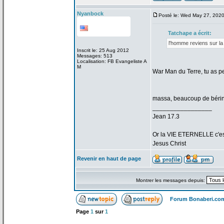
Nyanbock
Posté le: Wed May 27, 202
Tatchape a
écrit:
l'homme reviens sur la
Inscrit le: 25 Aug 2012
Messages: 513
Localisation: FB Evangeliste A
M
War Man du Terre, tu as p
massa, beaucoup de
bérin
_________________
Jean 17.3
Or la
VIE ETERNELLE c'est q
Jesus Christ
Revenir en haut de page
Montrer les messages depuis:
Forum Bonaberi.co
Page
1
sur
1