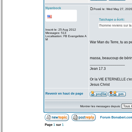
Nyanbock
Posté le: Wed May 27, 202
Tatchape a
écrit:
l'homme reviens sur la
Inscrit le: 25 Aug 2012
Messages: 513
Localisation: FB Evangeliste A
M
War Man du Terre, tu as p
massa, beaucoup de
bérin
_________________
Jean 17.3
Or la
VIE ETERNELLE c'est q
Jesus Christ
Revenir en haut de page
Montrer les messages depuis:
Forum Bonaberi.co
Page
1
sur
1