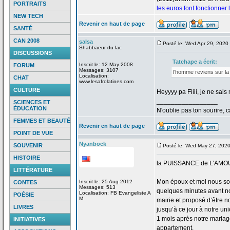
PORTRAITS
les euros font fonctionner
NEW TECH
Revenir en haut de page
SANTÉ
CAN 2008
salsa
Posté le: Wed Apr 29, 2020
Shabbaeur du lac
DISCUSSIONS
Tatchape a
écrit:
Inscrit le: 12 May 2008
FORUM
Messages: 3107
l'homme reviens sur la
Localisation:
CHAT
www.lesafrolatines.com
CULTURE
Heyyyy pa Fiiii, je ne sa
_________________
SCIENCES ET
ÉDUCATION
N'oublie pas ton sourire, c
FEMMES ET BEAUTÉ
Revenir en haut de page
POINT DE VUE
Nyanbock
SOUVENIR
Posté le: Wed May 27, 202
HISTOIRE
la
PUISSANCE de
L’AMO
LITTÉRATURE
Mon époux et moi nous so
Inscrit le: 25 Aug 2012
CONTES
Messages: 513
quelques minutes avant no
Localisation: FB Evangeliste A
POÉSIE
M
mairie et proposé d’être n
LIVRES
jusqu’à ce jour à notre uni
1 mois après notre mariage
INITIATIVES
appartement.