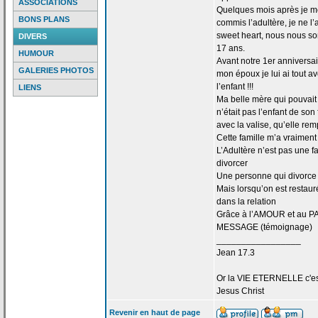
ASSOCIATIONS
Quelques mois après je me 
BONS PLANS
commis l’adultère, je ne l
sweet heart, nous nous s
DIVERS
17 ans.
HUMOUR
Avant notre 1er anniversa
GALERIES PHOTOS
mon époux je lui ai tout 
l’enfant !!!
LIENS
Ma belle mère qui pouvait d
n’était pas l’enfant de
son f
avec la
valise, qu’elle rem
Cette famille m’a
vraiment 
L’Adultère n’est pas une f
divorcer
Une personne qui divorce 
Mais lorsqu’on est restaur
dans la
relation
Grâce à l’AMOUR et au PA
MESSAGE (témoignage)
_________________
Jean 17.3
Or la
VIE ETERNELLE c'est q
Jesus Christ
Revenir en haut de page