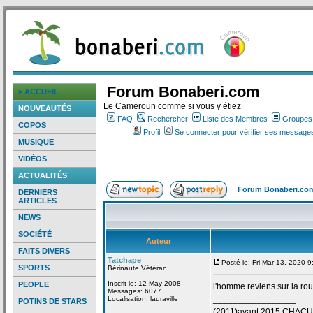
Forum Bonaberi.com
> ACCUEIL
Le Cameroun comme si vous y étiez
NOUVEAUTÉS
FAQ
Rechercher
Liste des Membres
Groupes d
COPOS
Profil
Se connecter pour vérifier ses messages
MUSIQUE
VIDÉOS
ACTUALITÉS
Forum Bonaberi.co
DERNIERS
ARTICLES
NEWS
SOCIÉTÉ
Auteur
FAITS DIVERS
Tatchape
Posté le: Fri Mar 13, 2020 
SPORTS
Bérinaute Vétéran
Inscrit le: 12 May 2008
PEOPLE
l'homme reviens sur la
rou
Messages: 6077
_________________
Localisation: lauraville
POTINS DE STARS
(2011)avant 2015 CHAC