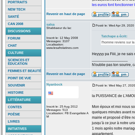
PORTRAITS
les euros font fonctionner
NEW TECH
Revenir en haut de page
SANTÉ
CAN 2008
salsa
Posté le: Wed Apr 29, 2020
Shabbaeur du lac
DISCUSSIONS
Tatchape a
écrit:
Inscrit le: 12 May 2008
FORUM
Messages: 3107
l'homme reviens sur la
Localisation:
CHAT
www.lesafrolatines.com
CULTURE
Heyyyy pa Fiiii, je ne sa
_________________
SCIENCES ET
ÉDUCATION
N'oublie pas ton sourire, c
FEMMES ET BEAUTÉ
Revenir en haut de page
POINT DE VUE
Nyanbock
SOUVENIR
Posté le: Wed May 27, 202
HISTOIRE
la
PUISSANCE de
L’AMO
LITTÉRATURE
Mon époux et moi nous so
Inscrit le: 25 Aug 2012
CONTES
Messages: 513
quelques minutes avant no
Localisation: FB Evangeliste A
POÉSIE
M
mairie et proposé d’être n
LIVRES
jusqu’à ce jour à notre uni
1 mois après notre mariage
INITIATIVES
appartement.