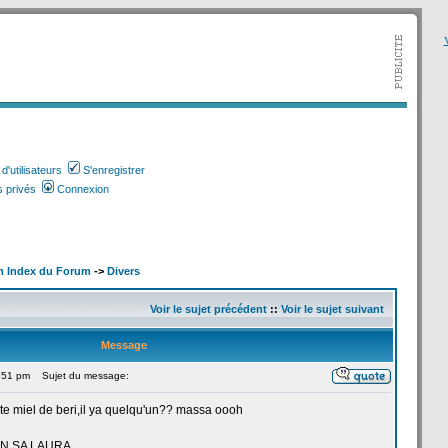
V
'utilisateurs
S'enregistrer
 privés
Connexion
m Index du Forum
->
Divers
Voir le sujet précédent
::
Voir le sujet suivant
Message
9:51 pm
Sujet du message:
te miel de
beri,il ya quelqu'un?? massa oooh
UN SA LAURA