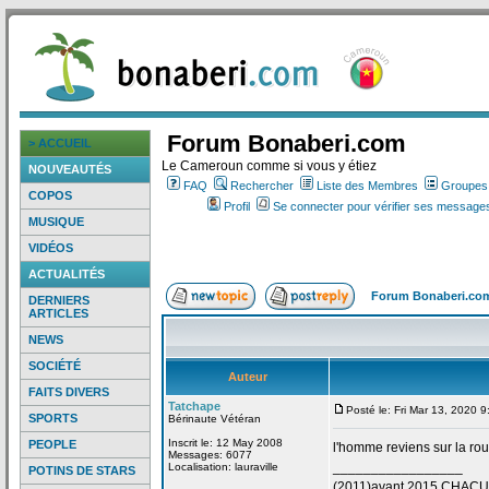
Forum Bonaberi.com
> ACCUEIL
Le Cameroun comme si vous y étiez
NOUVEAUTÉS
FAQ
Rechercher
Liste des Membres
Groupes d
COPOS
Profil
Se connecter pour vérifier ses messages
MUSIQUE
VIDÉOS
ACTUALITÉS
Forum Bonaberi.co
DERNIERS
ARTICLES
NEWS
SOCIÉTÉ
Auteur
FAITS DIVERS
Tatchape
Posté le: Fri Mar 13, 2020 
SPORTS
Bérinaute Vétéran
Inscrit le: 12 May 2008
PEOPLE
l'homme reviens sur la
rou
Messages: 6077
_________________
Localisation: lauraville
POTINS DE STARS
(2011)avant 2015 CHAC