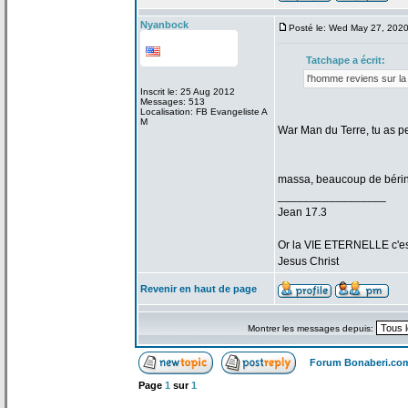
Nyanbock
Posté le: Wed May 27, 202
Tatchape a
écrit:
l'homme reviens sur la
Inscrit le: 25 Aug 2012
Messages: 513
Localisation: FB Evangeliste A
M
War Man du Terre, tu as p
massa, beaucoup de
bérin
_________________
Jean 17.3
Or la
VIE ETERNELLE c'est q
Jesus Christ
Revenir en haut de page
Montrer les messages depuis:
Forum Bonaberi.co
Page
1
sur
1