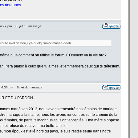
 les neurones
 4:27 pm
Sujet du message:
route miel de
beri,il ya quelqu'un?? massa oooh
is même plus comment on utilise le forum. COmment va la
vie bro?
ar il fera plaisir à ceux que tu aimes, et emmerdera ceux qui te détestent.
0 4:36 pm
Sujet du message:
UR ET DU PARDON
mmes mariés en 2012, nous avons rencontré nos témoins de
mariage
tre mariage à la
mairie, nous les avons rencontrés sur le chemin de
la
os témoins, de
parfaits inconnus et ils ont acceptés !!! ma mère s’oppose
on et refuse de
recevoir ma belle-famille ;
, mon époux est allé hors du pays, je suis restée seule dans notre