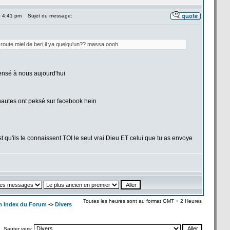
0 4:41 pm
Sujet du message:
route miel de
beri,il ya quelqu'un?? massa oooh
ensé à nous aujourd'hui
autes ont peksé sur facebook hein
u'ils te connaissent TOI le seul vrai Dieu ET celui que tu as envoye
Toutes les heures sont au format GMT + 2 Heures
m Index du Forum
->
Divers
Sauter vers: