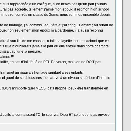
suis rapprochée d’un collègue, si on m’avait dit qu’un jour j’aurais
’aurai pas accepté, tellement j’aime mon époux, il est mon high school
ommes rencontrés en classe de
3eme, nous sommes ensemble depuis
ire de
mariage, j’ai commis l’adultère et j’ai conçu 1 enfant ; au retour de
avoué, non seulement mon époux m’a
pardonné, il a
aussi reconnu
ire à son fils de
me chasser, a
fait ma layette tout en sachant que ce
ils !!! je n’oublierais jamais le jour ou elle entrée dans notre chambre
plissait au fur et à mesure…
aimée !!!
atalité, en cas d’infidélité on PEUT divorcer, mais on ne DOIT pas
transmet un mauvais héritage spirituel à ses enfants
é et guéri de
ses blessures, l’on arrive à un niveau supérieur d’intimité
RDON n’importe quel MESS (catastrophe) peux être transformée en
u'ils te connaissent TOI le seul vrai Dieu ET celui que tu as envoye