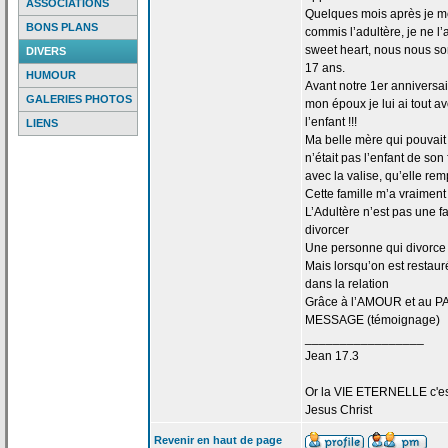
ASSOCIATIONS
Quelques mois après je me 
BONS PLANS
commis l’adultère, je ne l
sweet heart, nous nous s
DIVERS
17 ans.
HUMOUR
Avant notre 1er anniversa
GALERIES PHOTOS
mon époux je lui ai tout 
l’enfant !!!
LIENS
Ma belle mère qui pouvait d
n’était pas l’enfant de
son f
avec la
valise, qu’elle rem
Cette famille m’a
vraiment 
L’Adultère n’est pas une f
divorcer
Une personne qui divorce 
Mais lorsqu’on est restaur
dans la
relation
Grâce à l’AMOUR et au PA
MESSAGE (témoignage)
_________________
Jean 17.3
Or la
VIE ETERNELLE c'est q
Jesus Christ
Revenir en haut de page