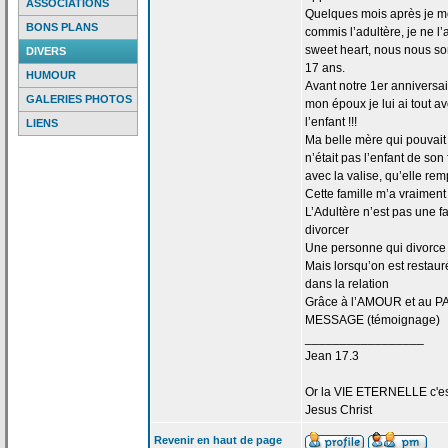
ASSOCIATIONS
Quelques mois après je me 
BONS PLANS
commis l’adultère, je ne l
sweet heart, nous nous s
DIVERS
17 ans.
HUMOUR
Avant notre 1er anniversa
GALERIES PHOTOS
mon époux je lui ai tout 
l’enfant !!!
LIENS
Ma belle mère qui pouvait d
n’était pas l’enfant de
son f
avec la
valise, qu’elle rem
Cette famille m’a
vraiment 
L’Adultère n’est pas une f
divorcer
Une personne qui divorce 
Mais lorsqu’on est restaur
dans la
relation
Grâce à l’AMOUR et au PA
MESSAGE (témoignage)
_________________
Jean 17.3
Or la
VIE ETERNELLE c'est q
Jesus Christ
Revenir en haut de page