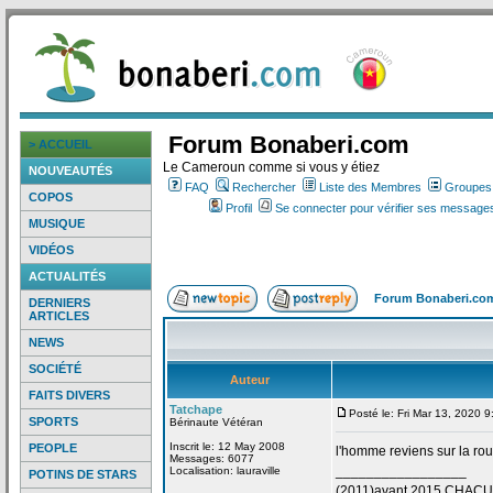
Forum Bonaberi.com
> ACCUEIL
Le Cameroun comme si vous y étiez
NOUVEAUTÉS
FAQ
Rechercher
Liste des Membres
Groupes d
COPOS
Profil
Se connecter pour vérifier ses messages
MUSIQUE
VIDÉOS
ACTUALITÉS
Forum Bonaberi.co
DERNIERS
ARTICLES
NEWS
SOCIÉTÉ
Auteur
FAITS DIVERS
Tatchape
Posté le: Fri Mar 13, 2020 
SPORTS
Bérinaute Vétéran
Inscrit le: 12 May 2008
PEOPLE
l'homme reviens sur la
rou
Messages: 6077
_________________
Localisation: lauraville
POTINS DE STARS
(2011)avant 2015 CHAC