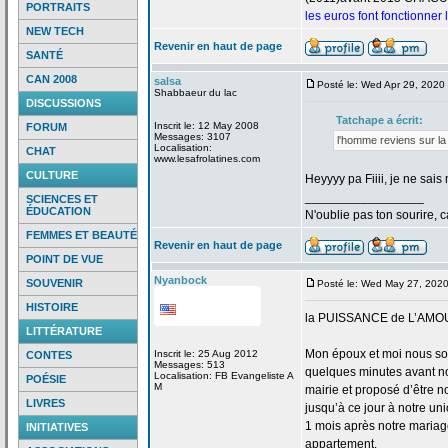
PORTRAITS
les euros font fonctionner
NEW TECH
Revenir en haut de page
SANTÉ
CAN 2008
salsa
Posté le: Wed Apr 29, 2020
Shabbaeur du lac
DISCUSSIONS
Tatchape a
écrit:
Inscrit le: 12 May 2008
FORUM
Messages: 3107
l'homme reviens sur la
Localisation:
CHAT
www.lesafrolatines.com
CULTURE
Heyyyy pa Fiiii, je ne sa
_________________
SCIENCES ET
ÉDUCATION
N'oublie pas ton sourire, c
FEMMES ET BEAUTÉ
Revenir en haut de page
POINT DE VUE
Nyanbock
SOUVENIR
Posté le: Wed May 27, 202
HISTOIRE
la
PUISSANCE de
L’AMO
LITTÉRATURE
Mon époux et moi nous so
Inscrit le: 25 Aug 2012
CONTES
Messages: 513
quelques minutes avant no
Localisation: FB Evangeliste A
POÉSIE
M
mairie et proposé d’être n
LIVRES
jusqu’à ce jour à notre uni
1 mois après notre mariage
INITIATIVES
appartement.