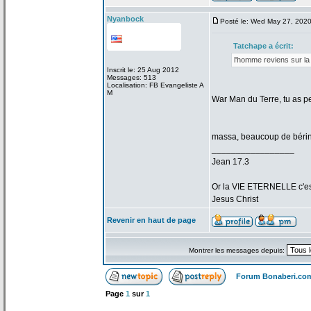
Nyanbock
Posté le: Wed May 27, 202
Tatchape a
écrit:
l'homme reviens sur la
Inscrit le: 25 Aug 2012
Messages: 513
Localisation: FB Evangeliste A
M
War Man du Terre, tu as p
massa, beaucoup de
bérin
_________________
Jean 17.3
Or la
VIE ETERNELLE c'est q
Jesus Christ
Revenir en haut de page
Montrer les messages depuis:
Forum Bonaberi.co
Page
1
sur
1