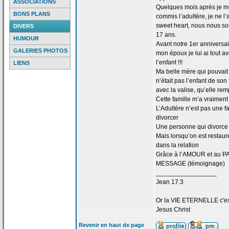
ASSOCIATIONS
Quelques mois après je me 
BONS PLANS
commis l’adultère, je ne l
sweet heart, nous nous s
DIVERS
17 ans.
HUMOUR
Avant notre 1er anniversa
GALERIES PHOTOS
mon époux je lui ai tout 
l’enfant !!!
LIENS
Ma belle mère qui pouvait d
n’était pas l’enfant de
son f
avec la
valise, qu’elle rem
Cette famille m’a
vraiment 
L’Adultère n’est pas une f
divorcer
Une personne qui divorce 
Mais lorsqu’on est restaur
dans la
relation
Grâce à l’AMOUR et au PA
MESSAGE (témoignage)
_________________
Jean 17.3
Or la
VIE ETERNELLE c'est q
Jesus Christ
Revenir en haut de page