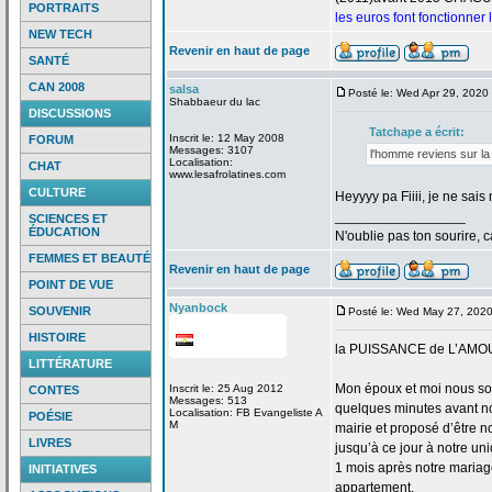
PORTRAITS
les euros font fonctionner
NEW TECH
Revenir en haut de page
SANTÉ
CAN 2008
salsa
Posté le: Wed Apr 29, 2020
Shabbaeur du lac
DISCUSSIONS
Tatchape a
écrit:
Inscrit le: 12 May 2008
FORUM
Messages: 3107
l'homme reviens sur la
Localisation:
CHAT
www.lesafrolatines.com
CULTURE
Heyyyy pa Fiiii, je ne sa
_________________
SCIENCES ET
ÉDUCATION
N'oublie pas ton sourire, c
FEMMES ET BEAUTÉ
Revenir en haut de page
POINT DE VUE
Nyanbock
SOUVENIR
Posté le: Wed May 27, 202
HISTOIRE
la
PUISSANCE de
L’AMO
LITTÉRATURE
Mon époux et moi nous so
Inscrit le: 25 Aug 2012
CONTES
Messages: 513
quelques minutes avant no
Localisation: FB Evangeliste A
POÉSIE
M
mairie et proposé d’être n
LIVRES
jusqu’à ce jour à notre uni
1 mois après notre mariage
INITIATIVES
appartement.