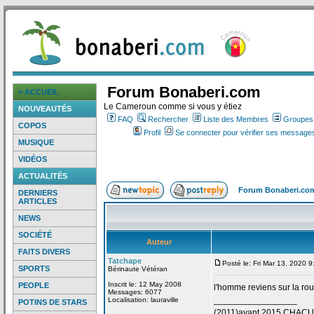
Forum Bonaberi.com
> ACCUEIL
Le Cameroun comme si vous y étiez
NOUVEAUTÉS
FAQ
Rechercher
Liste des Membres
Groupes d
COPOS
Profil
Se connecter pour vérifier ses messages
MUSIQUE
VIDÉOS
ACTUALITÉS
Forum Bonaberi.co
DERNIERS
ARTICLES
NEWS
SOCIÉTÉ
Auteur
FAITS DIVERS
Tatchape
Posté le: Fri Mar 13, 2020 
SPORTS
Bérinaute Vétéran
Inscrit le: 12 May 2008
PEOPLE
l'homme reviens sur la
rou
Messages: 6077
_________________
Localisation: lauraville
POTINS DE STARS
(2011)avant 2015 CHAC