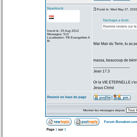
Nyanbock
Posté le: Wed May 27, 202
Tatchape a
écrit:
l'homme reviens sur la
Inscrit le: 25 Aug 2012
Messages: 513
Localisation: FB Evangeliste A
M
War Man du Terre, tu as p
massa, beaucoup de
bérin
_________________
Jean 17.3
Or la
VIE ETERNELLE c'est q
Jesus Christ
Revenir en haut de page
Montrer les messages depuis:
Forum Bonaberi.co
Page
1
sur
1