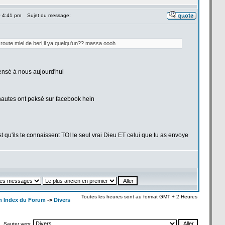
0 4:41 pm
Sujet du message:
route miel de
beri,il ya quelqu'un?? massa oooh
ensé à nous aujourd'hui
autes ont peksé sur facebook hein
u'ils te connaissent TOI le seul vrai Dieu ET celui que tu as envoye
Toutes les heures sont au format GMT + 2 Heures
m Index du Forum
->
Divers
Sauter vers: