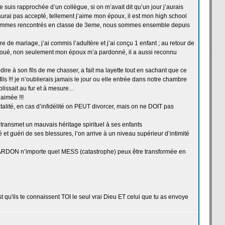
suis rapprochée d’un collègue, si on m’avait dit qu’un jour j’aurais
’aurai pas accepté, tellement j’aime mon époux, il est mon high school
ommes rencontrés en classe de
3eme, nous sommes ensemble depuis
ire de
mariage, j’ai commis l’adultère et j’ai conçu 1 enfant ; au retour de
avoué, non seulement mon époux m’a
pardonné, il a
aussi reconnu
ire à son fils de
me chasser, a
fait ma layette tout en sachant que ce
ils !!! je n’oublierais jamais le jour ou elle entrée dans notre chambre
plissait au fur et à mesure…
aimée !!!
atalité, en cas d’infidélité on PEUT divorcer, mais on ne DOIT pas
transmet un mauvais héritage spirituel à ses enfants
é et guéri de
ses blessures, l’on arrive à un niveau supérieur d’intimité
RDON n’importe quel MESS (catastrophe) peux être transformée en
u'ils te connaissent TOI le seul vrai Dieu ET celui que tu as envoye