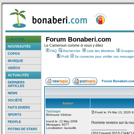
Forum Bonaberi.com
> ACCUEIL
Le Cameroun comme si vous y étiez
NOUVEAUTÉS
FAQ
Rechercher
Liste des Membres
Groupes d
COPOS
Profil
Se connecter pour vérifier ses messages
MUSIQUE
VIDÉOS
ACTUALITÉS
Forum Bonaberi.co
DERNIERS
ARTICLES
NEWS
SOCIÉTÉ
Auteur
FAITS DIVERS
Tatchape
Posté le: Fri Mar 13, 2020 
SPORTS
Bérinaute Vétéran
Inscrit le: 12 May 2008
PEOPLE
l'homme reviens sur la
rou
Messages: 6077
_________________
Localisation: lauraville
POTINS DE STARS
(2011)avant 2015 CHAC