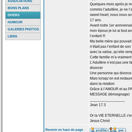
ASSOCIATIONS
Quelques mois après je me 
BONS PLANS
commis l’adultère, je ne l
sweet heart, nous nous s
DIVERS
17 ans.
HUMOUR
Avant notre 1er anniversa
GALERIES PHOTOS
mon époux je lui ai tout 
l’enfant !!!
LIENS
Ma belle mère qui pouvait d
n’était pas l’enfant de
son f
avec la
valise, qu’elle rem
Cette famille m’a
vraiment 
L’Adultère n’est pas une f
divorcer
Une personne qui divorce 
Mais lorsqu’on est restaur
dans la
relation
Grâce à l’AMOUR et au PA
MESSAGE (témoignage)
_________________
Jean 17.3
Or la
VIE ETERNELLE c'est q
Jesus Christ
Revenir en haut de page