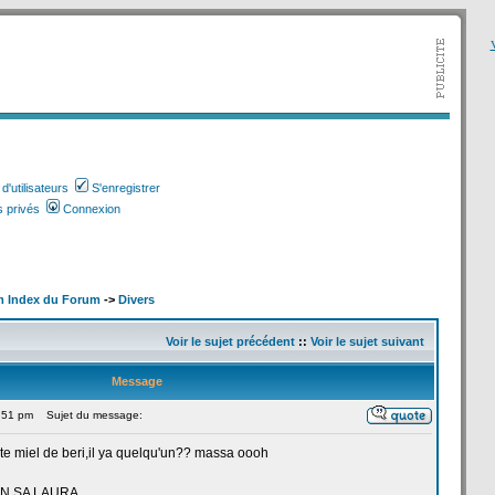
V
'utilisateurs
S'enregistrer
 privés
Connexion
m Index du Forum
->
Divers
Voir le sujet précédent
::
Voir le sujet suivant
Message
9:51 pm
Sujet du message:
te miel de
beri,il ya quelqu'un?? massa oooh
UN SA LAURA