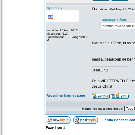
Nyanbock
Posté le: Wed May 27, 202
Tatchape a
écrit:
l'homme reviens sur la
Inscrit le: 25 Aug 2012
Messages: 513
Localisation: FB Evangeliste A
M
War Man du Terre, tu as p
massa, beaucoup de
bérin
_________________
Jean 17.3
Or la
VIE ETERNELLE c'est q
Jesus Christ
Revenir en haut de page
Montrer les messages depuis:
Forum Bonaberi.co
Page
1
sur
1