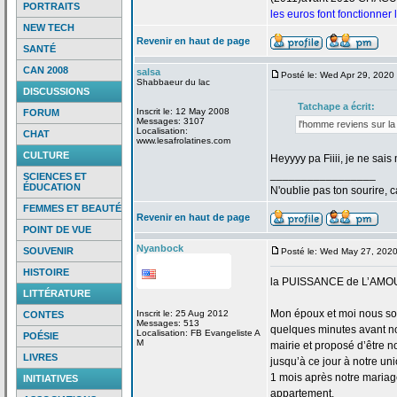
PORTRAITS
les euros font fonctionner
NEW TECH
Revenir en haut de page
SANTÉ
CAN 2008
salsa
Posté le: Wed Apr 29, 2020
Shabbaeur du lac
DISCUSSIONS
Tatchape a
écrit:
Inscrit le: 12 May 2008
FORUM
Messages: 3107
l'homme reviens sur la
Localisation:
CHAT
www.lesafrolatines.com
CULTURE
Heyyyy pa Fiiii, je ne sa
_________________
SCIENCES ET
ÉDUCATION
N'oublie pas ton sourire, c
FEMMES ET BEAUTÉ
Revenir en haut de page
POINT DE VUE
Nyanbock
SOUVENIR
Posté le: Wed May 27, 202
HISTOIRE
la
PUISSANCE de
L’AMO
LITTÉRATURE
Mon époux et moi nous so
Inscrit le: 25 Aug 2012
CONTES
Messages: 513
quelques minutes avant no
Localisation: FB Evangeliste A
POÉSIE
M
mairie et proposé d’être n
LIVRES
jusqu’à ce jour à notre uni
1 mois après notre mariage
INITIATIVES
appartement.