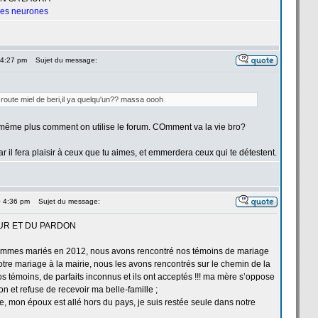
 les neurones
 4:27 pm
Sujet du message:
route miel de
beri,il ya quelqu'un?? massa oooh
is même plus comment on utilise le forum. COmment va la
vie bro?
ar il fera plaisir à ceux que tu aimes, et emmerdera ceux qui te détestent.
0 4:36 pm
Sujet du message:
UR ET DU PARDON
mmes mariés en 2012, nous avons rencontré nos témoins de
mariage
tre mariage à la
mairie, nous les avons rencontrés sur le chemin de
la
os témoins, de
parfaits inconnus et ils ont acceptés !!! ma mère s’oppose
on et refuse de
recevoir ma belle-famille ;
, mon époux est allé hors du pays, je suis restée seule dans notre