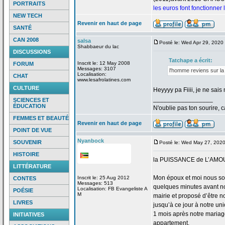
PORTRAITS
les euros font fonctionner
NEW TECH
Revenir en haut de page
SANTÉ
CAN 2008
salsa
Posté le: Wed Apr 29, 2020
Shabbaeur du lac
DISCUSSIONS
Tatchape a
écrit:
Inscrit le: 12 May 2008
FORUM
Messages: 3107
l'homme reviens sur la
Localisation:
CHAT
www.lesafrolatines.com
CULTURE
Heyyyy pa Fiiii, je ne sa
_________________
SCIENCES ET
ÉDUCATION
N'oublie pas ton sourire, c
FEMMES ET BEAUTÉ
Revenir en haut de page
POINT DE VUE
Nyanbock
SOUVENIR
Posté le: Wed May 27, 202
HISTOIRE
la
PUISSANCE de
L’AMO
LITTÉRATURE
Mon époux et moi nous so
Inscrit le: 25 Aug 2012
CONTES
Messages: 513
quelques minutes avant no
Localisation: FB Evangeliste A
POÉSIE
M
mairie et proposé d’être n
LIVRES
jusqu’à ce jour à notre uni
1 mois après notre mariage
INITIATIVES
appartement.