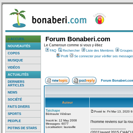
Forum Bonaberi.com
> ACCUEIL
Le Cameroun comme si vous y étiez
NOUVEAUTÉS
FAQ
Rechercher
Liste des Membres
Groupes d
COPOS
Profil
Se connecter pour vérifier ses messages
MUSIQUE
VIDÉOS
ACTUALITÉS
Forum Bonaberi.co
DERNIERS
ARTICLES
NEWS
SOCIÉTÉ
Auteur
FAITS DIVERS
Tatchape
Posté le: Fri Mar 13, 2020 
SPORTS
Bérinaute Vétéran
Inscrit le: 12 May 2008
PEOPLE
l'homme reviens sur la
rou
Messages: 6077
_________________
Localisation: lauraville
POTINS DE STARS
(2011)avant 2015 CHAC