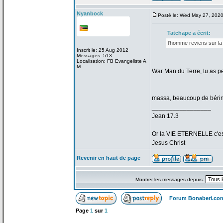
Nyanbock
Posté le: Wed May 27, 202
Tatchape a
écrit:
l'homme reviens sur la
Inscrit le: 25 Aug 2012
Messages: 513
Localisation: FB Evangeliste A
M
War Man du Terre, tu as p
massa, beaucoup de
bérin
_________________
Jean 17.3
Or la
VIE ETERNELLE c'est q
Jesus Christ
Revenir en haut de page
Montrer les messages depuis:
Forum Bonaberi.co
Page
1
sur
1