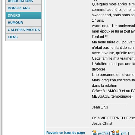
ASSOCIATIONS
Quelques mois après je me 
BONS PLANS
commis l’adultère, je ne l
sweet heart, nous nous s
DIVERS
17 ans.
HUMOUR
Avant notre 1er anniversa
GALERIES PHOTOS
mon époux je lui ai tout 
l’enfant !!!
LIENS
Ma belle mère qui pouvait d
n’était pas l’enfant de
son f
avec la
valise, qu’elle rem
Cette famille m’a
vraiment 
L’Adultère n’est pas une f
divorcer
Une personne qui divorce 
Mais lorsqu’on est restaur
dans la
relation
Grâce à l’AMOUR et au PA
MESSAGE (témoignage)
_________________
Jean 17.3
Or la
VIE ETERNELLE c'est q
Jesus Christ
Revenir en haut de page