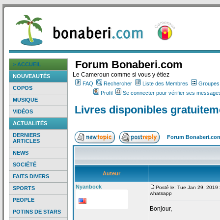
Forum Bonaberi.com
> ACCUEIL
Le Cameroun comme si vous y étiez
NOUVEAUTÉS
FAQ
Rechercher
Liste des Membres
Groupes d
COPOS
Profil
Se connecter pour vérifier ses messages
MUSIQUE
Livres disponibles gratuite
VIDÉOS
ACTUALITÉS
DERNIERS
Forum Bonaberi.co
ARTICLES
NEWS
SOCIÉTÉ
Auteur
FAITS DIVERS
Nyanbock
Posté le: Tue Jan 29, 2019
SPORTS
whatsapp
PEOPLE
Bonjour,
POTINS DE STARS