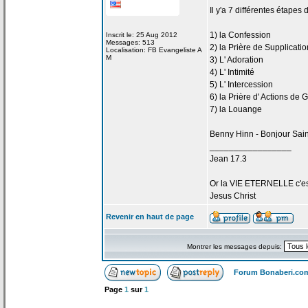
Il y'a
7 différentes étapes 
1) la
Confession
Inscrit le: 25 Aug 2012
Messages: 513
2) la
Prière de
Supplicatio
Localisation: FB Evangeliste A
M
3) L' Adoration
4) L' Intimité
5) L' Intercession
6) la
Prière d' Actions de
G
7) la
Louange
Benny Hinn - Bonjour Sain
_________________
Jean 17.3
Or la
VIE ETERNELLE c'est q
Jesus Christ
Revenir en haut de page
Montrer les messages depuis:
Forum Bonaberi.co
Page
1
sur
1