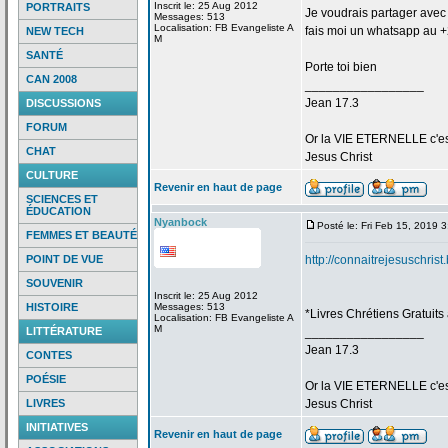
Inscrit le: 25 Aug 2012
PORTRAITS
Je voudrais partager avec t
Messages: 513
Localisation: FB Evangeliste A
fais moi un whatsapp au 
NEW TECH
M
SANTÉ
Porte toi bien
CAN 2008
_________________
Jean 17.3
DISCUSSIONS
FORUM
Or la
VIE ETERNELLE c'est q
CHAT
Jesus Christ
CULTURE
Revenir en haut de page
SCIENCES ET
ÉDUCATION
Nyanbock
Posté le: Fri Feb 15, 2019 
FEMMES ET BEAUTÉ
POINT DE VUE
http://connaitrejesuschris
SOUVENIR
Inscrit le: 25 Aug 2012
HISTOIRE
Messages: 513
*Livres Chrétiens Gratuits
Localisation: FB Evangeliste A
M
LITTÉRATURE
_________________
Jean 17.3
CONTES
POÉSIE
Or la
VIE ETERNELLE c'est q
LIVRES
Jesus Christ
INITIATIVES
Revenir en haut de page