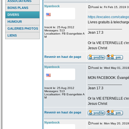
ASSOCIATIONS
Nyanbock
Posté le: Fri Feb 15, 2019 
BONS PLANS
DIVERS
https://excaleo.com/categor
HUMOUR
Livres gratuits à telecharg
_________________
Inscrit le: 25 Aug 2012
GALERIES PHOTOS
Messages: 513
Jean 17.3
Localisation: FB Evangeliste A
LIENS
M
Or la
VIE ETERNELLE c'est q
Jesus Christ
Revenir en haut de page
Nyanbock
Posté le: Wed May 01, 201
MON FACEBOOK: Évangéli
_________________
Jean 17.3
Inscrit le: 25 Aug 2012
Messages: 513
Localisation: FB Evangeliste A
M
Or la
VIE ETERNELLE c'est q
Jesus Christ
Revenir en haut de page
Nyanbock
Posté le: Mon May 20, 201