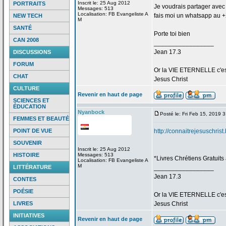
Inscrit le: 25 Aug 2012
PORTRAITS
Je voudrais partager avec t
Messages: 513
Localisation: FB Evangeliste A
fais moi un whatsapp au 
NEW TECH
M
SANTÉ
Porte toi bien
CAN 2008
_________________
Jean 17.3
DISCUSSIONS
FORUM
Or la
VIE ETERNELLE c'est q
CHAT
Jesus Christ
CULTURE
Revenir en haut de page
SCIENCES ET
ÉDUCATION
Nyanbock
Posté le: Fri Feb 15, 2019 
FEMMES ET BEAUTÉ
POINT DE VUE
http://connaitrejesuschris
SOUVENIR
Inscrit le: 25 Aug 2012
HISTOIRE
Messages: 513
*Livres Chrétiens Gratuits
Localisation: FB Evangeliste A
M
LITTÉRATURE
_________________
Jean 17.3
CONTES
POÉSIE
Or la
VIE ETERNELLE c'est q
LIVRES
Jesus Christ
INITIATIVES
Revenir en haut de page