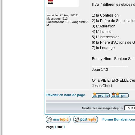
Il y'a
7 différentes étapes 
1) la
Confession
Inscrit le: 25 Aug 2012
Messages: 513
2) la
Prière de
Supplicatio
Localisation: FB Evangeliste A
M
3) L' Adoration
4) L' Intimité
5) L' Intercession
6) la
Prière d' Actions de
G
7) la
Louange
Benny Hinn - Bonjour Sain
_________________
Jean 17.3
Or la
VIE ETERNELLE c'est q
Jesus Christ
Revenir en haut de page
Montrer les messages depuis:
Forum Bonaberi.co
Page
1
sur
1