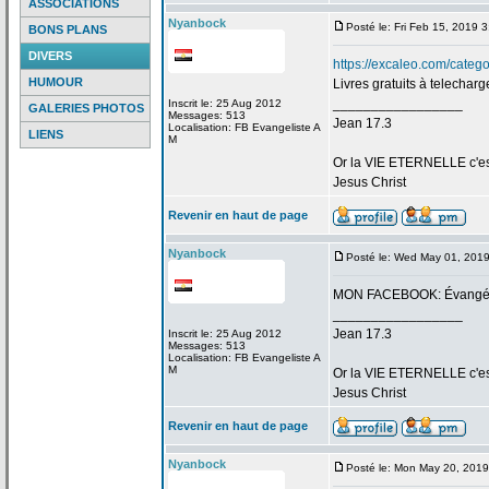
ASSOCIATIONS
Nyanbock
Posté le: Fri Feb 15, 2019 
BONS PLANS
DIVERS
https://excaleo.com/categor
HUMOUR
Livres gratuits à telecharg
_________________
Inscrit le: 25 Aug 2012
GALERIES PHOTOS
Messages: 513
Jean 17.3
Localisation: FB Evangeliste A
LIENS
M
Or la
VIE ETERNELLE c'est q
Jesus Christ
Revenir en haut de page
Nyanbock
Posté le: Wed May 01, 201
MON FACEBOOK: Évangéli
_________________
Jean 17.3
Inscrit le: 25 Aug 2012
Messages: 513
Localisation: FB Evangeliste A
M
Or la
VIE ETERNELLE c'est q
Jesus Christ
Revenir en haut de page
Nyanbock
Posté le: Mon May 20, 201