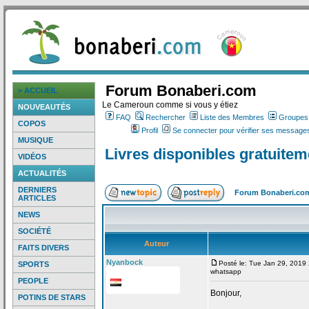
Forum Bonaberi.com
> ACCUEIL
Le Cameroun comme si vous y étiez
NOUVEAUTÉS
FAQ
Rechercher
Liste des Membres
Groupes d
COPOS
Profil
Se connecter pour vérifier ses messages
MUSIQUE
Livres disponibles gratuite
VIDÉOS
ACTUALITÉS
DERNIERS
Forum Bonaberi.co
ARTICLES
NEWS
SOCIÉTÉ
Auteur
FAITS DIVERS
Nyanbock
Posté le: Tue Jan 29, 2019
SPORTS
whatsapp
PEOPLE
Bonjour,
POTINS DE STARS