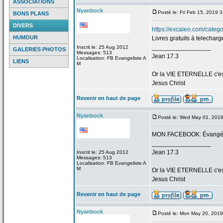
ASSOCIATIONS
Nyanbock
Posté le: Fri Feb 15, 2019 
BONS PLANS
DIVERS
https://excaleo.com/categor
HUMOUR
Livres gratuits à telecharg
_________________
Inscrit le: 25 Aug 2012
GALERIES PHOTOS
Messages: 513
Jean 17.3
Localisation: FB Evangeliste A
LIENS
M
Or la
VIE ETERNELLE c'est q
Jesus Christ
Revenir en haut de page
Nyanbock
Posté le: Wed May 01, 201
MON FACEBOOK: Évangéli
_________________
Jean 17.3
Inscrit le: 25 Aug 2012
Messages: 513
Localisation: FB Evangeliste A
M
Or la
VIE ETERNELLE c'est q
Jesus Christ
Revenir en haut de page
Nyanbock
Posté le: Mon May 20, 201