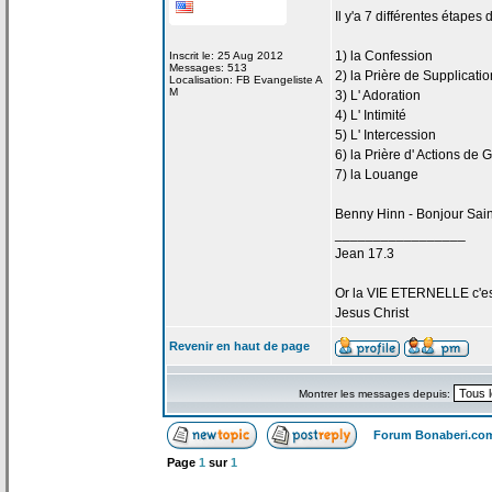
Il y'a
7 différentes étapes 
1) la
Confession
Inscrit le: 25 Aug 2012
Messages: 513
2) la
Prière de
Supplicatio
Localisation: FB Evangeliste A
M
3) L' Adoration
4) L' Intimité
5) L' Intercession
6) la
Prière d' Actions de
G
7) la
Louange
Benny Hinn - Bonjour Sain
_________________
Jean 17.3
Or la
VIE ETERNELLE c'est q
Jesus Christ
Revenir en haut de page
Montrer les messages depuis:
Forum Bonaberi.co
Page
1
sur
1