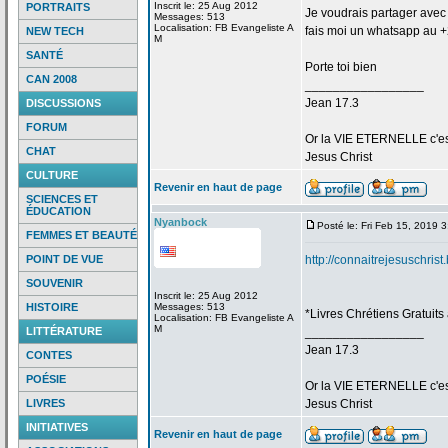
Inscrit le: 25 Aug 2012
PORTRAITS
Je voudrais partager avec t
Messages: 513
Localisation: FB Evangeliste A
fais moi un whatsapp au 
NEW TECH
M
SANTÉ
Porte toi bien
CAN 2008
_________________
Jean 17.3
DISCUSSIONS
FORUM
Or la
VIE ETERNELLE c'est q
CHAT
Jesus Christ
CULTURE
Revenir en haut de page
SCIENCES ET
ÉDUCATION
Nyanbock
Posté le: Fri Feb 15, 2019 
FEMMES ET BEAUTÉ
POINT DE VUE
http://connaitrejesuschris
SOUVENIR
Inscrit le: 25 Aug 2012
HISTOIRE
Messages: 513
*Livres Chrétiens Gratuits
Localisation: FB Evangeliste A
M
LITTÉRATURE
_________________
Jean 17.3
CONTES
POÉSIE
Or la
VIE ETERNELLE c'est q
LIVRES
Jesus Christ
INITIATIVES
Revenir en haut de page