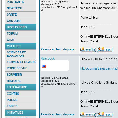
Inscrit le: 25 Aug 2012
PORTRAITS
Je voudrais partager avec t
Messages: 513
Localisation: FB Evangeliste A
fais moi un whatsapp au 
NEW TECH
M
SANTÉ
Porte toi bien
CAN 2008
_________________
Jean 17.3
DISCUSSIONS
FORUM
Or la
VIE ETERNELLE c'est q
CHAT
Jesus Christ
CULTURE
Revenir en haut de page
SCIENCES ET
ÉDUCATION
Nyanbock
Posté le: Fri Feb 15, 2019 
FEMMES ET BEAUTÉ
POINT DE VUE
http://connaitrejesuschris
SOUVENIR
Inscrit le: 25 Aug 2012
HISTOIRE
Messages: 513
*Livres Chrétiens Gratuits
Localisation: FB Evangeliste A
M
LITTÉRATURE
_________________
Jean 17.3
CONTES
POÉSIE
Or la
VIE ETERNELLE c'est q
LIVRES
Jesus Christ
INITIATIVES
Revenir en haut de page