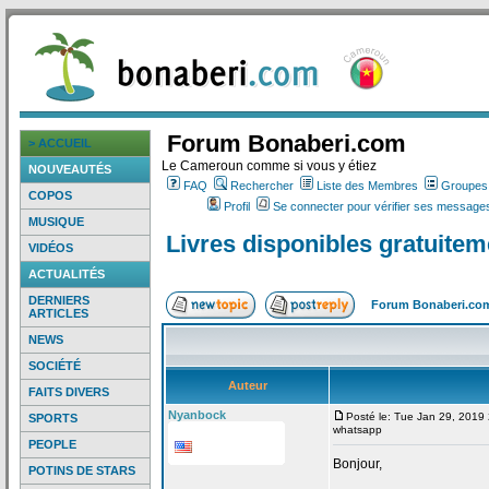
Forum Bonaberi.com
> ACCUEIL
Le Cameroun comme si vous y étiez
NOUVEAUTÉS
FAQ
Rechercher
Liste des Membres
Groupes d
COPOS
Profil
Se connecter pour vérifier ses messages
MUSIQUE
Livres disponibles gratuite
VIDÉOS
ACTUALITÉS
DERNIERS
Forum Bonaberi.co
ARTICLES
NEWS
SOCIÉTÉ
Auteur
FAITS DIVERS
Nyanbock
Posté le: Tue Jan 29, 2019
SPORTS
whatsapp
PEOPLE
Bonjour,
POTINS DE STARS