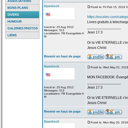
ASSOCIATIONS
Nyanbock
Posté le: Fri Feb 15, 2019 
BONS PLANS
DIVERS
https://excaleo.com/categor
HUMOUR
Livres gratuits à telecharg
_________________
Inscrit le: 25 Aug 2012
GALERIES PHOTOS
Messages: 513
Jean 17.3
Localisation: FB Evangeliste A
LIENS
M
Or la
VIE ETERNELLE c'est q
Jesus Christ
Revenir en haut de page
Nyanbock
Posté le: Wed May 01, 201
MON FACEBOOK: Évangéli
_________________
Jean 17.3
Inscrit le: 25 Aug 2012
Messages: 513
Localisation: FB Evangeliste A
M
Or la
VIE ETERNELLE c'est q
Jesus Christ
Revenir en haut de page
Nyanbock
Posté le: Mon May 20, 201