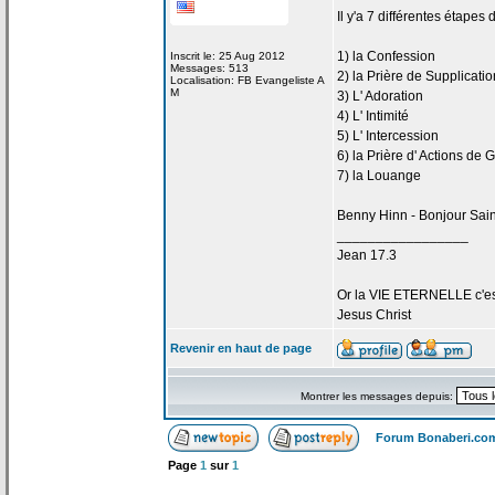
Il y'a
7 différentes étapes 
1) la
Confession
Inscrit le: 25 Aug 2012
Messages: 513
2) la
Prière de
Supplicatio
Localisation: FB Evangeliste A
M
3) L' Adoration
4) L' Intimité
5) L' Intercession
6) la
Prière d' Actions de
G
7) la
Louange
Benny Hinn - Bonjour Sain
_________________
Jean 17.3
Or la
VIE ETERNELLE c'est q
Jesus Christ
Revenir en haut de page
Montrer les messages depuis:
Forum Bonaberi.co
Page
1
sur
1