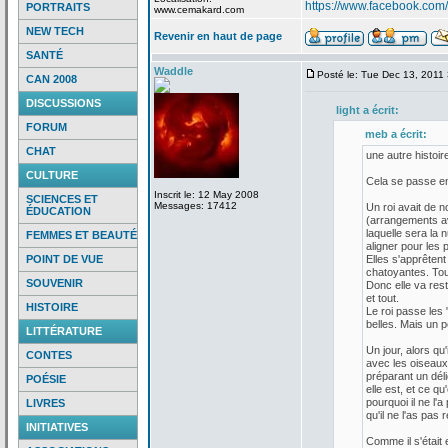
https://www.facebook.c
PORTRAITS
www.cemakard.com
NEW TECH
Revenir en haut de page
SANTÉ
Waddle
Posté le: Tue Dec 13, 2011
CAN 2008
DISCUSSIONS
light a
écrit:
FORUM
meb a
écrit:
CHAT
une autre histoire
CULTURE
Cela se passe en
Inscrit le: 12 May 2008
SCIENCES ET
Messages: 17412
Un roi avait de
no
ÉDUCATION
(arrangements av
laquelle sera la
nu
FEMMES ET BEAUTÉ
aligner pour les 
POINT DE VUE
Elles s'apprêtent
chatoyantes. Toute
SOUVENIR
Donc elle va res
et tout.
HISTOIRE
Le roi passe les 
belles. Mais un p
LITTÉRATURE
Un jour, alors qu'
CONTES
avec les oiseaux 
préparant un déli
POÉSIE
elle est, et ce qu
pourquoi il ne l'a
p
LIVRES
qu'il ne l'as pas
INITIATIVES
Comme il s'était 