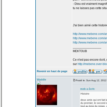
- Dieu est vraiment magnifi
tu ne laisses pas cette sit
J'ai bien aimé cette histoir
http://www.mebene.com/art
http://www.mebene.com/art
http://www.mebene.com/ar
_________________
MEKTOUB
Ce n'est pas encore écrit, 
sur
http://mebene.over-bl
Revenir en haut de page
Waddle
Posté le: Sun Aug 12, 2012
meb a
écrit:
Histoire
deux amis qui ont fait l
du premier, le second e
tout au long du repas, a