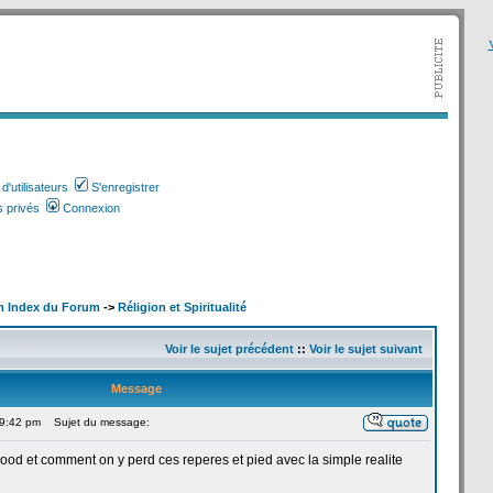
V
'utilisateurs
S'enregistrer
 privés
Connexion
m Index du Forum
->
Réligion et Spiritualité
Voir le sujet précédent
::
Voir le sujet suivant
Message
 9:42 pm
Sujet du message:
od et comment on y perd ces reperes et pied avec la
simple realite