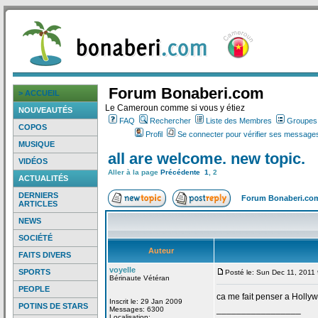
Forum Bonaberi.com
> ACCUEIL
Le Cameroun comme si vous y étiez
NOUVEAUTÉS
FAQ
Rechercher
Liste des Membres
Groupes d
COPOS
Profil
Se connecter pour vérifier ses messages
MUSIQUE
all are welcome. new topic.
VIDÉOS
Aller à la page
Précédente
1
,
2
ACTUALITÉS
DERNIERS
Forum Bonaberi.co
ARTICLES
NEWS
SOCIÉTÉ
Auteur
FAITS DIVERS
voyelle
SPORTS
Posté le: Sun Dec 11, 2011
Bérinaute Vétéran
PEOPLE
ca me fait penser a
Hollywo
Inscrit le: 29 Jan 2009
POTINS DE STARS
_________________
Messages: 6300
Localisation: