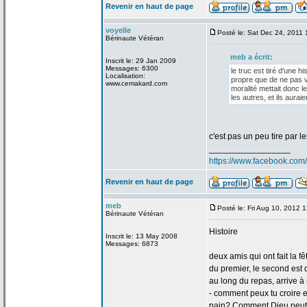
Revenir en haut de page
voyelle
Posté le: Sat Dec 24, 2011
Bérinaute Vétéran
meb a
écrit:
Inscrit le: 29 Jan 2009
Messages: 6300
le truc est tiré d'une hi
Localisation:
propre que de
ne pas v
www.cemakard.com
moralité mettait donc l
les autres, et ils aura
c'est pas un peu tire par 
_________________
https://www.facebook.c
Revenir en haut de page
meb
Posté le: Fri Aug 10, 2012 
Bérinaute Vétéran
Histoire
Inscrit le: 13 May 2008
Messages: 6873
deux amis qui ont fait la
fê
du premier, le second est 
au long du repas, arrive à 
- comment peux tu croire 
pain? Comment Dieu peut il