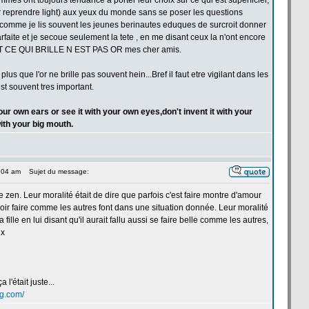
 Hommes ont toujours tendance a
porter leur choix sur ce qui est superficiel,
ur reprendre light) aux yeux du monde sans se poser les questions
u comme je lis souvent les jeunes berinautes eduques de
surcroit donner
faite et je secoue seulement la
tete , en me disant ceux la
n'ont encore
T CE QUI BRILLE N EST PAS OR mes cher amis.
lus que l'or ne brille pas souvent hein...Bref il faut etre vigilant dans les
est souvent tres important.
 your own ears or see it with your own eyes,don't invent it with your
ith your big mouth.
9:04 am
Sujet du message:
ire zen. Leur moralité était de
dire que parfois c'est faire montre d'amour
ir faire comme les autres font dans une situation donnée. Leur moralité
la
fille en lui disant qu'il aurait fallu aussi se faire belle comme les autres,
ux
ça
l'était juste...
og.com/