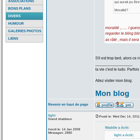
ASSOCIATIONS
qui aurait pu être.
BONS PLANS
Moralité?
DIVERS
HUMOUR
moralité ,....... i g
GALERIES PHOTOS
regarder le bling b
LIENS
as râté , mais il sera
S'il est trop tard, alors c
_________________
la
vie c'est le ludo. Parfoi
Allez visiter mon blog:
Mon blog
Revenir en haut de page
light
Posté le: Wed Dec 14, 2011
Grand shabbeur
Waddle a
écrit:
Inscrit le: 14 Jan 2009
Messages: 2880
light a
écrit: