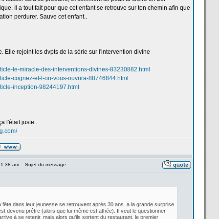
que. Il a
tout fait pour que cet enfant se retrouve sur ton chemin afin que
uation perdurer. Sauve cet enfant..
e. Elle rejoint les dvpts de
la
série sur l'intervention divine
icle-le-miracle-des-interventions-divines-83230882.html
icle-cognez-et-l-on-vous-ouvrira-88746844.html
ticle-inception-98244197.html
ça
l'était juste...
og.com/
 1:38 am
Sujet du message:
a
fête dans leur jeunesse se retrouvent après 30 ans. a
la
grande surprise
st devenu prêtre (alors que lui-même est athée). Il veut le questionner
rrive à se retenir, mais alors qu'ils sortent du restaurant, le premier