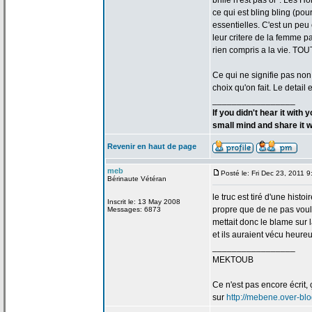
brille n'est pas or''. Les
ce qui est bling bling (po
essentielles. C'est un pe
leur critere de
la
femme par
rien compris a
la
vie. TOU
Ce qui ne signifie pas non p
choix qu'on fait. Le detail 
_________________
If you didn't hear it with
small mind and share it w
Revenir en haut de page
meb
Posté le: Fri Dec 23, 2011 
Bérinaute Vétéran
le truc est tiré d'une histo
Inscrit le: 13 May 2008
propre que de
ne pas voulo
Messages: 6873
mettait donc le blame sur 
et ils auraient vécu heure
_________________
MEKTOUB
Ce n'est pas encore écrit, 
sur
http://mebene.over-bl