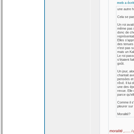
meb a
écrit
une autre hi
Cela se pas
Un roi avait
même pas (a
donc de
cho
représentati
Elles s'appr
des tenues c
n'est pas su
mais un Kab
Le roi pass
s'étaient fa
goût.
Un jour, alo
chantait av
pensées et 
rêvé. Il lui 
une des épo
revue. Elle 
parce qu'ell
Comme il s'é
pleurer sur 
Moralité?
moralité ,......