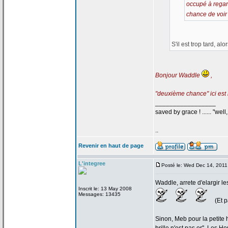
occupé à regar
chance de
voir 
S'il est trop tard, a
Bonjour Waddle
,
"deuxième chance" ici est l
_________________
saved by grace ! ...... "well, 
..
Revenir en haut de page
L'integree
Posté le: Wed Dec 14, 2011
Waddle, arrete d'elargir l
Inscrit le: 13 May 2008
Messages: 13435
(Et p
Sinon, Meb pour la
petite 