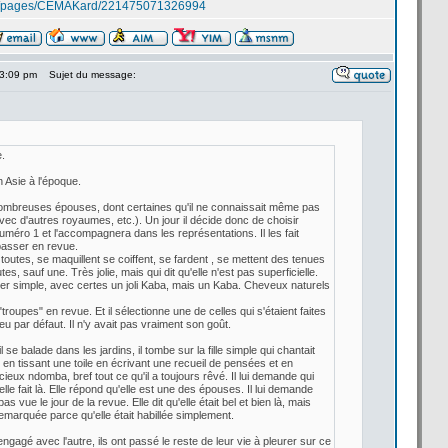
om/pages/CEMAKard/221475071326994
 3:09 pm
Sujet du message:
.
 Asie à l'époque.
mbreuses épouses, dont certaines qu'il ne connaissait même pas
ec d'autres royaumes, etc.). Un jour il décide donc de
choisir
méro 1 et l'accompagnera dans les représentations. Il les fait
passer en revue.
 toutes, se maquillent se coiffent, se fardent , se mettent des tenues
s, sauf une. Très jolie, mais qui dit qu'elle n'est pas superficielle.
ter simple, avec certes un joli Kaba, mais un Kaba. Cheveux naturels
"troupes" en revue. Et il sélectionne une de
celles qui s'étaient faites
eu par défaut. Il n'y avait pas vraiment son goût.
il se balade dans les jardins, il tombe sur la
fille simple qui chantait
en tissant une toile en écrivant une recueil de
pensées et en
cieux ndomba, bref tout ce qu'il a
toujours rêvé. Il lui demande qui
'elle fait là. Elle répond qu'elle est une des épouses. Il lui demande
as vue le jour de
la
revue. Elle dit qu'elle était bel et bien là, mais
 remarquée parce qu'elle était habillée simplement.
engagé avec l'autre, ils ont passé le reste de
leur vie à pleurer sur ce