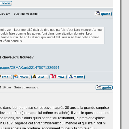
 1:59 am
Sujet du message:
stoire zen. Leur moralité était de
dire que parfois c'est faire montre d'amour
ouloir faire comme les autres font dans une situation donnée. Leur
e blame sur la
fille en lui disant qu'il aurait fallu aussi se faire belle comme
ient vécu heureux
les cheveux tu trouves?
om/pages/CEMAKard/221475071326994
12:16 pm
Sujet du message:
te dans leur jeunesse se retrouvent après 30 ans. a
la
grande surprise
devenu prêtre (alors que lui-même est athée). Il veut le questionner tout
se retenir, mais alors qu'ils sortent du restaurant, le premier explose
en Dieu? Regarde cet enfant miséreux qui mendie et qu'i n'a
ni toit ni
 laisser cela se produire, et comment toi peux tu croire en Lui