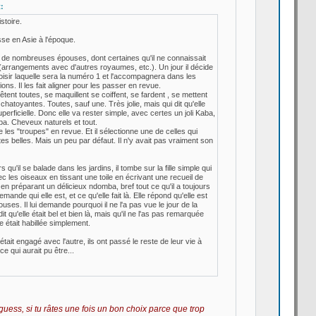
:
stoire.
se en Asie à l'époque.
 de
nombreuses épouses, dont certaines qu'il ne connaissait
rrangements avec d'autres royaumes, etc.). Un jour il décide
isir laquelle sera la
numéro 1 et l'accompagnera dans les
ons. Il les fait aligner pour les passer en revue.
êtent toutes, se maquillent se coiffent, se fardent , se mettent
hatoyantes. Toutes, sauf une. Très jolie, mais qui dit qu'elle
perficielle. Donc elle va rester simple, avec certes un joli Kaba,
a. Cheveux naturels et tout.
e les "troupes" en revue. Et il sélectionne une de
celles qui
ites belles. Mais un peu par défaut. Il n'y avait pas vraiment son
rs qu'il se balade dans les jardins, il tombe sur la
fille simple qui
ec les oiseaux en tissant une toile en écrivant une recueil de
en préparant un délicieux ndomba, bref tout ce qu'il a
toujours
demande qui elle est, et ce qu'elle fait là. Elle répond qu'elle est
uses. Il lui demande pourquoi il ne l'a
pas vue le jour de
la
dit qu'elle était bel et bien là, mais qu'il ne l'as pas remarquée
e était habillée simplement.
tait engagé avec l'autre, ils ont passé le reste de
leur vie à
ce qui aurait pu être...
. i guess, si tu râtes une fois un bon choix parce que trop