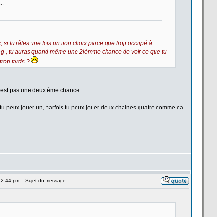
..
uess, si tu râtes une fois un bon choix parce que trop occupé à
ling , tu auras quand même une 2ièmme chance de
voir ce que tu
 trop tards ?
e n'est pas une deuxième chance...
s tu peux jouer un, parfois tu peux jouer deux chaines quatre comme ca...
 2:44 pm
Sujet du message: