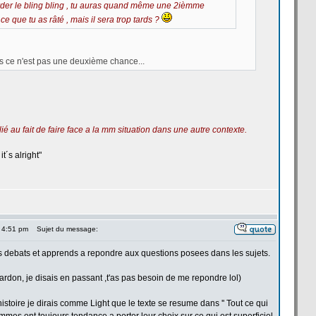
der le bling bling , tu auras quand même une 2ièmme
ce que tu as râté , mais il sera trop tards ?
lors ce n'est pas une deuxième chance...
ié au fait de
faire face a
la
mm situation dans une autre contexte.
it´s alright"
 4:51 pm
Sujet du message:
es debats et apprends a
repondre aux questions posees dans les sujets.
ardon, je disais en passant ,t'as pas besoin de
me repondre lol)
histoire je dirais comme Light que le texte se resume dans '' Tout ce qui