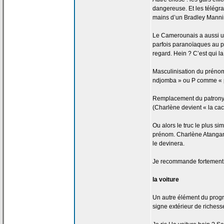
dangereuse. Et les télég
mains d’un Bradley Manni
Le Camerounais a
aussi u
parfois paranoïaques au p
regard. Hein ? C’est qui la
Masculinisation du prénom
ndjomba » ou P comme « pe
Remplacement du patron
(Charlène devient « la
cac
Ou alors le truc le plus si
prénom. Charlène Atangan
le devinera.
Je recommande fortement
la
voiture
Un autre élément du progrès
signe extérieur de
richesse