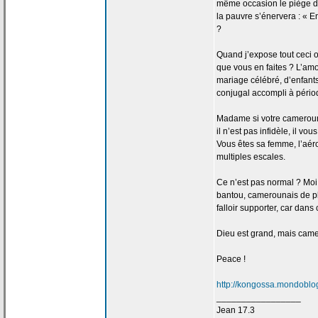
même occasion le piège 
la
pauvre s’énervera : « Enc
?
Quand j’expose tout ceci 
que vous en faites ? L’am
mariage célébré, d’enfants
conjugal accompli à périod
Madame si votre camerou
il n’est pas infidèle, il v
Vous êtes sa femme, l’a
ér
multiples escales.
Ce n’est pas normal ? Moi
bantou, camerounais de
p
falloir supporter, car dan
Dieu est grand, mais camer
Peace !
http://kongossa.mondoblog
_________________
Jean 17.3