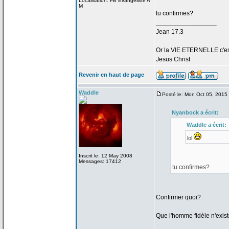
Localisation: FB Evangeliste A
M
tu confirmes?
_________________
Jean 17.3
Or la
VIE ETERNELLE c'est q
Jesus Christ
Revenir en haut de page
Waddle
Posté le: Mon Oct 05, 2015
Nyanbock a
écrit:
Waddle a
écrit:
lol
Inscrit le: 12 May 2008
Messages: 17412
tu confirmes?
Confirmer quoi?
Que l'homme fidèle n'exis