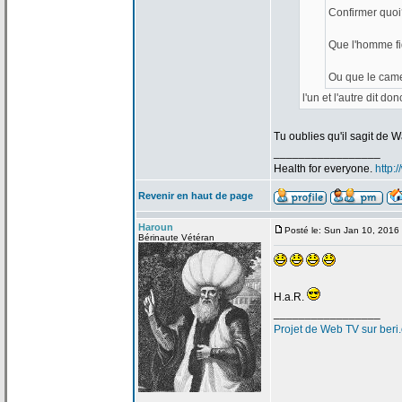
Confirmer quoi
Que l'homme fi
Ou que le came
l'un et l'autre dit don
Tu oublies qu'il sagit de
Wa
_________________
Health for everyone.
http:
Revenir en haut de page
Haroun
Posté le: Sun Jan 10, 2016
Bérinaute Vétéran
H.a
.R.
_________________
Projet de
Web TV sur beri