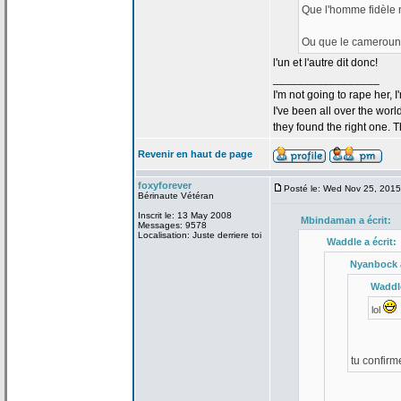
Que l'homme fidèle 
Ou que le camerouna
l'un et l'autre dit donc!
_________________
I'm not going to rape her, I
I've been all over the wor
they found the right one. 
Revenir en haut de page
foxyforever
Posté le: Wed Nov 25, 201
Bérinaute Vétéran
Inscrit le: 13 May 2008
Mbindaman a
écrit:
Messages: 9578
Localisation: Juste derriere toi
Waddle a
écrit:
Nyanbock 
Waddl
lol
tu confirm