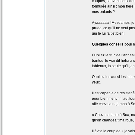
couples, souvent ceux des
formulée ainsi : mon frèr
mes enfants ?
Ayaaaaaa ! Mesdames, je vou
prude, ce qu’il ne veut pas
qui le lui fait et bien!
Quelques conseils pour l
Oubliez le truc de
l’anneau
bantou, le vrai dit hoha à 
tableaux, la
seule qu’il jon
Oubliez les aussi les inte
yeux.
Il est capable de
résister à
pour bien mentir il faut t
allé chez sa ndjomba à So
« Chez ma tante à Soa, ma
qu’on changeait ma roue, 
Il évite le coup de
« je vais