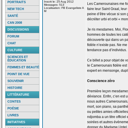
Inscrit le: 25 Aug 2012
PORTRAITS
Les Camerounaises me font 
Messages: 513
Localisation: FB Evangeliste A
faire leur Saint Graal, leu
NEW TECH
M
peine d’être vécue si son g
SANTÉ
décréter urbi et orbi « mon
CAN 2008
Je ris mesdames. Moi, Flo
DISCUSSIONS
hommes de
toutes les caté
FORUM
découverte qui dans un pa
CHAT
fidèle n’existe pas. Ne me 
tendance pas d’individus.
CULTURE
SCIENCES ET
Ce billet a
pour objet de
vo
ÉDUCATION
le Camerounais fidèle est 
FEMMES ET BEAUTÉ
expert en mensonge, duplic
POINT DE VUE
Conscience zéro
SOUVENIR
HISTOIRE
Première leçon mesdames 
LITTÉRATURE
déviance. Enfin, c’en est u
nous autres Camerounais,
CONTES
mort, son piano, sa pant
POÉSIE
ou petites amies officielle
LIVRES
ndjomba a
un titre officie
soirées et autres évènemen
INITIATIVES
donner du Madame Untel h