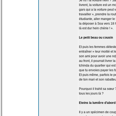
Je ris ! la
voiture hein ? 
livrent, la
voiture est un m
gars qui a
la
voiture peut v
travailler », prendre la
rout
étudiante, aller manger l
la
déposer à Soa vers 18 he
là est dur hein chérie ! ».
Le petit beau ou cousin
Et puis les femmes détest
entraîner » leur moitié et 
son ami pour avoir une ndjo
au front, il pourrait livrer la
tchinda du quartier qui est
que tu envoies payer les fa
Et puis même, parfois le pet
de
ton mari et son rabatteu
Pourquoi il trahit sa sœur 
tous les jours là ?
Eteins la
lumière d’abord 
Il y a
un spécimen de
coupl