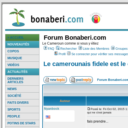
Forum Bonaberi.com
> ACCUEIL
Le Cameroun comme si vous y étiez
NOUVEAUTÉS
FAQ
Rechercher
Liste des Membres
Groupes d
COPOS
Profil
Se connecter pour vérifier ses messages
MUSIQUE
Le camerounais fidele est le
VIDÉOS
ACTUALITÉS
DERNIERS
Forum Bonaberi.co
ARTICLES
NEWS
SOCIÉTÉ
Auteur
FAITS DIVERS
Nyanbock
Posté le: Fri Oct 02, 2015 
SPORTS
qui ne s'est jamais
PEOPLE
fais prendre...
POTINS DE STARS