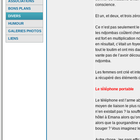
ASSOCIATIONS
conscience.
BONS PLANS
Et un, et deux, et trois zéro
DIVERS
HUMOUR
Ce n’est pas seulement le q
GALERIES PHOTOS
les ndjombas coûtent cher
est fort en multiplication
LIENS
en résultait, c’était un fo
tout le toutim et ont mis da
vante pas de
l’avoir découv
ndjomba.
Les femmes ont crié et int
a
récupéré des éléments 
Le téléphone portable
Le téléphone est l’arme ab
moyen de
liaison le plus 
n’en existait pas ? la
souff
hôtel à Emana alors qu’on
alors que la
gourgandine e
bouger ? Vous imaginez l
Autre chose : les gars effi