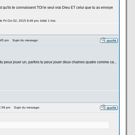
u'ils te connaissent TOI le seul vrai Dieu ET celui que tu as envoye
e Fri Oct 02, 2015 8:46 pm; édité 1 fois
4:45 pm
Sujet du message:
s tu peux jouer un, parfois tu peux jouer deux chaines quatre comme ca...
 4:59 pm
Sujet du message: