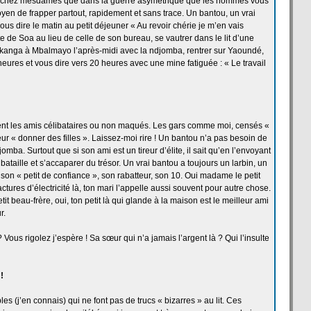
Sachez mesdames que dans la
guerre asymétrique que les hommes vous
oyen de
frapper partout, rapidement et sans trace. Un bantou, un vrai
ous dire le matin au petit déjeuner « Au revoir chérie je m’en vais
e de
Soa au lieu de
celle de
son bureau, se vautrer dans le lit d’une
e kanga à Mbalmayo l’après-midi avec la
ndjomba, rentrer sur Yaoundé,
ures et vous dire vers 20 heures avec une mine fatiguée : « Le travail
ent les amis célibataires ou non maqués. Les gars comme moi, censés «
leur « donner des filles ». Laissez-moi rire ! Un bantou n’a
pas besoin de
mba. Surtout que si son ami est un tireur d’élite, il sait qu’en l’envoyant
bataille et s’accaparer du trésor. Un vrai bantou a
toujours un larbin, un
 son « petit de
confiance », son rabatteur, son 10. Oui madame le petit
ctures d’électricité là, ton mari l’appelle aussi souvent pour autre chose.
it beau-frère, oui, ton petit là qui glande à la
maison est le meilleur ami
r.
? Vous rigolez j’espère ! Sa sœur qui n’a
jamais l’argent là ? Qui l’insulte
!
es (j’en connais) qui ne font pas de
trucs « bizarres » au lit. Ces