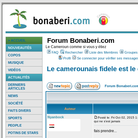
Forum Bonaberi.com
> ACCUEIL
Le Cameroun comme si vous y étiez
NOUVEAUTÉS
FAQ
Rechercher
Liste des Membres
Groupes d
COPOS
Profil
Se connecter pour vérifier ses messages
MUSIQUE
Le camerounais fidele est le
VIDÉOS
ACTUALITÉS
DERNIERS
Forum Bonaberi.co
ARTICLES
NEWS
SOCIÉTÉ
Auteur
FAITS DIVERS
Nyanbock
Posté le: Fri Oct 02, 2015 
SPORTS
qui ne s'est jamais
PEOPLE
fais prendre...
POTINS DE STARS