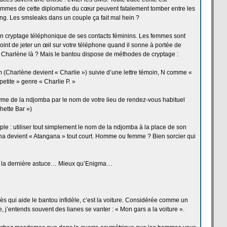
rammes de
cette diplomatie du cœur peuvent fatalement tomber entre les
ng. Les smsleaks dans un couple ça
fait mal hein ?
n cryptage téléphonique de
ses contacts féminins. Les femmes sont
oint de
jeter un œil sur votre téléphone quand il sonne à portée de
Charlène là ? Mais le bantou dispose de
méthodes de
cryptage :
 (Charlène devient « Charlie ») suivie d’une lettre témoin, N comme «
tite » genre « Charlie P. »
yme de
la
ndjomba par le nom de
votre lieu de
rendez-vous habituel
hette Bar »)
mple : utiliser tout simplement le nom de
la
ndjomba à la
place de
son
a devient « Atangana » tout court. Homme ou femme ? Bien sorcier qui
 la
dernière astuce… Mieux qu’Enigma…
 qui aide le bantou infidèle, c’est la
voiture. Considérée comme un
, j’entends souvent des lianes se vanter : « Mon gars a
la
voiture ».