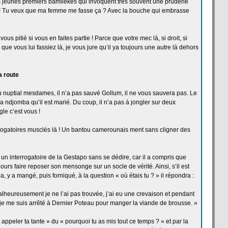
 jeunes premiers bamilékés qui invoquent très souvent une pruderie
e ! Tu veux que ma femme me fasse ça
? Avec la
bouche qui embrasse
s pitié si vous en faites partie ! Parce que votre mec là, si droit, si
 que vous lui fassiez là, je vous jure qu’il ya toujours une autre là dehors
a
route
 nuptial mesdames, il n’a
pas sauvé Gollum, il ne vous sauvera pas. Le
sa ndjomba qu’il est marié. Du coup, il n’a
pas à jongler sur deux
gle c’est vous !
rrogatoires musclés là ! Un bantou camerounais ment sans cligner des
 un interrogatoire de
la
Gestapo sans se dédire, car il a
compris que
oujours faire reposer son mensonge sur un socle de
vérité. Ainsi, s’il est
a, y a
mangé, puis forniqué, à la
question « où étais tu ? » il répondra :
lheureusement je ne l’ai pas trouvée, j’ai eu une crevaison et pendant
je me suis arrêté à Dernier Poteau pour manger la
viande de
brousse. »
 appeler ta tante » du « pourquoi tu as mis tout ce temps ? » et par la