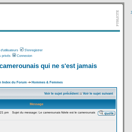
V
'utilisateurs
S'enregistrer
 privés
Connexion
 camerounais qui ne s'est jamais
m Index du Forum
->
Hommes & Femmes
Voir le sujet précédent
::
Voir le sujet suivant
Message
1:21 pm
Sujet du message: Le camerounais fidele est le camerounais