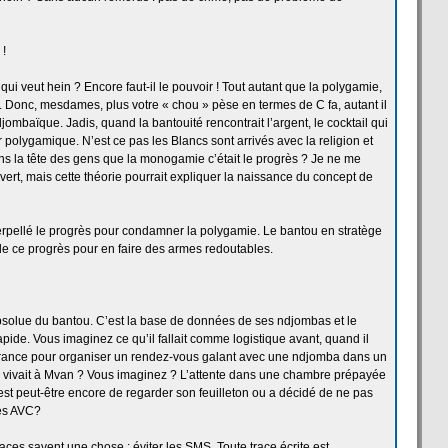
 !
ui veut hein ? Encore faut-il le pouvoir ! Tout autant que la
polygamie,
. Donc, mesdames, plus votre « chou » pèse en termes de
C fa, autant il
 ndjombaïque. Jadis, quand la
bantouité rencontrait l’argent, le cocktail qui
yer polygamique. N’est ce pas les Blancs sont arrivés avec la
religion et
ns la
tête des gens que la
monogamie c’était le progrès ? Je ne me
ert, mais cette théorie pourrait expliquer la
naissance du concept de
erpellé le progrès pour condamner la
polygamie. Le bantou en stratège
de
ce progrès pour en faire des armes redoutables.
solue du bantou. C’est la
base de
données de
ses ndjombas et le
rapide. Vous imaginez ce qu’il fallait comme logistique avant, quand il
rance pour organiser un rendez-vous galant avec une ndjomba dans un
 vivait à Mvan ? Vous imaginez ? L’attente dans une chambre prépayée
st peut-être encore de
regarder son feuilleton ou a
décidé de
ne pas
es AVC?
caces savent une chose : éviter les SMS. Toute trace écrite est