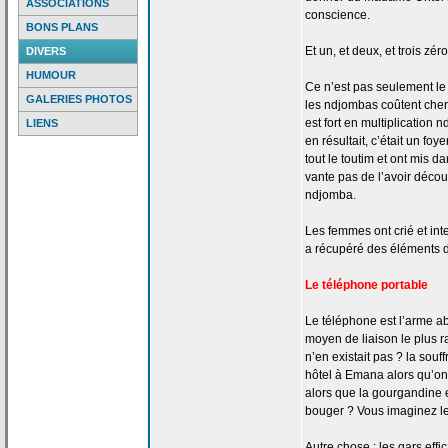
ASSOCIATIONS
conscience.
BONS PLANS
Et un, et deux, et trois zéro
DIVERS
HUMOUR
Ce n’est pas seulement le q
GALERIES PHOTOS
les ndjombas coûtent cher
est fort en multiplication
LIENS
en résultait, c’était un fo
tout le toutim et ont mis da
vante pas de
l’avoir découv
ndjomba.
Les femmes ont crié et int
a
récupéré des éléments 
Le téléphone portable
Le téléphone est l’arme ab
moyen de
liaison le plus 
n’en existait pas ? la
souff
hôtel à Emana alors qu’on
alors que la
gourgandine e
bouger ? Vous imaginez l
Autre chose : les gars effi