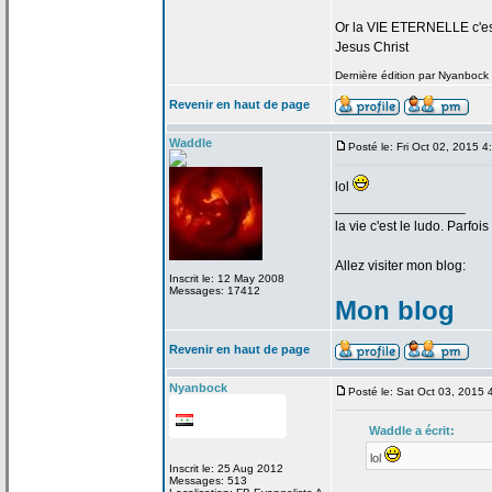
Or la
VIE ETERNELLE c'est q
Jesus Christ
Dernière édition par Nyanbock l
Revenir en haut de page
Waddle
Posté le: Fri Oct 02, 2015 
lol
_________________
la
vie c'est le ludo. Parfoi
Allez visiter mon blog:
Inscrit le: 12 May 2008
Messages: 17412
Mon blog
Revenir en haut de page
Nyanbock
Posté le: Sat Oct 03, 2015
Waddle a
écrit:
lol
Inscrit le: 25 Aug 2012
Messages: 513