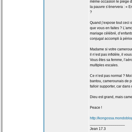
même occasion le piège 
la
pauvre s’énervera : « Enc
?
Quand j’expose tout ceci 
que vous en faites ? L’am
mariage célébré, d’enfants
conjugal accompli à périod
Madame si votre camerou
il n’est pas infidèle, il v
Vous êtes sa femme, l’a
ér
multiples escales.
Ce n’est pas normal ? Moi
bantou, camerounais de
p
falloir supporter, car dan
Dieu est grand, mais camer
Peace !
http://kongossa.mondoblog
_________________
Jean 17.3