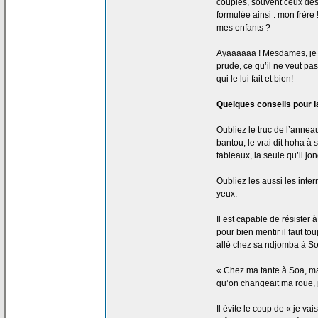
couples, souvent ceux des
formulée ainsi : mon frèr
mes enfants ?
Ayaaaaaa ! Mesdames, je vou
prude, ce qu’il ne veut pas
qui le lui fait et bien!
Quelques conseils pour l
Oubliez le truc de
l’anneau
bantou, le vrai dit hoha à 
tableaux, la
seule qu’il jon
Oubliez les aussi les inte
yeux.
Il est capable de
résister à
pour bien mentir il faut t
allé chez sa ndjomba à So
« Chez ma tante à Soa, ma
qu’on changeait ma roue, 
Il évite le coup de
« je vais