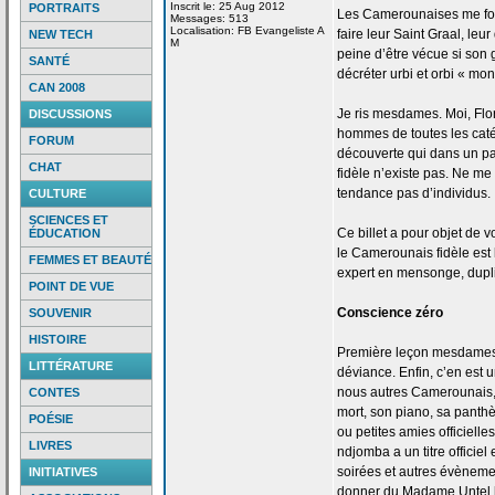
Inscrit le: 25 Aug 2012
PORTRAITS
Les Camerounaises me font 
Messages: 513
Localisation: FB Evangeliste A
faire leur Saint Graal, leu
NEW TECH
M
peine d’être vécue si son g
SANTÉ
décréter urbi et orbi « mon
CAN 2008
Je ris mesdames. Moi, Flo
DISCUSSIONS
hommes de
toutes les caté
FORUM
découverte qui dans un pa
CHAT
fidèle n’existe pas. Ne me 
tendance pas d’individus.
CULTURE
SCIENCES ET
Ce billet a
pour objet de
vo
ÉDUCATION
le Camerounais fidèle est 
FEMMES ET BEAUTÉ
expert en mensonge, duplic
POINT DE VUE
Conscience zéro
SOUVENIR
HISTOIRE
Première leçon mesdames 
LITTÉRATURE
déviance. Enfin, c’en est u
nous autres Camerounais,
CONTES
mort, son piano, sa pant
POÉSIE
ou petites amies officielle
LIVRES
ndjomba a
un titre officie
soirées et autres évènemen
INITIATIVES
donner du Madame Untel h