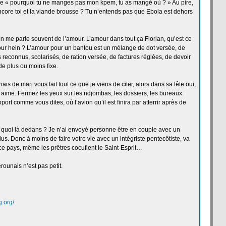
de
« pourquoi tu ne manges pas mon kpem, tu as mangé où ? » Au pire,
ore toi et la
viande brousse ? Tu n’entends pas que Ebola est dehors
on me parle souvent de
l’amour. L’amour dans tout ça
Florian, qu’est ce
our hein ? L’amour pour un bantou est un mélange de
dot versée, de
 reconnus, scolarisés, de
ration versée, de
factures réglées, de
devoir
e plus ou moins fixe.
nais de
mari vous fait tout ce que je viens de
citer, alors dans sa tête oui,
ous aime. Fermez les yeux sur les ndjombas, les dossiers, les bureaux.
oport comme vous dites, où l’avion qu’il est finira par atterrir après de
 quoi là dedans ? Je n’ai envoyé personne être en couple avec un
lus. Donc à moins de
faire votre vie avec un intégriste pentecôtiste, va
s ce pays, même les prêtres cocufient le Saint-Esprit…
ounais n’est pas petit.
.org/