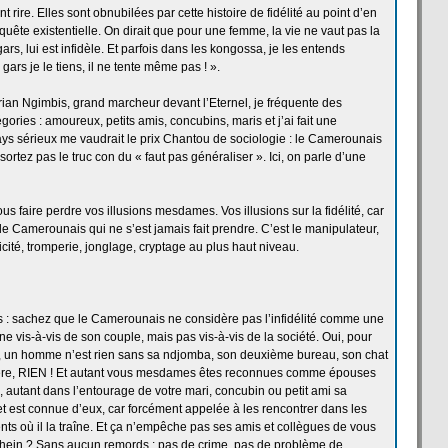
rire. Elles sont obnubilées par cette histoire de
fidélité au point d’en
r quête existentielle. On dirait que pour une femme, la
vie ne vaut pas la
ars, lui est infidèle. Et parfois dans les kongossa, je les entends
 gars je le tiens, il ne tente même pas ! ».
rian Ngimbis, grand marcheur devant l’Eternel, je fréquente des
gories : amoureux, petits amis, concubins, maris et j’ai fait une
ys sérieux me vaudrait le prix Chantou de
sociologie : le Camerounais
sortez pas le truc con du « faut pas généraliser ». Ici, on parle d’une
us faire perdre vos illusions mesdames. Vos illusions sur la
fidélité, car
le Camerounais qui ne s’est jamais fait prendre. C’est le manipulateur,
ité, tromperie, jonglage, cryptage au plus haut niveau.
: sachez que le Camerounais ne considère pas l’infidélité comme une
ne vis-à-vis de
son couple, mais pas vis-à-vis de
la
société. Oui, pour
 un homme n’est rien sans sa ndjomba, son deuxième bureau, son chat
hère, RIEN ! Et autant vous mesdames êtes reconnues comme épouses
s, autant dans l’entourage de
votre mari, concubin ou petit ami sa
l et est connue d’eux, car forcément appelée à les rencontrer dans les
ts où il la
traîne. Et ça
n’empêche pas ses amis et collègues de
vous
ein ? Sans aucun remords : pas de
crime, pas de
problème de