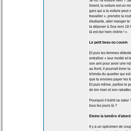
Je ris ! la
voiture hein ? 
livrent, la
voiture est un m
gars qui a
la
voiture peut v
travailler », prendre la
rout
étudiante, aller manger l
la
déposer à Soa vers 18 he
là est dur hein chérie ! ».
Le petit beau ou cousin
Et puis les femmes détest
entraîner » leur moitié et 
son ami pour avoir une ndjo
au front, il pourrait livrer la
tchinda du quartier qui est
que tu envoies payer les fa
Et puis même, parfois le pet
de
ton mari et son rabatteu
Pourquoi il trahit sa sœur 
tous les jours là ?
Eteins la
lumière d’abord 
Il y a
un spécimen de
coupl