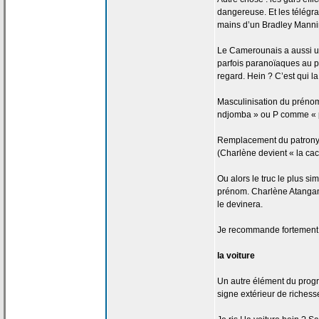
dangereuse. Et les télég
mains d’un Bradley Manni
Le Camerounais a
aussi u
parfois paranoïaques au p
regard. Hein ? C’est qui la
Masculinisation du prénom
ndjomba » ou P comme « pe
Remplacement du patron
(Charlène devient « la
cac
Ou alors le truc le plus si
prénom. Charlène Atangan
le devinera.
Je recommande fortement
la
voiture
Un autre élément du progrès
signe extérieur de
richesse