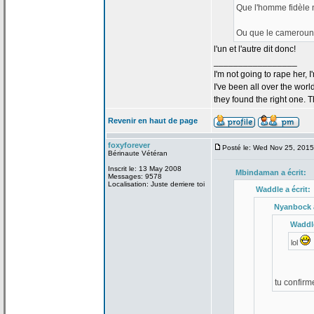
Que l'homme fidèle 
Ou que le camerouna
l'un et l'autre dit donc!
_________________
I'm not going to rape her, I
I've been all over the wor
they found the right one. 
Revenir en haut de page
foxyforever
Posté le: Wed Nov 25, 201
Bérinaute Vétéran
Inscrit le: 13 May 2008
Mbindaman a
écrit:
Messages: 9578
Localisation: Juste derriere toi
Waddle a
écrit:
Nyanbock 
Waddl
lol
tu confirm