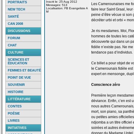
Inscrit le: 25 Aug 2012
PORTRAITS
Les Camerounaises me font 
Messages: 513
Localisation: FB Evangeliste A
faire leur Saint Graal, leu
NEW TECH
M
peine d’être vécue si son g
SANTÉ
décréter urbi et orbi « mon
CAN 2008
Je ris mesdames. Moi, Flo
DISCUSSIONS
hommes de
toutes les caté
FORUM
découverte qui dans un pa
CHAT
fidèle n’existe pas. Ne me 
tendance pas d’individus.
CULTURE
SCIENCES ET
Ce billet a
pour objet de
vo
ÉDUCATION
le Camerounais fidèle est 
FEMMES ET BEAUTÉ
expert en mensonge, duplic
POINT DE VUE
Conscience zéro
SOUVENIR
HISTOIRE
Première leçon mesdames 
LITTÉRATURE
déviance. Enfin, c’en est u
nous autres Camerounais,
CONTES
mort, son piano, sa pant
POÉSIE
ou petites amies officielle
LIVRES
ndjomba a
un titre officie
soirées et autres évènemen
INITIATIVES
donner du Madame Untel h