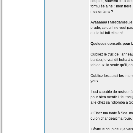
couples, souvent ceux des
formulée ainsi : mon frèr
mes enfants ?
Ayaaaaaa ! Mesdames, je vou
prude, ce qu’il ne veut pas
qui le lui fait et bien!
Quelques conseils pour l
Oubliez le truc de
l’anneau
bantou, le vrai dit hoha à 
tableaux, la
seule qu’il jon
Oubliez les aussi les inte
yeux.
Il est capable de
résister à
pour bien mentir il faut t
allé chez sa ndjomba à So
« Chez ma tante à Soa, ma
qu’on changeait ma roue, 
Il évite le coup de
« je vais