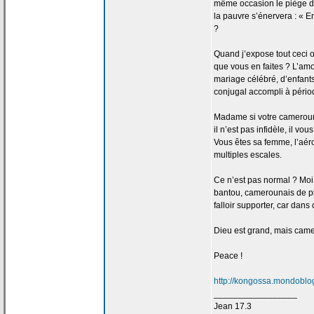
même occasion le piège 
la
pauvre s’énervera : « Enc
?
Quand j’expose tout ceci 
que vous en faites ? L’am
mariage célébré, d’enfants
conjugal accompli à périod
Madame si votre camerou
il n’est pas infidèle, il v
Vous êtes sa femme, l’a
ér
multiples escales.
Ce n’est pas normal ? Moi
bantou, camerounais de
p
falloir supporter, car dan
Dieu est grand, mais camer
Peace !
http://kongossa.mondoblog
_________________
Jean 17.3