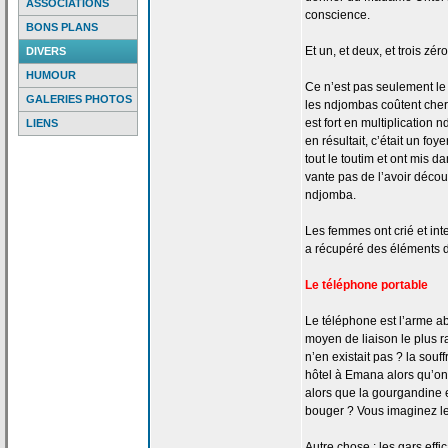
ASSOCIATIONS
conscience.
BONS PLANS
Et un, et deux, et trois zéro
DIVERS
HUMOUR
Ce n’est pas seulement le q
GALERIES PHOTOS
les ndjombas coûtent cher
est fort en multiplication
LIENS
en résultait, c’était un fo
tout le toutim et ont mis da
vante pas de
l’avoir découv
ndjomba.
Les femmes ont crié et int
a
récupéré des éléments 
Le téléphone portable
Le téléphone est l’arme ab
moyen de
liaison le plus 
n’en existait pas ? la
souff
hôtel à Emana alors qu’on
alors que la
gourgandine e
bouger ? Vous imaginez l
Autre chose : les gars effi