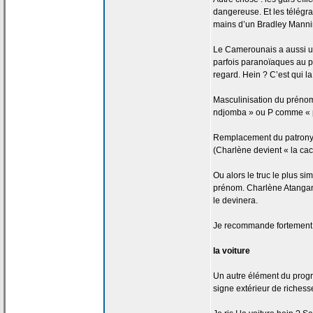
dangereuse. Et les télég
mains d’un Bradley Manni
Le Camerounais a
aussi u
parfois paranoïaques au p
regard. Hein ? C’est qui la
Masculinisation du prénom
ndjomba » ou P comme « pe
Remplacement du patron
(Charlène devient « la
cac
Ou alors le truc le plus si
prénom. Charlène Atangan
le devinera.
Je recommande fortement
la
voiture
Un autre élément du progrès
signe extérieur de
richesse