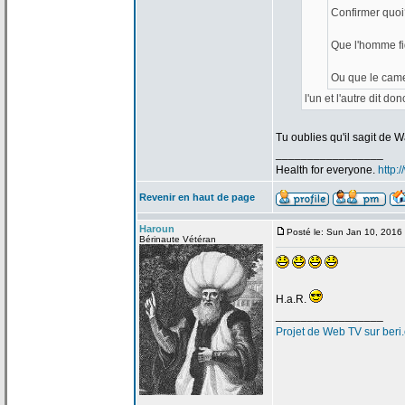
Confirmer quoi
Que l'homme fi
Ou que le came
l'un et l'autre dit don
Tu oublies qu'il sagit de
Wa
_________________
Health for everyone.
http:
Revenir en haut de page
Haroun
Posté le: Sun Jan 10, 2016
Bérinaute Vétéran
H.a
.R.
_________________
Projet de
Web TV sur beri