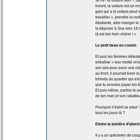
Je ris ! la
voiture hein ? 
livrent, la
voiture est un m
gars qui a
la
voiture peut v
travailler », prendre la
rout
étudiante, aller manger l
la
déposer à Soa vers 18 he
là est dur hein chérie ! ».
Le petit beau ou cousin
Et puis les femmes détest
entraîner » leur moitié et 
son ami pour avoir une ndjo
au front, il pourrait livrer la
tchinda du quartier qui est
que tu envoies payer les fa
Et puis même, parfois le pet
de
ton mari et son rabatteu
Pourquoi il trahit sa sœur 
tous les jours là ?
Eteins la
lumière d’abord 
Il y a
un spécimen de
coupl