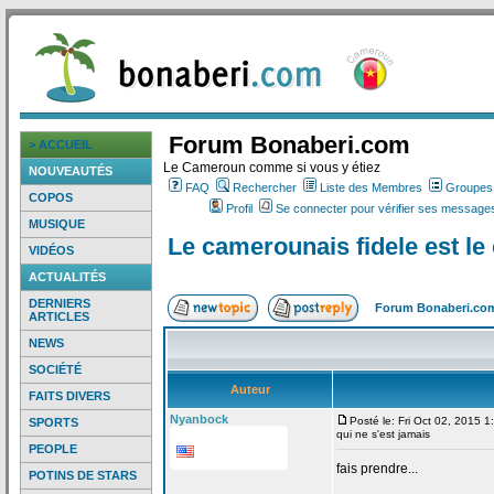
Forum Bonaberi.com
> ACCUEIL
Le Cameroun comme si vous y étiez
NOUVEAUTÉS
FAQ
Rechercher
Liste des Membres
Groupes d
COPOS
Profil
Se connecter pour vérifier ses messages
MUSIQUE
Le camerounais fidele est le
VIDÉOS
ACTUALITÉS
DERNIERS
Forum Bonaberi.co
ARTICLES
NEWS
SOCIÉTÉ
Auteur
FAITS DIVERS
Nyanbock
Posté le: Fri Oct 02, 2015 
SPORTS
qui ne s'est jamais
PEOPLE
fais prendre...
POTINS DE STARS