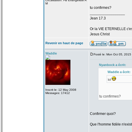
Localisation: FB Evangeliste A
M
tu confirmes?
_________________
Jean 17.3
Or la
VIE ETERNELLE c'est q
Jesus Christ
Revenir en haut de page
Waddle
Posté le: Mon Oct 05, 2015
Nyanbock a
écrit:
Waddle a
écrit:
lol
Inscrit le: 12 May 2008
Messages: 17412
tu confirmes?
Confirmer quoi?
Que l'homme fidèle n'exis