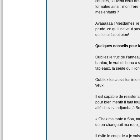
couples, souvent ceux des
formulée ainsi : mon frèr
mes enfants ?
Ayaaaaaa ! Mesdames, je vou
prude, ce qu’il ne veut pas
qui le lui fait et bien!
Quelques conseils pour l
Oubliez le truc de
l’anneau
bantou, le vrai dit hoha à 
tableaux, la
seule qu’il jon
Oubliez les aussi les inte
yeux.
Il est capable de
résister à
pour bien mentir il faut t
allé chez sa ndjomba à So
« Chez ma tante à Soa, ma
qu’on changeait ma roue, 
Il évite le coup de
« je vais