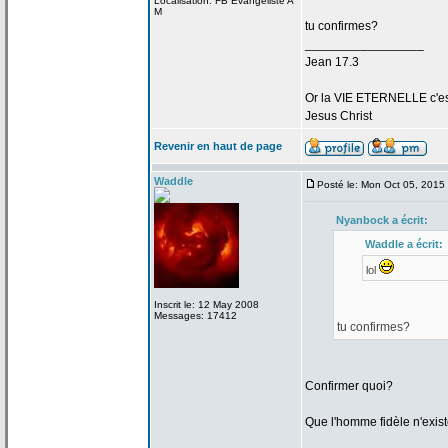
Localisation: FB Evangeliste A
M
tu confirmes?
_________________
Jean 17.3
Or la
VIE ETERNELLE c'est q
Jesus Christ
Revenir en haut de page
Waddle
Posté le: Mon Oct 05, 2015
Nyanbock a
écrit:
Waddle a
écrit:
lol
Inscrit le: 12 May 2008
Messages: 17412
tu confirmes?
Confirmer quoi?
Que l'homme fidèle n'exis