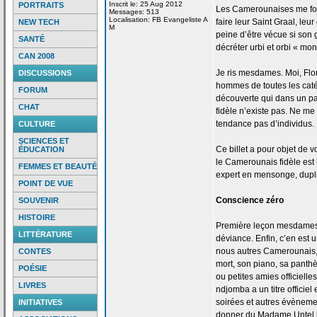
Inscrit le: 25 Aug 2012
PORTRAITS
Les Camerounaises me font 
Messages: 513
Localisation: FB Evangeliste A
faire leur Saint Graal, leu
NEW TECH
M
peine d’être vécue si son g
SANTÉ
décréter urbi et orbi « mon
CAN 2008
Je ris mesdames. Moi, Flo
DISCUSSIONS
hommes de
toutes les caté
FORUM
découverte qui dans un pa
CHAT
fidèle n’existe pas. Ne me 
tendance pas d’individus.
CULTURE
SCIENCES ET
Ce billet a
pour objet de
vo
ÉDUCATION
le Camerounais fidèle est 
FEMMES ET BEAUTÉ
expert en mensonge, duplic
POINT DE VUE
Conscience zéro
SOUVENIR
HISTOIRE
Première leçon mesdames 
LITTÉRATURE
déviance. Enfin, c’en est u
nous autres Camerounais,
CONTES
mort, son piano, sa pant
POÉSIE
ou petites amies officielle
LIVRES
ndjomba a
un titre officie
soirées et autres évènemen
INITIATIVES
donner du Madame Untel h