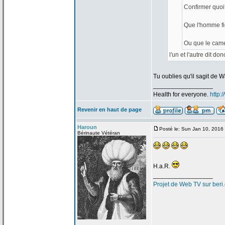
Confirmer quoi
Que l'homme fi
Ou que le came
l'un et l'autre dit don
Tu oublies qu'il sagit de
Wa
_________________
Health for everyone.
http:
Revenir en haut de page
Haroun
Posté le: Sun Jan 10, 2016
Bérinaute Vétéran
H.a
.R.
_________________
Projet de
Web TV sur beri