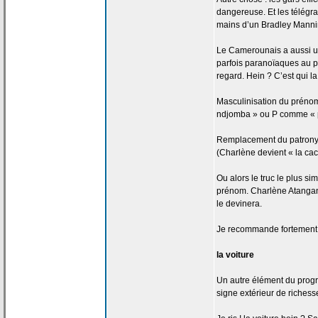
dangereuse. Et les télég
mains d’un Bradley Manni
Le Camerounais a
aussi u
parfois paranoïaques au p
regard. Hein ? C’est qui la
Masculinisation du prénom
ndjomba » ou P comme « pe
Remplacement du patron
(Charlène devient « la
cac
Ou alors le truc le plus si
prénom. Charlène Atangan
le devinera.
Je recommande fortement
la
voiture
Un autre élément du progrès
signe extérieur de
richesse