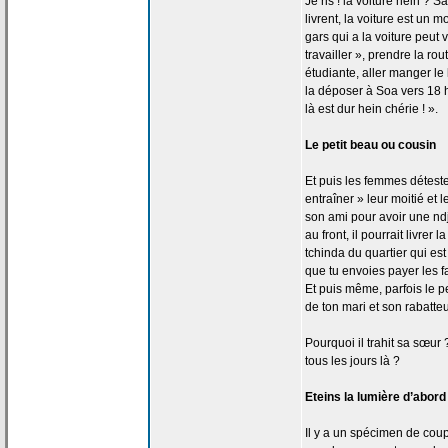
Je ris ! la
voiture hein ? 
livrent, la
voiture est un m
gars qui a
la
voiture peut v
travailler », prendre la
rout
étudiante, aller manger l
la
déposer à Soa vers 18 he
là est dur hein chérie ! ».
Le petit beau ou cousin
Et puis les femmes détest
entraîner » leur moitié et 
son ami pour avoir une ndjo
au front, il pourrait livrer la
tchinda du quartier qui est
que tu envoies payer les fa
Et puis même, parfois le pet
de
ton mari et son rabatteu
Pourquoi il trahit sa sœur 
tous les jours là ?
Eteins la
lumière d’abord 
Il y a
un spécimen de
coupl