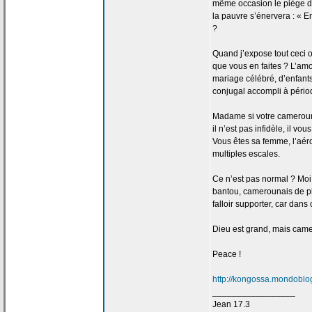
même occasion le piège 
la
pauvre s’énervera : « Enc
?
Quand j’expose tout ceci 
que vous en faites ? L’am
mariage célébré, d’enfants
conjugal accompli à périod
Madame si votre camerou
il n’est pas infidèle, il v
Vous êtes sa femme, l’a
ér
multiples escales.
Ce n’est pas normal ? Moi
bantou, camerounais de
p
falloir supporter, car dan
Dieu est grand, mais camer
Peace !
http://kongossa.mondoblog
_________________
Jean 17.3