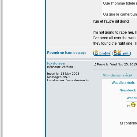
Que l'homme fidèle 
Ou que le camerouna
l'un et l'autre dit donc!
_________________
I'm not going to rape her, I
I've been all over the wor
they found the right one. 
Revenir en haut de page
foxyforever
Posté le: Wed Nov 25, 201
Bérinaute Vétéran
Inscrit le: 13 May 2008
Mbindaman a
écrit:
Messages: 9578
Localisation: Juste derriere toi
Waddle a
écrit:
Nyanbock 
Waddl
lol
tu confirm