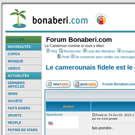
Forum Bonaberi.com
> ACCUEIL
Le Cameroun comme si vous y étiez
NOUVEAUTÉS
FAQ
Rechercher
Liste des Membres
Groupes d
COPOS
Profil
Se connecter pour vérifier ses messages
MUSIQUE
Le camerounais fidele est le
VIDÉOS
ACTUALITÉS
DERNIERS
Forum Bonaberi.co
ARTICLES
NEWS
SOCIÉTÉ
Auteur
FAITS DIVERS
Nyanbock
Posté le: Fri Oct 02, 2015 
SPORTS
qui ne s'est jamais
PEOPLE
fais prendre...
POTINS DE STARS