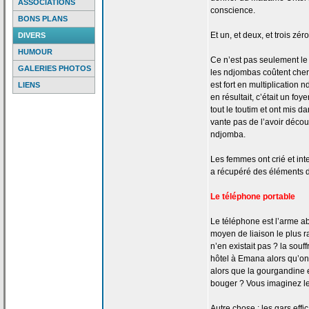
ASSOCIATIONS
conscience.
BONS PLANS
Et un, et deux, et trois zéro
DIVERS
HUMOUR
Ce n’est pas seulement le q
GALERIES PHOTOS
les ndjombas coûtent cher
est fort en multiplication
LIENS
en résultait, c’était un fo
tout le toutim et ont mis da
vante pas de
l’avoir découv
ndjomba.
Les femmes ont crié et int
a
récupéré des éléments 
Le téléphone portable
Le téléphone est l’arme ab
moyen de
liaison le plus 
n’en existait pas ? la
souff
hôtel à Emana alors qu’on
alors que la
gourgandine e
bouger ? Vous imaginez l
Autre chose : les gars effi