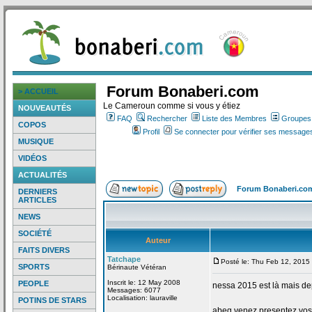
Forum Bonaberi.com
> ACCUEIL
Le Cameroun comme si vous y étiez
NOUVEAUTÉS
FAQ
Rechercher
Liste des Membres
Groupes d
COPOS
Profil
Se connecter pour vérifier ses messages
MUSIQUE
VIDÉOS
ACTUALITÉS
Forum Bonaberi.co
DERNIERS
ARTICLES
NEWS
SOCIÉTÉ
Auteur
FAITS DIVERS
Tatchape
Posté le: Thu Feb 12, 2015
SPORTS
Bérinaute Vétéran
Inscrit le: 12 May 2008
PEOPLE
nessa 2015 est là mais de
Messages: 6077
Localisation: lauraville
POTINS DE STARS
abeg venez presentez vos