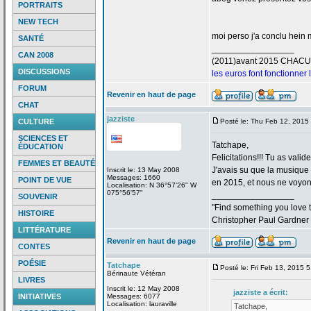
PORTRAITS
NEW TECH
moi perso j'a
conclu hein m
SANTÉ
_________________
CAN 2008
(2011)avant 2015 CHAC
DISCUSSIONS
les euros font fonctionner
FORUM
Revenir en haut de page
CHAT
jazziste
CULTURE
Posté le: Thu Feb 12, 2015
SCIENCES ET
Tatchape,
ÉDUCATION
Felicitations!!! Tu as valid
FEMMES ET BEAUTÉ
J'avais su que la
musique "
Inscrit le: 13 May 2008
Messages: 1660
POINT DE VUE
en 2015, et nous ne voyons
Localisation: N 36°57'26" W
075°56'57"
_________________
SOUVENIR
"Find something you love to
HISTOIRE
Christopher Paul Gardner
LITTÉRATURE
Revenir en haut de page
CONTES
POÉSIE
Tatchape
Posté le: Fri Feb 13, 2015 
Bérinaute Vétéran
LIVRES
Inscrit le: 12 May 2008
jazziste a
écrit:
INITIATIVES
Messages: 6077
Localisation: lauraville
Tatchape,