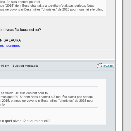
alide. Je suis content pour toi.
ue "2015" dont Bess chantait a
à tue-tête n'etait pas serieux. Nous
s ne voyons ni Bess, ni les "choristes" de
2015 pour nous faire le bilan.
l niveau?la
laura est où?
UN SA LAURA
 les neurones
6:40 pm
Sujet du message:
u as valide. Je suis content pour toi.
musique "2015" dont Bess chantait a
à tue-tête n'etait pas serieux.
015, et nous ne voyons ni Bess, ni les "choristes" de
2015 pour
. lol
t a
quel niveau?la
laura est où?