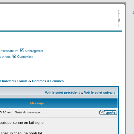
V
'utilisateurs
S'enregistrer
 privés
Connexion
m Index du Forum
->
Hommes & Femmes
Voir le sujet précédent
::
Voir le sujet suivant
Message
 5:16 am
Sujet du message:
puis personne en fait signe
 chacun chacune oooh,lol