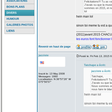
ASSOCIATIONS
Felicitations!!! Tu as v
J'avais su que la
musiq
BONS PLANS
sommes en 2015, et nou
lol
DIVERS
hein man lol
HUMOUR
GALERIES PHOTOS
sinon toi meme tu est a
que
_________________
LIENS
(2011)avant 2015 CHAC
les euros font fonctionner
Revenir en haut de page
jazziste
Posté le: Fri Feb 13, 2015 
Tatchape a
écrit:
jazziste a
écrit:
Inscrit le: 13 May 2008
Tatchape,
Messages: 1660
Localisation: N 36°57'26" W
Felicitations!!! T
075°56'57"
J'avais su que la
Nous sommes en 2
nous faire le bilan
hein man lol
sinon toi meme tu es