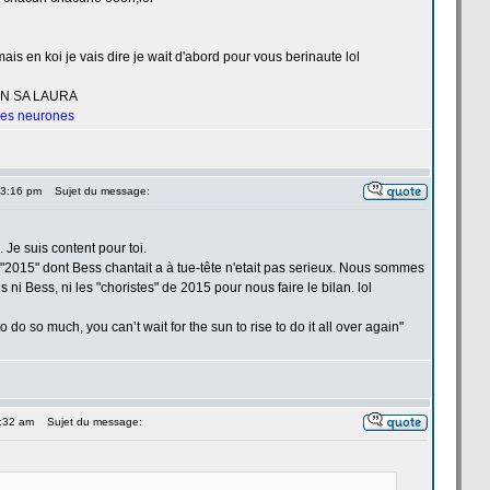
ais en koi je vais dire je wait d'abord pour vous berinaute lol
UN SA LAURA
 les neurones
 3:16 pm
Sujet du message:
e. Je suis content pour toi.
2015" dont Bess chantait a
à tue-tête n'etait pas serieux. Nous sommes
 ni Bess, ni les "choristes" de
2015 pour nous faire le bilan. lol
 do so much, you can’t wait for the sun to rise to do it all over again"
5:32 am
Sujet du message: