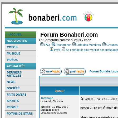
Forum Bonaberi.com
> ACCUEIL
Le Cameroun comme si vous y étiez
NOUVEAUTÉS
FAQ
Rechercher
Liste des Membres
Groupes d
COPOS
Profil
Se connecter pour vérifier ses messages
MUSIQUE
VIDÉOS
ACTUALITÉS
Forum Bonaberi.co
DERNIERS
ARTICLES
NEWS
SOCIÉTÉ
Auteur
FAITS DIVERS
Tatchape
Posté le: Thu Feb 12, 2015
SPORTS
Bérinaute Vétéran
Inscrit le: 12 May 2008
PEOPLE
nessa 2015 est là mais de
Messages: 6077
Localisation: lauraville
POTINS DE STARS
abeg venez presentez vos