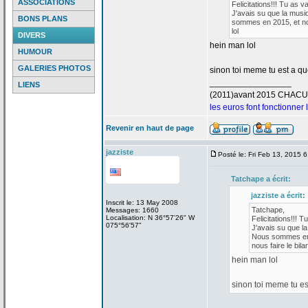
ASSOCIATIONS
Felicitations!!! Tu as v
J'avais su que la
musiq
BONS PLANS
sommes en 2015, et nou
lol
DIVERS
hein man lol
HUMOUR
GALERIES PHOTOS
sinon toi meme tu est a
que
_________________
LIENS
(2011)avant 2015 CHAC
les euros font fonctionner
Revenir en haut de page
jazziste
Posté le: Fri Feb 13, 2015 
Tatchape a
écrit:
jazziste a
écrit:
Inscrit le: 13 May 2008
Tatchape,
Messages: 1660
Localisation: N 36°57'26" W
Felicitations!!! T
075°56'57"
J'avais su que la
Nous sommes en 2
nous faire le bilan
hein man lol
sinon toi meme tu es