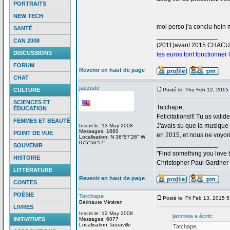
PORTRAITS
NEW TECH
moi perso j'a
conclu hein m
SANTÉ
_________________
CAN 2008
(2011)avant 2015 CHAC
DISCUSSIONS
les euros font fonctionner
FORUM
Revenir en haut de page
CHAT
jazziste
CULTURE
Posté le: Thu Feb 12, 2015
SCIENCES ET
Tatchape,
ÉDUCATION
Felicitations!!! Tu as valid
FEMMES ET BEAUTÉ
J'avais su que la
musique "
Inscrit le: 13 May 2008
Messages: 1660
POINT DE VUE
en 2015, et nous ne voyons
Localisation: N 36°57'26" W
075°56'57"
_________________
SOUVENIR
"Find something you love to
HISTOIRE
Christopher Paul Gardner
LITTÉRATURE
Revenir en haut de page
CONTES
POÉSIE
Tatchape
Posté le: Fri Feb 13, 2015 
Bérinaute Vétéran
LIVRES
Inscrit le: 12 May 2008
jazziste a
écrit:
INITIATIVES
Messages: 6077
Localisation: lauraville
Tatchape,