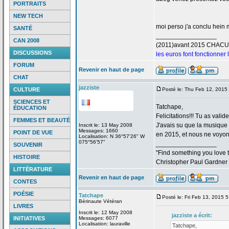
PORTRAITS
NEW TECH
moi perso j'a
conclu hein m
SANTÉ
_________________
CAN 2008
(2011)avant 2015 CHAC
DISCUSSIONS
les euros font fonctionner
FORUM
Revenir en haut de page
CHAT
jazziste
CULTURE
Posté le: Thu Feb 12, 2015
SCIENCES ET
Tatchape,
ÉDUCATION
Felicitations!!! Tu as valid
FEMMES ET BEAUTÉ
J'avais su que la
musique "
Inscrit le: 13 May 2008
Messages: 1660
POINT DE VUE
en 2015, et nous ne voyons
Localisation: N 36°57'26" W
075°56'57"
_________________
SOUVENIR
"Find something you love to
HISTOIRE
Christopher Paul Gardner
LITTÉRATURE
Revenir en haut de page
CONTES
POÉSIE
Tatchape
Posté le: Fri Feb 13, 2015 
Bérinaute Vétéran
LIVRES
Inscrit le: 12 May 2008
jazziste a
écrit:
INITIATIVES
Messages: 6077
Localisation: lauraville
Tatchape,