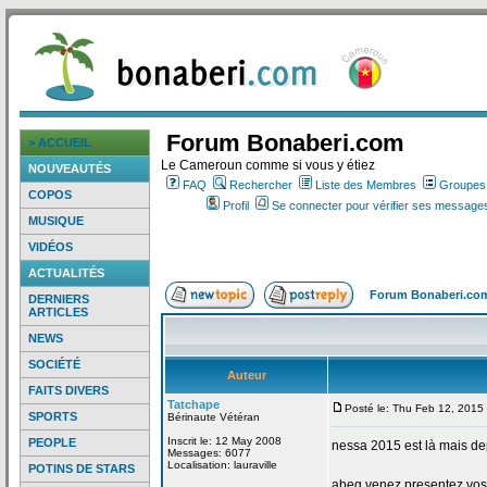
Forum Bonaberi.com
> ACCUEIL
Le Cameroun comme si vous y étiez
NOUVEAUTÉS
FAQ
Rechercher
Liste des Membres
Groupes d
COPOS
Profil
Se connecter pour vérifier ses messages
MUSIQUE
VIDÉOS
ACTUALITÉS
Forum Bonaberi.co
DERNIERS
ARTICLES
NEWS
SOCIÉTÉ
Auteur
FAITS DIVERS
Tatchape
Posté le: Thu Feb 12, 2015
SPORTS
Bérinaute Vétéran
Inscrit le: 12 May 2008
PEOPLE
nessa 2015 est là mais de
Messages: 6077
Localisation: lauraville
POTINS DE STARS
abeg venez presentez vos