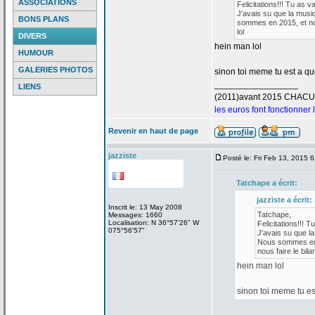
ASSOCIATIONS
Felicitations!!! Tu as v
J'avais su que la
musiq
BONS PLANS
sommes en 2015, et nou
lol
DIVERS
hein man lol
HUMOUR
GALERIES PHOTOS
sinon toi meme tu est a
que
_________________
LIENS
(2011)avant 2015 CHAC
les euros font fonctionner
Revenir en haut de page
jazziste
Posté le: Fri Feb 13, 2015 
Tatchape a
écrit:
jazziste a
écrit:
Inscrit le: 13 May 2008
Tatchape,
Messages: 1660
Localisation: N 36°57'26" W
Felicitations!!! T
075°56'57"
J'avais su que la
Nous sommes en 2
nous faire le bilan
hein man lol
sinon toi meme tu es