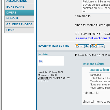
ASSOCIATIONS
Felicitations!!! Tu as v
J'avais su que la
musiq
BONS PLANS
sommes en 2015, et nou
lol
DIVERS
hein man lol
HUMOUR
GALERIES PHOTOS
sinon toi meme tu est a
que
_________________
LIENS
(2011)avant 2015 CHAC
les euros font fonctionner
Revenir en haut de page
jazziste
Posté le: Fri Feb 13, 2015 
Tatchape a
écrit:
jazziste a
écrit:
Inscrit le: 13 May 2008
Tatchape,
Messages: 1660
Localisation: N 36°57'26" W
Felicitations!!! T
075°56'57"
J'avais su que la
Nous sommes en 2
nous faire le bilan
hein man lol
sinon toi meme tu es