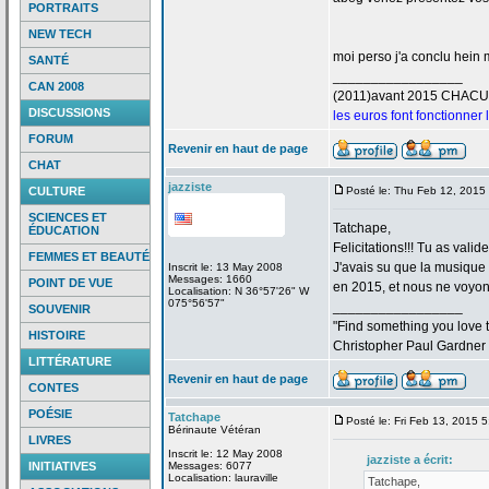
PORTRAITS
NEW TECH
moi perso j'a
conclu hein m
SANTÉ
_________________
CAN 2008
(2011)avant 2015 CHAC
DISCUSSIONS
les euros font fonctionner
FORUM
Revenir en haut de page
CHAT
jazziste
CULTURE
Posté le: Thu Feb 12, 2015
SCIENCES ET
Tatchape,
ÉDUCATION
Felicitations!!! Tu as valid
FEMMES ET BEAUTÉ
J'avais su que la
musique "
Inscrit le: 13 May 2008
Messages: 1660
POINT DE VUE
en 2015, et nous ne voyons
Localisation: N 36°57'26" W
075°56'57"
_________________
SOUVENIR
"Find something you love to
HISTOIRE
Christopher Paul Gardner
LITTÉRATURE
Revenir en haut de page
CONTES
POÉSIE
Tatchape
Posté le: Fri Feb 13, 2015 
Bérinaute Vétéran
LIVRES
Inscrit le: 12 May 2008
jazziste a
écrit:
INITIATIVES
Messages: 6077
Localisation: lauraville
Tatchape,