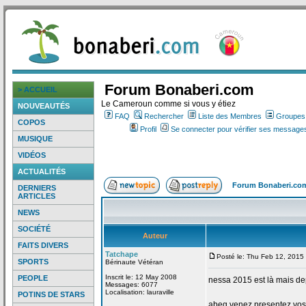
Forum Bonaberi.com
> ACCUEIL
Le Cameroun comme si vous y étiez
NOUVEAUTÉS
FAQ
Rechercher
Liste des Membres
Groupes d
COPOS
Profil
Se connecter pour vérifier ses messages
MUSIQUE
VIDÉOS
ACTUALITÉS
Forum Bonaberi.co
DERNIERS
ARTICLES
NEWS
SOCIÉTÉ
Auteur
FAITS DIVERS
Tatchape
Posté le: Thu Feb 12, 2015
SPORTS
Bérinaute Vétéran
Inscrit le: 12 May 2008
PEOPLE
nessa 2015 est là mais de
Messages: 6077
Localisation: lauraville
POTINS DE STARS
abeg venez presentez vos