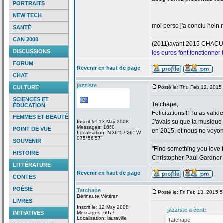
PORTRAITS
NEW TECH
moi perso j'a
conclu hein m
SANTÉ
_________________
CAN 2008
(2011)avant 2015 CHAC
DISCUSSIONS
les euros font fonctionner
FORUM
Revenir en haut de page
CHAT
jazziste
CULTURE
Posté le: Thu Feb 12, 2015
SCIENCES ET
Tatchape,
ÉDUCATION
Felicitations!!! Tu as valid
FEMMES ET BEAUTÉ
J'avais su que la
musique "
Inscrit le: 13 May 2008
Messages: 1660
POINT DE VUE
en 2015, et nous ne voyons
Localisation: N 36°57'26" W
075°56'57"
_________________
SOUVENIR
"Find something you love to
HISTOIRE
Christopher Paul Gardner
LITTÉRATURE
Revenir en haut de page
CONTES
POÉSIE
Tatchape
Posté le: Fri Feb 13, 2015 
Bérinaute Vétéran
LIVRES
Inscrit le: 12 May 2008
jazziste a
écrit:
INITIATIVES
Messages: 6077
Localisation: lauraville
Tatchape,