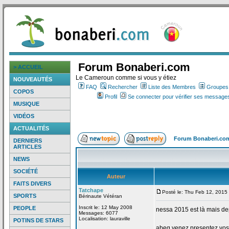
Forum Bonaberi.com
> ACCUEIL
Le Cameroun comme si vous y étiez
NOUVEAUTÉS
FAQ
Rechercher
Liste des Membres
Groupes d
COPOS
Profil
Se connecter pour vérifier ses messages
MUSIQUE
VIDÉOS
ACTUALITÉS
Forum Bonaberi.co
DERNIERS
ARTICLES
NEWS
SOCIÉTÉ
Auteur
FAITS DIVERS
Tatchape
Posté le: Thu Feb 12, 2015
SPORTS
Bérinaute Vétéran
Inscrit le: 12 May 2008
PEOPLE
nessa 2015 est là mais de
Messages: 6077
Localisation: lauraville
POTINS DE STARS
abeg venez presentez vos