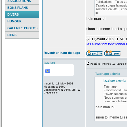
ASSOCIATIONS
Felicitations!!! Tu as v
J'avais su que la
musiq
BONS PLANS
sommes en 2015, et nou
lol
DIVERS
hein man lol
HUMOUR
GALERIES PHOTOS
sinon toi meme tu est a
que
_________________
LIENS
(2011)avant 2015 CHAC
les euros font fonctionner
Revenir en haut de page
jazziste
Posté le: Fri Feb 13, 2015 
Tatchape a
écrit:
jazziste a
écrit:
Inscrit le: 13 May 2008
Tatchape,
Messages: 1660
Localisation: N 36°57'26" W
Felicitations!!! T
075°56'57"
J'avais su que la
Nous sommes en 2
nous faire le bilan
hein man lol
sinon toi meme tu es