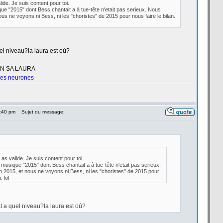
alide. Je suis content pour toi.
ue "2015" dont Bess chantait a
à tue-tête n'etait pas serieux. Nous
s ne voyons ni Bess, ni les "choristes" de
2015 pour nous faire le bilan.
l niveau?la
laura est où?
UN SA LAURA
 les neurones
6:40 pm
Sujet du message:
u as valide. Je suis content pour toi.
musique "2015" dont Bess chantait a
à tue-tête n'etait pas serieux.
015, et nous ne voyons ni Bess, ni les "choristes" de
2015 pour
. lol
t a
quel niveau?la
laura est où?