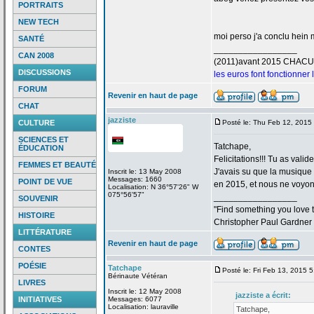
PORTRAITS
NEW TECH
moi perso j'a
conclu hein m
SANTÉ
_________________
CAN 2008
(2011)avant 2015 CHAC
DISCUSSIONS
les euros font fonctionner
FORUM
Revenir en haut de page
CHAT
jazziste
CULTURE
Posté le: Thu Feb 12, 2015
SCIENCES ET
Tatchape,
ÉDUCATION
Felicitations!!! Tu as valid
FEMMES ET BEAUTÉ
J'avais su que la
musique "
Inscrit le: 13 May 2008
Messages: 1660
POINT DE VUE
en 2015, et nous ne voyons
Localisation: N 36°57'26" W
075°56'57"
_________________
SOUVENIR
"Find something you love to
HISTOIRE
Christopher Paul Gardner
LITTÉRATURE
Revenir en haut de page
CONTES
POÉSIE
Tatchape
Posté le: Fri Feb 13, 2015 
Bérinaute Vétéran
LIVRES
Inscrit le: 12 May 2008
jazziste a
écrit:
INITIATIVES
Messages: 6077
Localisation: lauraville
Tatchape,