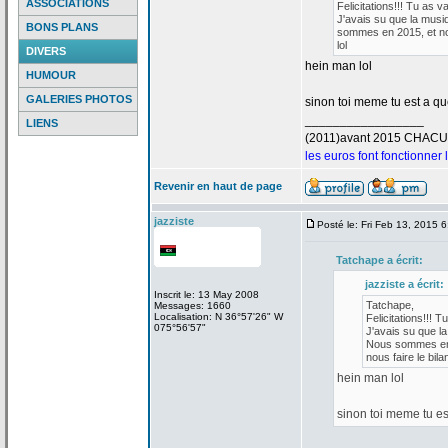
ASSOCIATIONS
Felicitations!!! Tu as v
J'avais su que la
musiq
BONS PLANS
sommes en 2015, et nou
lol
DIVERS
hein man lol
HUMOUR
GALERIES PHOTOS
sinon toi meme tu est a
que
_________________
LIENS
(2011)avant 2015 CHAC
les euros font fonctionner
Revenir en haut de page
jazziste
Posté le: Fri Feb 13, 2015 
Tatchape a
écrit:
jazziste a
écrit:
Inscrit le: 13 May 2008
Tatchape,
Messages: 1660
Localisation: N 36°57'26" W
Felicitations!!! T
075°56'57"
J'avais su que la
Nous sommes en 2
nous faire le bilan
hein man lol
sinon toi meme tu es