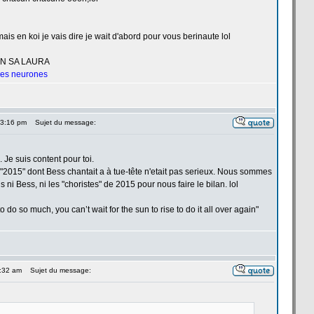
ais en koi je vais dire je wait d'abord pour vous berinaute lol
UN SA LAURA
 les neurones
 3:16 pm
Sujet du message:
e. Je suis content pour toi.
2015" dont Bess chantait a
à tue-tête n'etait pas serieux. Nous sommes
 ni Bess, ni les "choristes" de
2015 pour nous faire le bilan. lol
 do so much, you can’t wait for the sun to rise to do it all over again"
5:32 am
Sujet du message: