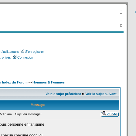
V
'utilisateurs
S'enregistrer
 privés
Connexion
m Index du Forum
->
Hommes & Femmes
Voir le sujet précédent
::
Voir le sujet suivant
Message
 5:16 am
Sujet du message:
puis personne en fait signe
 chacun chacune oooh,lol