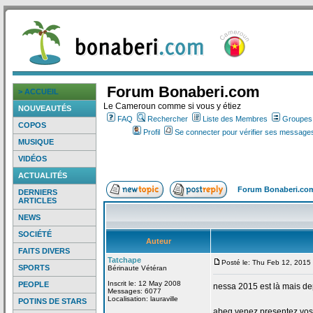
Forum Bonaberi.com
> ACCUEIL
Le Cameroun comme si vous y étiez
NOUVEAUTÉS
FAQ
Rechercher
Liste des Membres
Groupes d
COPOS
Profil
Se connecter pour vérifier ses messages
MUSIQUE
VIDÉOS
ACTUALITÉS
Forum Bonaberi.co
DERNIERS
ARTICLES
NEWS
SOCIÉTÉ
Auteur
FAITS DIVERS
Tatchape
Posté le: Thu Feb 12, 2015
SPORTS
Bérinaute Vétéran
Inscrit le: 12 May 2008
PEOPLE
nessa 2015 est là mais de
Messages: 6077
Localisation: lauraville
POTINS DE STARS
abeg venez presentez vos