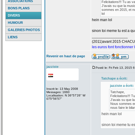
ASSOCIATIONS
Felicitations!!! Tu as v
J'avais su que la
musiq
BONS PLANS
sommes en 2015, et nou
lol
DIVERS
hein man lol
HUMOUR
GALERIES PHOTOS
sinon toi meme tu est a
que
_________________
LIENS
(2011)avant 2015 CHAC
les euros font fonctionner
Revenir en haut de page
jazziste
Posté le: Fri Feb 13, 2015 
Tatchape a
écrit:
jazziste a
écrit:
Inscrit le: 13 May 2008
Tatchape,
Messages: 1660
Localisation: N 36°57'26" W
Felicitations!!! T
075°56'57"
J'avais su que la
Nous sommes en 2
nous faire le bilan
hein man lol
sinon toi meme tu es