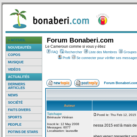
Forum Bonaberi.com
> ACCUEIL
Le Cameroun comme si vous y étiez
NOUVEAUTÉS
FAQ
Rechercher
Liste des Membres
Groupes d
COPOS
Profil
Se connecter pour vérifier ses messages
MUSIQUE
VIDÉOS
ACTUALITÉS
Forum Bonaberi.co
DERNIERS
ARTICLES
NEWS
SOCIÉTÉ
Auteur
FAITS DIVERS
Tatchape
Posté le: Thu Feb 12, 2015
SPORTS
Bérinaute Vétéran
Inscrit le: 12 May 2008
PEOPLE
nessa 2015 est là mais de
Messages: 6077
Localisation: lauraville
POTINS DE STARS
abeg venez presentez vos