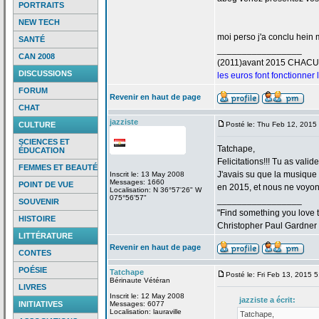
PORTRAITS
NEW TECH
moi perso j'a
conclu hein m
SANTÉ
_________________
CAN 2008
(2011)avant 2015 CHAC
DISCUSSIONS
les euros font fonctionner
FORUM
Revenir en haut de page
CHAT
jazziste
CULTURE
Posté le: Thu Feb 12, 2015
SCIENCES ET
Tatchape,
ÉDUCATION
Felicitations!!! Tu as valid
FEMMES ET BEAUTÉ
J'avais su que la
musique "
Inscrit le: 13 May 2008
Messages: 1660
POINT DE VUE
en 2015, et nous ne voyons
Localisation: N 36°57'26" W
075°56'57"
_________________
SOUVENIR
"Find something you love to
HISTOIRE
Christopher Paul Gardner
LITTÉRATURE
Revenir en haut de page
CONTES
POÉSIE
Tatchape
Posté le: Fri Feb 13, 2015 
Bérinaute Vétéran
LIVRES
Inscrit le: 12 May 2008
jazziste a
écrit:
INITIATIVES
Messages: 6077
Localisation: lauraville
Tatchape,