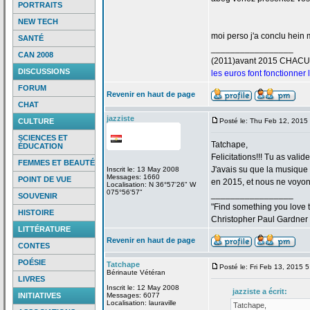
PORTRAITS
NEW TECH
moi perso j'a
conclu hein m
SANTÉ
_________________
CAN 2008
(2011)avant 2015 CHAC
DISCUSSIONS
les euros font fonctionner
FORUM
Revenir en haut de page
CHAT
jazziste
CULTURE
Posté le: Thu Feb 12, 2015
SCIENCES ET
Tatchape,
ÉDUCATION
Felicitations!!! Tu as valid
FEMMES ET BEAUTÉ
J'avais su que la
musique "
Inscrit le: 13 May 2008
Messages: 1660
POINT DE VUE
en 2015, et nous ne voyons
Localisation: N 36°57'26" W
075°56'57"
_________________
SOUVENIR
"Find something you love to
HISTOIRE
Christopher Paul Gardner
LITTÉRATURE
Revenir en haut de page
CONTES
POÉSIE
Tatchape
Posté le: Fri Feb 13, 2015 
Bérinaute Vétéran
LIVRES
Inscrit le: 12 May 2008
jazziste a
écrit:
INITIATIVES
Messages: 6077
Localisation: lauraville
Tatchape,