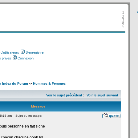
V
'utilisateurs
S'enregistrer
 privés
Connexion
m Index du Forum
->
Hommes & Femmes
Voir le sujet précédent
::
Voir le sujet suivant
Message
 5:16 am
Sujet du message:
puis personne en fait signe
 chacun chacune oooh,lol