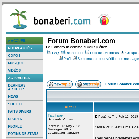
Forum Bonaberi.com
> ACCUEIL
Le Cameroun comme si vous y étiez
NOUVEAUTÉS
FAQ
Rechercher
Liste des Membres
Groupes d
COPOS
Profil
Se connecter pour vérifier ses messages
MUSIQUE
VIDÉOS
ACTUALITÉS
Forum Bonaberi.co
DERNIERS
ARTICLES
NEWS
SOCIÉTÉ
Auteur
FAITS DIVERS
Tatchape
Posté le: Thu Feb 12, 2015
SPORTS
Bérinaute Vétéran
Inscrit le: 12 May 2008
PEOPLE
nessa 2015 est là mais de
Messages: 6077
Localisation: lauraville
POTINS DE STARS
abeg venez presentez vos