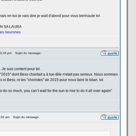
ais en koi je vais dire je wait d'abord pour vous berinaute lol
UN SA LAURA
 les neurones
 3:16 pm
Sujet du message:
e. Je suis content pour toi.
2015" dont Bess chantait a
à tue-tête n'etait pas serieux. Nous sommes
 ni Bess, ni les "choristes" de
2015 pour nous faire le bilan. lol
 do so much, you can’t wait for the sun to rise to do it all over again"
5:32 am
Sujet du message: