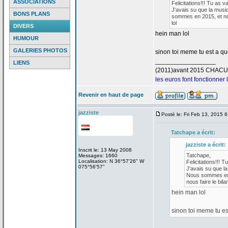
ASSOCIATIONS
Felicitations!!! Tu as v
J'avais su que la
musiq
BONS PLANS
sommes en 2015, et nou
lol
DIVERS
hein man lol
HUMOUR
GALERIES PHOTOS
sinon toi meme tu est a
que
_________________
LIENS
(2011)avant 2015 CHAC
les euros font fonctionner
Revenir en haut de page
jazziste
Posté le: Fri Feb 13, 2015 
Tatchape a
écrit:
jazziste a
écrit:
Inscrit le: 13 May 2008
Tatchape,
Messages: 1660
Localisation: N 36°57'26" W
Felicitations!!! T
075°56'57"
J'avais su que la
Nous sommes en 2
nous faire le bilan
hein man lol
sinon toi meme tu es