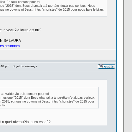
alide. Je suis content pour toi.
ue "2015" dont Bess chantait a
à tue-tête n'etait pas serieux. Nous
s ne voyons ni Bess, ni les "choristes" de
2015 pour nous faire le bilan.
l niveau?la
laura est où?
UN SA LAURA
 les neurones
6:40 pm
Sujet du message:
u as valide. Je suis content pour toi.
musique "2015" dont Bess chantait a
à tue-tête n'etait pas serieux.
015, et nous ne voyons ni Bess, ni les "choristes" de
2015 pour
. lol
t a
quel niveau?la
laura est où?