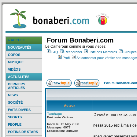
Forum Bonaberi.com
> ACCUEIL
Le Cameroun comme si vous y étiez
NOUVEAUTÉS
FAQ
Rechercher
Liste des Membres
Groupes d
COPOS
Profil
Se connecter pour vérifier ses messages
MUSIQUE
VIDÉOS
ACTUALITÉS
Forum Bonaberi.co
DERNIERS
ARTICLES
NEWS
SOCIÉTÉ
Auteur
FAITS DIVERS
Tatchape
Posté le: Thu Feb 12, 2015
SPORTS
Bérinaute Vétéran
Inscrit le: 12 May 2008
PEOPLE
nessa 2015 est là mais de
Messages: 6077
Localisation: lauraville
POTINS DE STARS
abeg venez presentez vos