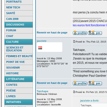
PORTRAITS
NEW TECH
moi perso j'a
conclu hein m
SANTÉ
_________________
CAN 2008
(2011)avant 2015 CHAC
DISCUSSIONS
les euros font fonctionner
FORUM
Revenir en haut de page
CHAT
jazziste
CULTURE
Posté le: Thu Feb 12, 2015
SCIENCES ET
Tatchape,
ÉDUCATION
Felicitations!!! Tu as valid
FEMMES ET BEAUTÉ
J'avais su que la
musique "
Inscrit le: 13 May 2008
Messages: 1660
POINT DE VUE
en 2015, et nous ne voyons
Localisation: N 36°57'26" W
075°56'57"
_________________
SOUVENIR
"Find something you love to
HISTOIRE
Christopher Paul Gardner
LITTÉRATURE
Revenir en haut de page
CONTES
POÉSIE
Tatchape
Posté le: Fri Feb 13, 2015 
Bérinaute Vétéran
LIVRES
Inscrit le: 12 May 2008
jazziste a
écrit:
INITIATIVES
Messages: 6077
Localisation: lauraville
Tatchape,