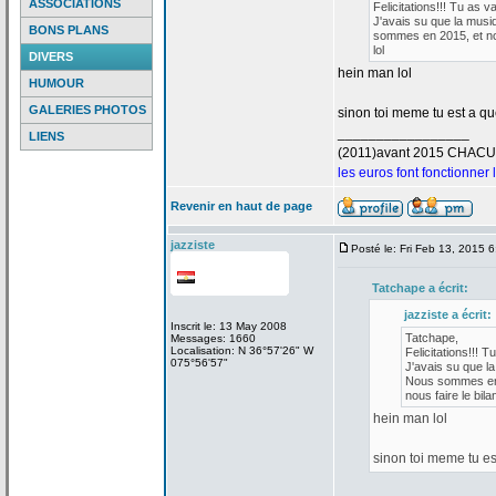
ASSOCIATIONS
Felicitations!!! Tu as v
J'avais su que la
musiq
BONS PLANS
sommes en 2015, et nou
lol
DIVERS
hein man lol
HUMOUR
GALERIES PHOTOS
sinon toi meme tu est a
que
_________________
LIENS
(2011)avant 2015 CHAC
les euros font fonctionner
Revenir en haut de page
jazziste
Posté le: Fri Feb 13, 2015 
Tatchape a
écrit:
jazziste a
écrit:
Inscrit le: 13 May 2008
Tatchape,
Messages: 1660
Localisation: N 36°57'26" W
Felicitations!!! T
075°56'57"
J'avais su que la
Nous sommes en 2
nous faire le bilan
hein man lol
sinon toi meme tu es