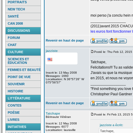
PORTRAITS
NEW TECH
moi perso j'a
conclu hein m
SANTÉ
_________________
CAN 2008
(2011)avant 2015 CHAC
DISCUSSIONS
les euros font fonctionner
FORUM
Revenir en haut de page
CHAT
jazziste
CULTURE
Posté le: Thu Feb 12, 2015
SCIENCES ET
Tatchape,
ÉDUCATION
Felicitations!!! Tu as valid
FEMMES ET BEAUTÉ
J'avais su que la
musique "
Inscrit le: 13 May 2008
Messages: 1660
POINT DE VUE
en 2015, et nous ne voyons
Localisation: N 36°57'26" W
075°56'57"
_________________
SOUVENIR
"Find something you love to
HISTOIRE
Christopher Paul Gardner
LITTÉRATURE
Revenir en haut de page
CONTES
POÉSIE
Tatchape
Posté le: Fri Feb 13, 2015 
Bérinaute Vétéran
LIVRES
Inscrit le: 12 May 2008
jazziste a
écrit:
INITIATIVES
Messages: 6077
Localisation: lauraville
Tatchape,