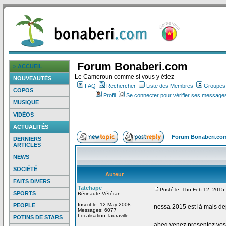
Forum Bonaberi.com
> ACCUEIL
Le Cameroun comme si vous y étiez
NOUVEAUTÉS
FAQ
Rechercher
Liste des Membres
Groupes d
COPOS
Profil
Se connecter pour vérifier ses messages
MUSIQUE
VIDÉOS
ACTUALITÉS
Forum Bonaberi.co
DERNIERS
ARTICLES
NEWS
SOCIÉTÉ
Auteur
FAITS DIVERS
Tatchape
Posté le: Thu Feb 12, 2015
SPORTS
Bérinaute Vétéran
Inscrit le: 12 May 2008
PEOPLE
nessa 2015 est là mais de
Messages: 6077
Localisation: lauraville
POTINS DE STARS
abeg venez presentez vos