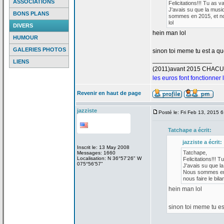
ASSOCIATIONS
Felicitations!!! Tu as v
J'avais su que la
musiq
BONS PLANS
sommes en 2015, et nou
lol
DIVERS
hein man lol
HUMOUR
GALERIES PHOTOS
sinon toi meme tu est a
que
_________________
LIENS
(2011)avant 2015 CHAC
les euros font fonctionner
Revenir en haut de page
jazziste
Posté le: Fri Feb 13, 2015 
Tatchape a
écrit:
jazziste a
écrit:
Inscrit le: 13 May 2008
Tatchape,
Messages: 1660
Localisation: N 36°57'26" W
Felicitations!!! T
075°56'57"
J'avais su que la
Nous sommes en 2
nous faire le bilan
hein man lol
sinon toi meme tu es