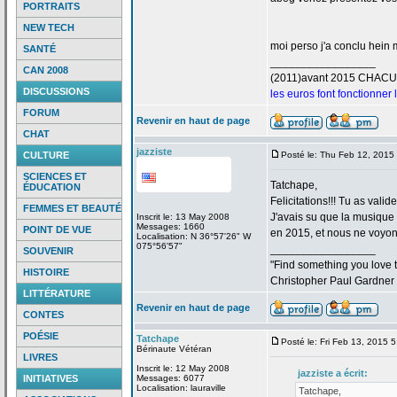
PORTRAITS
NEW TECH
moi perso j'a
conclu hein m
SANTÉ
_________________
CAN 2008
(2011)avant 2015 CHAC
DISCUSSIONS
les euros font fonctionner
FORUM
Revenir en haut de page
CHAT
jazziste
CULTURE
Posté le: Thu Feb 12, 2015
SCIENCES ET
Tatchape,
ÉDUCATION
Felicitations!!! Tu as valid
FEMMES ET BEAUTÉ
J'avais su que la
musique "
Inscrit le: 13 May 2008
Messages: 1660
POINT DE VUE
en 2015, et nous ne voyons
Localisation: N 36°57'26" W
075°56'57"
_________________
SOUVENIR
"Find something you love to
HISTOIRE
Christopher Paul Gardner
LITTÉRATURE
Revenir en haut de page
CONTES
POÉSIE
Tatchape
Posté le: Fri Feb 13, 2015 
Bérinaute Vétéran
LIVRES
Inscrit le: 12 May 2008
jazziste a
écrit:
INITIATIVES
Messages: 6077
Localisation: lauraville
Tatchape,