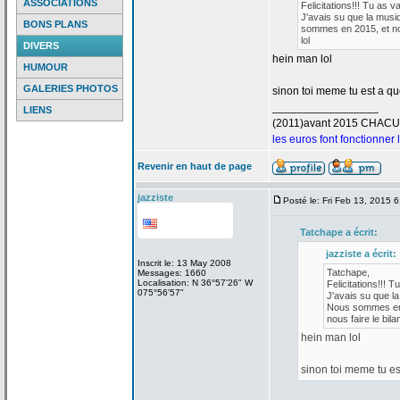
ASSOCIATIONS
Felicitations!!! Tu as v
J'avais su que la
musiq
BONS PLANS
sommes en 2015, et nou
lol
DIVERS
hein man lol
HUMOUR
GALERIES PHOTOS
sinon toi meme tu est a
que
_________________
LIENS
(2011)avant 2015 CHAC
les euros font fonctionner
Revenir en haut de page
jazziste
Posté le: Fri Feb 13, 2015 
Tatchape a
écrit:
jazziste a
écrit:
Inscrit le: 13 May 2008
Tatchape,
Messages: 1660
Localisation: N 36°57'26" W
Felicitations!!! T
075°56'57"
J'avais su que la
Nous sommes en 2
nous faire le bilan
hein man lol
sinon toi meme tu es