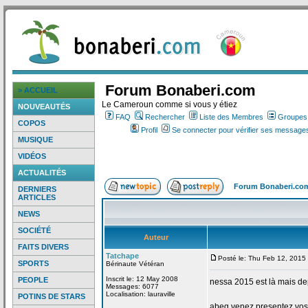
Forum Bonaberi.com
> ACCUEIL
Le Cameroun comme si vous y étiez
NOUVEAUTÉS
FAQ
Rechercher
Liste des Membres
Groupes d
COPOS
Profil
Se connecter pour vérifier ses messages
MUSIQUE
VIDÉOS
ACTUALITÉS
Forum Bonaberi.co
DERNIERS
ARTICLES
NEWS
SOCIÉTÉ
Auteur
FAITS DIVERS
Tatchape
Posté le: Thu Feb 12, 2015
SPORTS
Bérinaute Vétéran
Inscrit le: 12 May 2008
PEOPLE
nessa 2015 est là mais de
Messages: 6077
Localisation: lauraville
POTINS DE STARS
abeg venez presentez vos