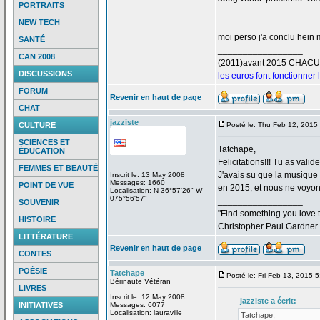
PORTRAITS
NEW TECH
moi perso j'a
conclu hein m
SANTÉ
_________________
CAN 2008
(2011)avant 2015 CHAC
DISCUSSIONS
les euros font fonctionner
FORUM
Revenir en haut de page
CHAT
jazziste
CULTURE
Posté le: Thu Feb 12, 2015
SCIENCES ET
Tatchape,
ÉDUCATION
Felicitations!!! Tu as valid
FEMMES ET BEAUTÉ
J'avais su que la
musique "
Inscrit le: 13 May 2008
Messages: 1660
POINT DE VUE
en 2015, et nous ne voyons
Localisation: N 36°57'26" W
075°56'57"
_________________
SOUVENIR
"Find something you love to
HISTOIRE
Christopher Paul Gardner
LITTÉRATURE
Revenir en haut de page
CONTES
POÉSIE
Tatchape
Posté le: Fri Feb 13, 2015 
Bérinaute Vétéran
LIVRES
Inscrit le: 12 May 2008
jazziste a
écrit:
INITIATIVES
Messages: 6077
Localisation: lauraville
Tatchape,