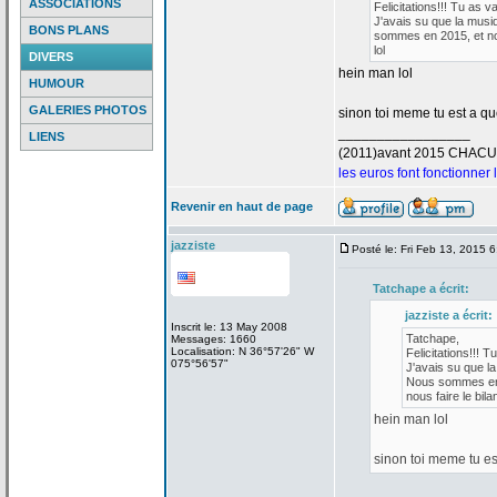
ASSOCIATIONS
Felicitations!!! Tu as v
J'avais su que la
musiq
BONS PLANS
sommes en 2015, et nou
lol
DIVERS
hein man lol
HUMOUR
GALERIES PHOTOS
sinon toi meme tu est a
que
_________________
LIENS
(2011)avant 2015 CHAC
les euros font fonctionner
Revenir en haut de page
jazziste
Posté le: Fri Feb 13, 2015 
Tatchape a
écrit:
jazziste a
écrit:
Inscrit le: 13 May 2008
Tatchape,
Messages: 1660
Localisation: N 36°57'26" W
Felicitations!!! T
075°56'57"
J'avais su que la
Nous sommes en 2
nous faire le bilan
hein man lol
sinon toi meme tu es