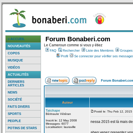
Forum Bonaberi.com
> ACCUEIL
Le Cameroun comme si vous y étiez
NOUVEAUTÉS
FAQ
Rechercher
Liste des Membres
Groupes d
COPOS
Profil
Se connecter pour vérifier ses messages
MUSIQUE
VIDÉOS
ACTUALITÉS
Forum Bonaberi.co
DERNIERS
ARTICLES
NEWS
SOCIÉTÉ
Auteur
FAITS DIVERS
Tatchape
Posté le: Thu Feb 12, 2015
SPORTS
Bérinaute Vétéran
Inscrit le: 12 May 2008
PEOPLE
nessa 2015 est là mais de
Messages: 6077
Localisation: lauraville
POTINS DE STARS
abeg venez presentez vos