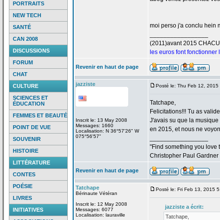
PORTRAITS
NEW TECH
moi perso j'a
conclu hein m
SANTÉ
_________________
CAN 2008
(2011)avant 2015 CHAC
DISCUSSIONS
les euros font fonctionner
FORUM
Revenir en haut de page
CHAT
jazziste
CULTURE
Posté le: Thu Feb 12, 2015
SCIENCES ET
Tatchape,
ÉDUCATION
Felicitations!!! Tu as valid
FEMMES ET BEAUTÉ
J'avais su que la
musique "
Inscrit le: 13 May 2008
Messages: 1660
POINT DE VUE
en 2015, et nous ne voyons
Localisation: N 36°57'26" W
075°56'57"
_________________
SOUVENIR
"Find something you love to
HISTOIRE
Christopher Paul Gardner
LITTÉRATURE
Revenir en haut de page
CONTES
POÉSIE
Tatchape
Posté le: Fri Feb 13, 2015 
Bérinaute Vétéran
LIVRES
Inscrit le: 12 May 2008
jazziste a
écrit:
INITIATIVES
Messages: 6077
Localisation: lauraville
Tatchape,