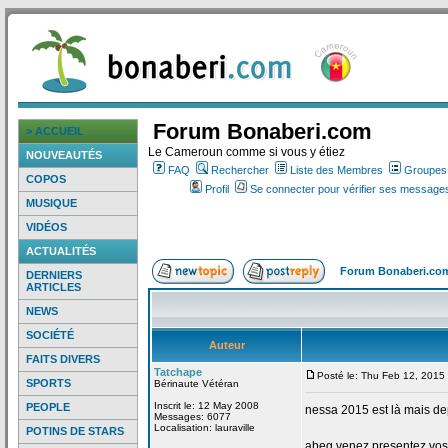
Forum Bonaberi.com
> ACCUEIL
Le Cameroun comme si vous y étiez
NOUVEAUTÉS
FAQ
Rechercher
Liste des Membres
Groupes d
COPOS
Profil
Se connecter pour vérifier ses messages
MUSIQUE
VIDÉOS
ACTUALITÉS
Forum Bonaberi.co
DERNIERS
ARTICLES
NEWS
SOCIÉTÉ
Auteur
FAITS DIVERS
Tatchape
Posté le: Thu Feb 12, 2015
SPORTS
Bérinaute Vétéran
Inscrit le: 12 May 2008
PEOPLE
nessa 2015 est là mais de
Messages: 6077
Localisation: lauraville
POTINS DE STARS
abeg venez presentez vos