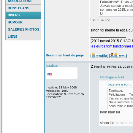
ASSOCIATIONS
Felicitations!!! Tu as v
J'avais su que la
musiq
BONS PLANS
sommes en 2015, et nou
lol
DIVERS
hein man lol
HUMOUR
GALERIES PHOTOS
sinon toi meme tu est a
que
_________________
LIENS
(2011)avant 2015 CHAC
les euros font fonctionner
Revenir en haut de page
jazziste
Posté le: Fri Feb 13, 2015 
Tatchape a
écrit:
jazziste a
écrit:
Inscrit le: 13 May 2008
Tatchape,
Messages: 1660
Localisation: N 36°57'26" W
Felicitations!!! T
075°56'57"
J'avais su que la
Nous sommes en 2
nous faire le bilan
hein man lol
sinon toi meme tu es