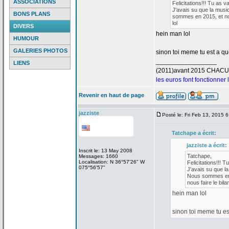
ASSOCIATIONS
Felicitations!!! Tu as v
J'avais su que la
musiq
BONS PLANS
sommes en 2015, et nou
lol
DIVERS
hein man lol
HUMOUR
GALERIES PHOTOS
sinon toi meme tu est a
que
_________________
LIENS
(2011)avant 2015 CHAC
les euros font fonctionner
Revenir en haut de page
jazziste
Posté le: Fri Feb 13, 2015 
Tatchape a
écrit:
jazziste a
écrit:
Inscrit le: 13 May 2008
Tatchape,
Messages: 1660
Localisation: N 36°57'26" W
Felicitations!!! T
075°56'57"
J'avais su que la
Nous sommes en 2
nous faire le bilan
hein man lol
sinon toi meme tu es