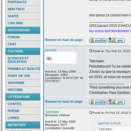
PORTRAITS
NEW TECH
moi perso j'a
conclu hein m
SANTÉ
_________________
CAN 2008
(2011)avant 2015 CHAC
DISCUSSIONS
les euros font fonctionner
FORUM
Revenir en haut de page
CHAT
jazziste
CULTURE
Posté le: Thu Feb 12, 2015
SCIENCES ET
Tatchape,
ÉDUCATION
Felicitations!!! Tu as valid
FEMMES ET BEAUTÉ
J'avais su que la
musique "
Inscrit le: 13 May 2008
Messages: 1660
POINT DE VUE
en 2015, et nous ne voyons
Localisation: N 36°57'26" W
075°56'57"
_________________
SOUVENIR
"Find something you love to
HISTOIRE
Christopher Paul Gardner
LITTÉRATURE
Revenir en haut de page
CONTES
POÉSIE
Tatchape
Posté le: Fri Feb 13, 2015 
Bérinaute Vétéran
LIVRES
Inscrit le: 12 May 2008
jazziste a
écrit:
INITIATIVES
Messages: 6077
Localisation: lauraville
Tatchape,