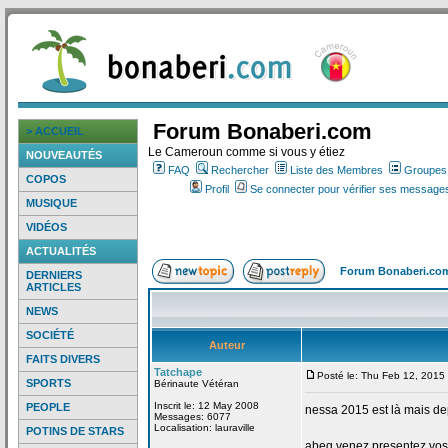
Forum Bonaberi.com
> ACCUEIL
Le Cameroun comme si vous y étiez
NOUVEAUTÉS
FAQ
Rechercher
Liste des Membres
Groupes d
COPOS
Profil
Se connecter pour vérifier ses messages
MUSIQUE
VIDÉOS
ACTUALITÉS
Forum Bonaberi.co
DERNIERS
ARTICLES
NEWS
SOCIÉTÉ
Auteur
FAITS DIVERS
Tatchape
Posté le: Thu Feb 12, 2015
SPORTS
Bérinaute Vétéran
Inscrit le: 12 May 2008
PEOPLE
nessa 2015 est là mais de
Messages: 6077
Localisation: lauraville
POTINS DE STARS
abeg venez presentez vos