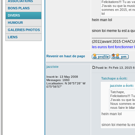
ASSOCIATIONS
Felicitations!!! Tu as v
J'avais su que la
musiq
BONS PLANS
sommes en 2015, et nou
lol
DIVERS
hein man lol
HUMOUR
GALERIES PHOTOS
sinon toi meme tu est a
que
_________________
LIENS
(2011)avant 2015 CHAC
les euros font fonctionner
Revenir en haut de page
jazziste
Posté le: Fri Feb 13, 2015 
Inscrit le: 13 May 2008
Tatchape a
écrit:
Messages: 1660
Localisation: N 36°57'26" W
jazziste a
écrit:
075°56'57"
Tatchape,
Felicitations!!! T
J'avais su que la
Nous sommes en 2
nous faire le bilan
hein man lol
sinon toi meme tu es