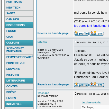
PORTRAITS
NEW TECH
moi perso j'a
conclu hein m
SANTÉ
_________________
CAN 2008
(2011)avant 2015 CHAC
DISCUSSIONS
les euros font fonctionner
FORUM
Revenir en haut de page
CHAT
jazziste
CULTURE
Posté le: Thu Feb 12, 2015
SCIENCES ET
Inscrit le: 13 May 2008
Tatchape,
ÉDUCATION
Messages: 1660
Felicitations!!! Tu as valid
Localisation: N 36°57'26" W
FEMMES ET BEAUTÉ
075°56'57"
J'avais su que la
musique "
POINT DE VUE
en 2015, et nous ne voyons
_________________
SOUVENIR
"Find something you love to
HISTOIRE
Christopher Paul Gardner
LITTÉRATURE
Revenir en haut de page
CONTES
POÉSIE
Tatchape
Posté le: Fri Feb 13, 2015 
Bérinaute Vétéran
LIVRES
Inscrit le: 12 May 2008
jazziste a
écrit:
INITIATIVES
Messages: 6077
Localisation: lauraville
Tatchape,