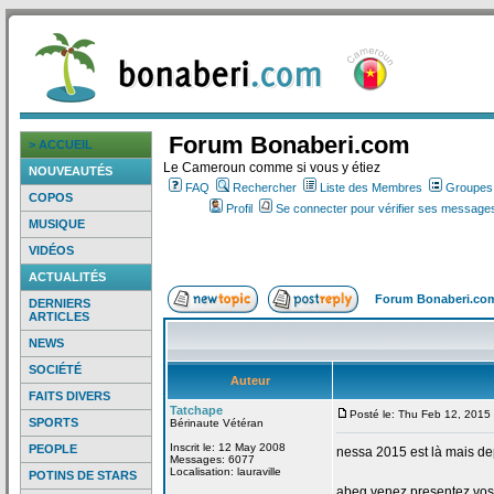
Forum Bonaberi.com
> ACCUEIL
Le Cameroun comme si vous y étiez
NOUVEAUTÉS
FAQ
Rechercher
Liste des Membres
Groupes d
COPOS
Profil
Se connecter pour vérifier ses messages
MUSIQUE
VIDÉOS
ACTUALITÉS
Forum Bonaberi.co
DERNIERS
ARTICLES
NEWS
SOCIÉTÉ
Auteur
FAITS DIVERS
Tatchape
Posté le: Thu Feb 12, 2015
SPORTS
Bérinaute Vétéran
Inscrit le: 12 May 2008
PEOPLE
nessa 2015 est là mais de
Messages: 6077
Localisation: lauraville
POTINS DE STARS
abeg venez presentez vos