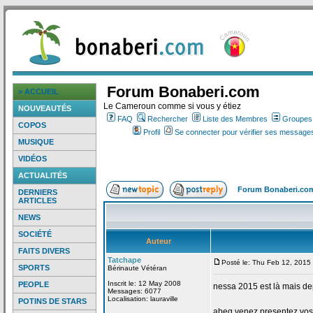
Forum Bonaberi.com
> ACCUEIL
Le Cameroun comme si vous y étiez
NOUVEAUTÉS
FAQ
Rechercher
Liste des Membres
Groupes d
COPOS
Profil
Se connecter pour vérifier ses messages
MUSIQUE
VIDÉOS
ACTUALITÉS
Forum Bonaberi.co
DERNIERS
ARTICLES
NEWS
SOCIÉTÉ
Auteur
FAITS DIVERS
Tatchape
Posté le: Thu Feb 12, 2015
SPORTS
Bérinaute Vétéran
Inscrit le: 12 May 2008
PEOPLE
nessa 2015 est là mais de
Messages: 6077
Localisation: lauraville
POTINS DE STARS
abeg venez presentez vos