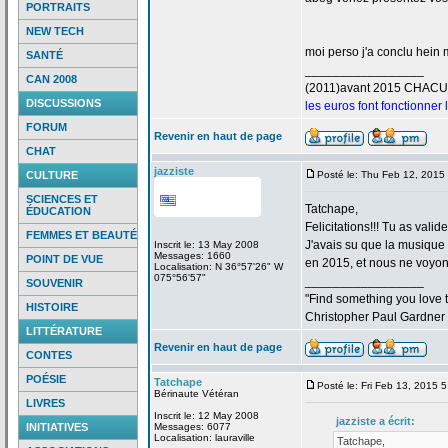
PORTRAITS
NEW TECH
moi perso j'a
conclu hein m
SANTÉ
_________________
CAN 2008
(2011)avant 2015 CHAC
DISCUSSIONS
les euros font fonctionner
FORUM
Revenir en haut de page
CHAT
jazziste
CULTURE
Posté le: Thu Feb 12, 2015
SCIENCES ET
Tatchape,
ÉDUCATION
Felicitations!!! Tu as valid
FEMMES ET BEAUTÉ
J'avais su que la
musique "
Inscrit le: 13 May 2008
Messages: 1660
POINT DE VUE
en 2015, et nous ne voyons
Localisation: N 36°57'26" W
075°56'57"
_________________
SOUVENIR
"Find something you love to
HISTOIRE
Christopher Paul Gardner
LITTÉRATURE
Revenir en haut de page
CONTES
POÉSIE
Tatchape
Posté le: Fri Feb 13, 2015 
Bérinaute Vétéran
LIVRES
Inscrit le: 12 May 2008
jazziste a
écrit:
INITIATIVES
Messages: 6077
Localisation: lauraville
Tatchape,