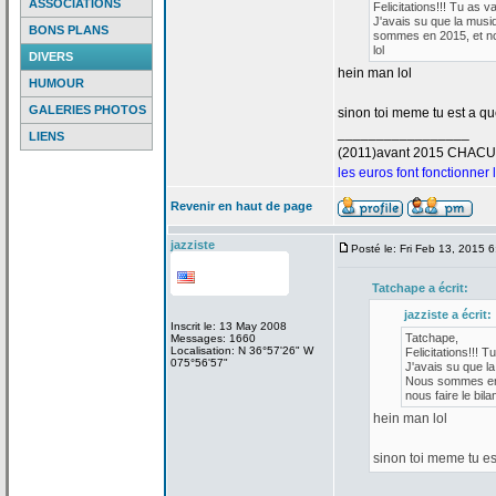
ASSOCIATIONS
Felicitations!!! Tu as v
J'avais su que la
musiq
BONS PLANS
sommes en 2015, et nou
lol
DIVERS
hein man lol
HUMOUR
GALERIES PHOTOS
sinon toi meme tu est a
que
_________________
LIENS
(2011)avant 2015 CHAC
les euros font fonctionner
Revenir en haut de page
jazziste
Posté le: Fri Feb 13, 2015 
Tatchape a
écrit:
jazziste a
écrit:
Inscrit le: 13 May 2008
Tatchape,
Messages: 1660
Localisation: N 36°57'26" W
Felicitations!!! T
075°56'57"
J'avais su que la
Nous sommes en 2
nous faire le bilan
hein man lol
sinon toi meme tu es