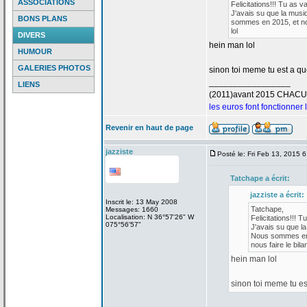
ASSOCIATIONS
Felicitations!!! Tu as v
J'avais su que la
musiq
BONS PLANS
sommes en 2015, et nou
lol
DIVERS
hein man lol
HUMOUR
GALERIES PHOTOS
sinon toi meme tu est a
que
_________________
LIENS
(2011)avant 2015 CHAC
les euros font fonctionner
Revenir en haut de page
jazziste
Posté le: Fri Feb 13, 2015 
Tatchape a
écrit:
jazziste a
écrit:
Inscrit le: 13 May 2008
Tatchape,
Messages: 1660
Localisation: N 36°57'26" W
Felicitations!!! T
075°56'57"
J'avais su que la
Nous sommes en 2
nous faire le bilan
hein man lol
sinon toi meme tu es