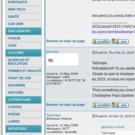
PORTRAITS
NEW TECH
moi perso j'a
conclu hein m
SANTÉ
_________________
CAN 2008
(2011)avant 2015 CHAC
DISCUSSIONS
les euros font fonctionner
FORUM
Revenir en haut de page
CHAT
jazziste
CULTURE
Posté le: Thu Feb 12, 2015
SCIENCES ET
Tatchape,
ÉDUCATION
Felicitations!!! Tu as valid
FEMMES ET BEAUTÉ
J'avais su que la
musique "
Inscrit le: 13 May 2008
Messages: 1660
POINT DE VUE
en 2015, et nous ne voyons
Localisation: N 36°57'26" W
075°56'57"
_________________
SOUVENIR
"Find something you love to
HISTOIRE
Christopher Paul Gardner
LITTÉRATURE
Revenir en haut de page
CONTES
POÉSIE
Tatchape
Posté le: Fri Feb 13, 2015 
Bérinaute Vétéran
LIVRES
Inscrit le: 12 May 2008
jazziste a
écrit:
INITIATIVES
Messages: 6077
Localisation: lauraville
Tatchape,