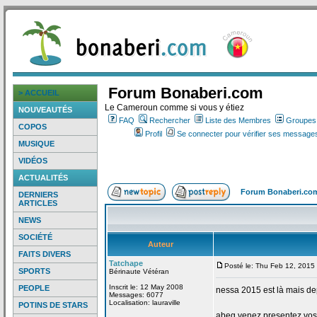
Forum Bonaberi.com
> ACCUEIL
Le Cameroun comme si vous y étiez
NOUVEAUTÉS
FAQ
Rechercher
Liste des Membres
Groupes d
COPOS
Profil
Se connecter pour vérifier ses messages
MUSIQUE
VIDÉOS
ACTUALITÉS
Forum Bonaberi.co
DERNIERS
ARTICLES
NEWS
SOCIÉTÉ
Auteur
FAITS DIVERS
Tatchape
Posté le: Thu Feb 12, 2015
SPORTS
Bérinaute Vétéran
Inscrit le: 12 May 2008
PEOPLE
nessa 2015 est là mais de
Messages: 6077
Localisation: lauraville
POTINS DE STARS
abeg venez presentez vos