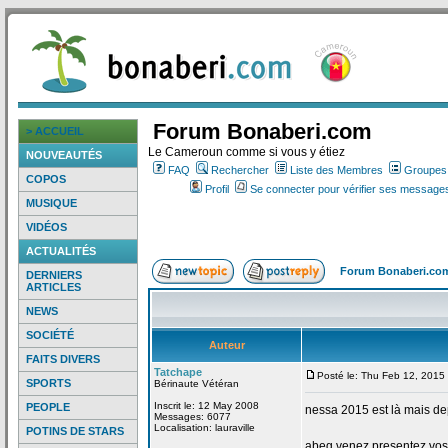
Forum Bonaberi.com
> ACCUEIL
Le Cameroun comme si vous y étiez
NOUVEAUTÉS
FAQ
Rechercher
Liste des Membres
Groupes d
COPOS
Profil
Se connecter pour vérifier ses messages
MUSIQUE
VIDÉOS
ACTUALITÉS
Forum Bonaberi.co
DERNIERS
ARTICLES
NEWS
SOCIÉTÉ
Auteur
FAITS DIVERS
Tatchape
Posté le: Thu Feb 12, 2015
SPORTS
Bérinaute Vétéran
Inscrit le: 12 May 2008
PEOPLE
nessa 2015 est là mais de
Messages: 6077
Localisation: lauraville
POTINS DE STARS
abeg venez presentez vos