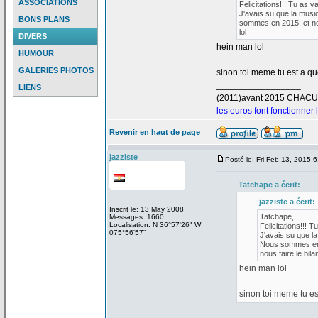
ASSOCIATIONS
Felicitations!!! Tu as v
J'avais su que la
musiq
BONS PLANS
sommes en 2015, et nou
lol
DIVERS
hein man lol
HUMOUR
GALERIES PHOTOS
sinon toi meme tu est a
que
_________________
LIENS
(2011)avant 2015 CHAC
les euros font fonctionner
Revenir en haut de page
jazziste
Posté le: Fri Feb 13, 2015 
Tatchape a
écrit:
jazziste a
écrit:
Inscrit le: 13 May 2008
Tatchape,
Messages: 1660
Localisation: N 36°57'26" W
Felicitations!!! T
075°56'57"
J'avais su que la
Nous sommes en 2
nous faire le bilan
hein man lol
sinon toi meme tu es