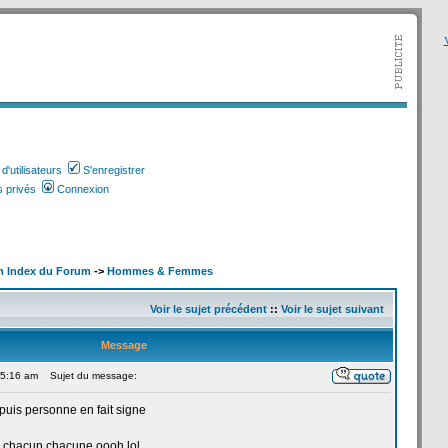
V
'utilisateurs
S'enregistrer
 privés
Connexion
m Index du Forum
->
Hommes & Femmes
Voir le sujet précédent
::
Voir le sujet suivant
Message
 5:16 am
Sujet du message:
puis personne en fait signe
 chacun chacune oooh,lol