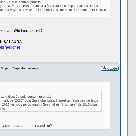
alide. Je suis content pour toi.
ue "2015" dont Bess chantait a
à tue-tête n'etait pas serieux. Nous
s ne voyons ni Bess, ni les "choristes" de
2015 pour nous faire le bilan.
l niveau?la
laura est où?
UN SA LAURA
 les neurones
6:40 pm
Sujet du message:
u as valide. Je suis content pour toi.
musique "2015" dont Bess chantait a
à tue-tête n'etait pas serieux.
015, et nous ne voyons ni Bess, ni les "choristes" de
2015 pour
. lol
t a
quel niveau?la
laura est où?