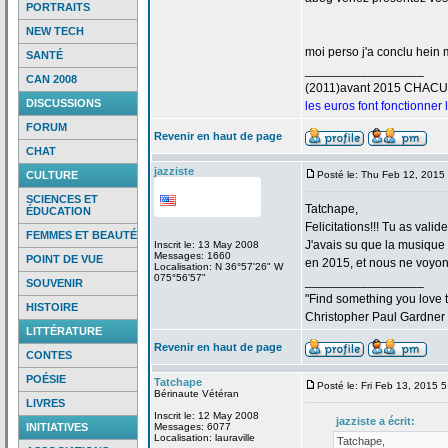
PORTRAITS
NEW TECH
moi perso j'a
conclu hein m
SANTÉ
_________________
CAN 2008
(2011)avant 2015 CHAC
DISCUSSIONS
les euros font fonctionner
FORUM
Revenir en haut de page
CHAT
jazziste
CULTURE
Posté le: Thu Feb 12, 2015
SCIENCES ET
Tatchape,
ÉDUCATION
Felicitations!!! Tu as valid
FEMMES ET BEAUTÉ
J'avais su que la
musique "
Inscrit le: 13 May 2008
Messages: 1660
POINT DE VUE
en 2015, et nous ne voyons
Localisation: N 36°57'26" W
075°56'57"
_________________
SOUVENIR
"Find something you love to
HISTOIRE
Christopher Paul Gardner
LITTÉRATURE
Revenir en haut de page
CONTES
POÉSIE
Tatchape
Posté le: Fri Feb 13, 2015 
Bérinaute Vétéran
LIVRES
Inscrit le: 12 May 2008
jazziste a
écrit:
INITIATIVES
Messages: 6077
Localisation: lauraville
Tatchape,