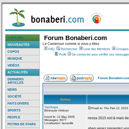
Forum Bonaberi.com
> ACCUEIL
Le Cameroun comme si vous y étiez
NOUVEAUTÉS
FAQ
Rechercher
Liste des Membres
Groupes d
COPOS
Profil
Se connecter pour vérifier ses messages
MUSIQUE
VIDÉOS
ACTUALITÉS
Forum Bonaberi.co
DERNIERS
ARTICLES
NEWS
SOCIÉTÉ
Auteur
FAITS DIVERS
Tatchape
Posté le: Thu Feb 12, 2015
SPORTS
Bérinaute Vétéran
Inscrit le: 12 May 2008
PEOPLE
nessa 2015 est là mais de
Messages: 6077
Localisation: lauraville
POTINS DE STARS
abeg venez presentez vos