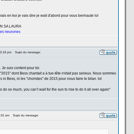
ais en koi je vais dire je wait d'abord pour vous berinaute lol
UN SA LAURA
 les neurones
 3:16 pm
Sujet du message:
e. Je suis content pour toi.
2015" dont Bess chantait a
à tue-tête n'etait pas serieux. Nous sommes
 ni Bess, ni les "choristes" de
2015 pour nous faire le bilan. lol
 do so much, you can’t wait for the sun to rise to do it all over again"
5:32 am
Sujet du message: