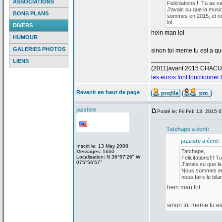
ASSOCIATIONS
Felicitations!!! Tu as v
J'avais su que la
musiq
BONS PLANS
sommes en 2015, et nou
lol
DIVERS
hein man lol
HUMOUR
GALERIES PHOTOS
sinon toi meme tu est a
que
_________________
LIENS
(2011)avant 2015 CHAC
les euros font fonctionner
Revenir en haut de page
jazziste
Posté le: Fri Feb 13, 2015 
Tatchape a
écrit:
jazziste a
écrit:
Inscrit le: 13 May 2008
Tatchape,
Messages: 1660
Localisation: N 36°57'26" W
Felicitations!!! T
075°56'57"
J'avais su que la
Nous sommes en 2
nous faire le bilan
hein man lol
sinon toi meme tu es