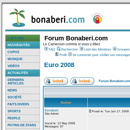
Forum Bonaberi.com
> ACCUEIL
Le Cameroun comme si vous y étiez
NOUVEAUTÉS
FAQ
Rechercher
Liste des Membres
Groupes d
COPOS
Profil
Se connecter pour vérifier ses messages
MUSIQUE
Euro 2008
VIDÉOS
ACTUALITÉS
DERNIERS
Forum Bonaberi.co
ARTICLES
NEWS
SOCIÉTÉ
Auteur
FAITS DIVERS
bonaberi
SPORTS
Posté le: Tue Jun 17, 2008
Site Admin
PEOPLE
Inscrit le: 12 May 2008
POTINS DE STARS
Messages: 97