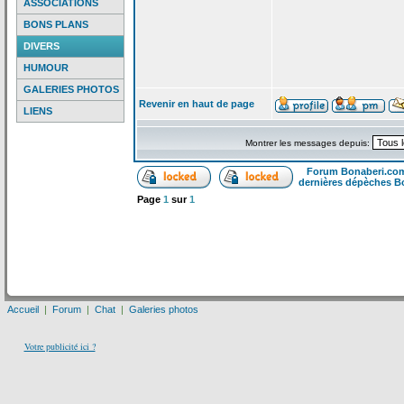
ASSOCIATIONS
BONS PLANS
DIVERS
HUMOUR
GALERIES PHOTOS
Revenir en haut de page
LIENS
Montrer les messages depuis:
Forum Bonaberi.co
dernières dépèches B
Page
1
sur
1
Accueil
|
Forum
|
Chat
|
Galeries photos
Votre publicité ici ?