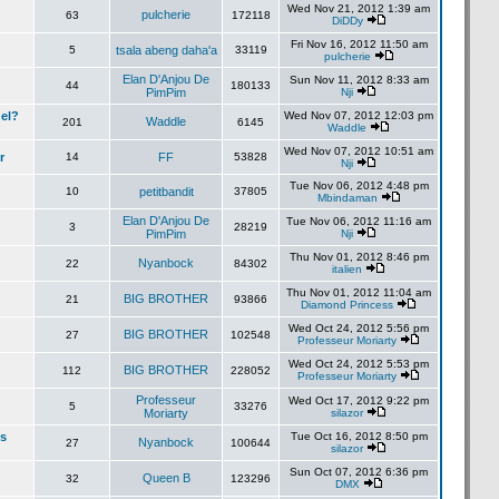
Wed Nov 21, 2012 1:39 am
pulcherie
63
172118
DiDDy
Fri Nov 16, 2012 11:50 am
5
tsala abeng daha'a
33119
pulcherie
Elan D'Anjou De
Sun Nov 11, 2012 8:33 am
44
180133
PimPim
Nji
el?
Wed Nov 07, 2012 12:03 pm
Waddle
201
6145
Waddle
Wed Nov 07, 2012 10:51 am
r
14
FF
53828
Nji
Tue Nov 06, 2012 4:48 pm
10
petitbandit
37805
Mbindaman
Elan D'Anjou De
Tue Nov 06, 2012 11:16 am
3
28219
PimPim
Nji
Thu Nov 01, 2012 8:46 pm
Nyanbock
22
84302
italien
Thu Nov 01, 2012 11:04 am
BIG BROTHER
21
93866
Diamond Princess
Wed Oct 24, 2012 5:56 pm
BIG BROTHER
27
102548
Professeur Moriarty
Wed Oct 24, 2012 5:53 pm
BIG BROTHER
112
228052
Professeur Moriarty
Professeur
Wed Oct 17, 2012 9:22 pm
5
33276
Moriarty
silazor
es
Tue Oct 16, 2012 8:50 pm
Nyanbock
27
100644
silazor
Sun Oct 07, 2012 6:36 pm
Queen B
32
123296
DMX