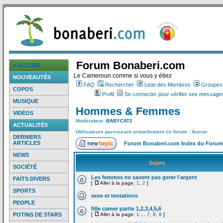
Forum Bonaberi.com
> ACCUEIL
Le Cameroun comme si vous y étiez
NOUVEAUTÉS
FAQ
Rechercher
Liste des Membres
Groupes d
COPOS
Profil
Se connecter pour vérifier ses messages
MUSIQUE
Hommes & Femmes
VIDÉOS
Modérateur:
BABYCAT2
ACTUALITÉS
Utilisateurs parcourant actuellement ce forum : Aucun
DERNIERS
ARTICLES
Forum Bonaberi.com Index du Forum
NEWS
Sujets
SOCIÉTÉ
Les femmes ne savent pas gerer l'argent
FAITS DIVERS
[
Aller à la page:
1
,
2
]
SPORTS
sexe et tentations
PEOPLE
fille camer partie 1,2,3,4,5,6
POTINS DE STARS
[
Aller à la page:
1
...
7
,
8
,
9
]