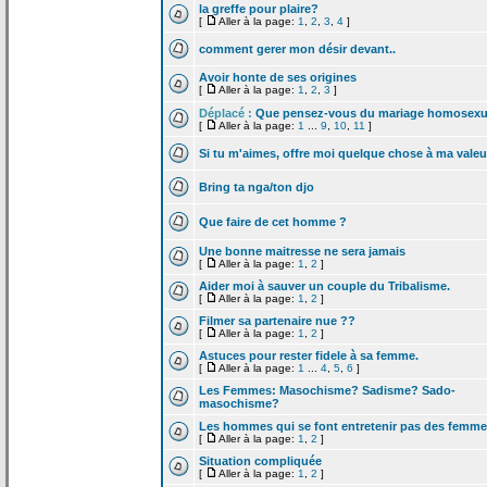
la
greffe pour plaire?
[
Aller à la page:
1
,
2
,
3
,
4
]
comment gerer mon désir devant..
Avoir honte de
ses origines
[
Aller à la page:
1
,
2
,
3
]
Déplacé :
Que pensez-vous du mariage homosexu
[
Aller à la page:
1
...
9
,
10
,
11
]
Si tu m'aimes, offre moi quelque chose à ma valeu
Bring ta nga/ton djo
Que faire de
cet homme ?
Une bonne maitresse ne sera jamais
[
Aller à la page:
1
,
2
]
Aider moi à sauver un couple du Tribalisme.
[
Aller à la page:
1
,
2
]
Filmer sa partenaire nue ??
[
Aller à la page:
1
,
2
]
Astuces pour rester fidele à sa femme.
[
Aller à la page:
1
...
4
,
5
,
6
]
Les Femmes: Masochisme? Sadisme? Sado-
masochisme?
Les hommes qui se font entretenir pas des femm
[
Aller à la page:
1
,
2
]
Situation compliquée
[
Aller à la page:
1
,
2
]