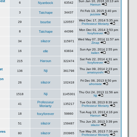
'est
Sun Jan 10, 2016 10:13 am
6
Nyanbock
63542
Haroun
Fri Feb 13, 2015 6:40 pm
3
Tatchape
34437
jazziste
Wed Dec 17, 2014 5:35 pm
29
bourbe
120557
Professeur Moriarty
Mon Dec 01, 2014 3:53 pm
8
Tatchape
44396
foxyforever
Wed May 07, 2014 11:57 am
silazor
34
115971
Zinap
Sun Apr 20, 2014 2:55 pm
16
elle
63834
italien
Sat Feb 22, 2014 4:31 am
Haroun
215
322474
foxyforever
et
Thu Jan 09, 2014 2:23 pm
Nji
136
361798
amatoyoshi
lon
Fri Dec 06, 2013 8:50 pm
silazor
26
102418
afromixte
Thu Oct 24, 2013 11:56 am
Nji
1518
1145301
Nji
Professeur
Tue Oct 08, 2013 8:39 am
41
135217
Moriarty
Professeur Moriarty
Tue Aug 13, 2013 4:16 pm
18
foxyforever
59860
Haroun
Thu Jun 20, 2013 3:39 pm
silazor
51
159487
silazor
eres
Tue May 28, 2013 7:36 am
silazor
80
203965
Professeur Moriarty