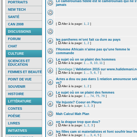
Le camerounais fidele est le camerounais qui ne s
PORTRAITS
jamais
NEW TECH
SANTÉ
[
Aller à la page:
1
,
2
]
CAN 2008
DISCUSSIONS
FORUM
les pantheres m'ont fait ca dure au pays
[
Aller à la page:
1
,
2
]
CHAT
l'Homme Africain n'aime pas qu'une femme le
commande
CULTURE
Le sujet où on se plaint des hommes
SCIENCES ET
[
Aller à la page:
1
...
9
,
10
,
11
]
ÉDUCATION
[ Sondage ]
Validation 2015 sur www.halidemani.n
FEMMES ET BEAUTÉ
[
Aller à la page:
1
...
5
,
6
,
7
]
Actes a
dou ou pas dans 1 relation amoureuse se
POINT DE VUE
vs?
[
Aller à la page:
1
,
2
]
SOUVENIR
Le sujet où on se plaint des femmes
HISTOIRE
[
Aller à la page:
1
...
74
,
75
,
76
]
LITTÉRATURE
Vie Injuste? Coeur en Pleure
[
Aller à la page:
1
,
2
,
3
]
CONTES
Mah Calcul Mah Plan
POÉSIE
on la
drague trop que dou?
LIVRES
[
Aller à la page:
1
,
2
,
3
]
INITIATIVES
les filles cam st materialistes et font soufrir leur fr
[
Aller à la page:
1
...
3
,
4
,
5
]