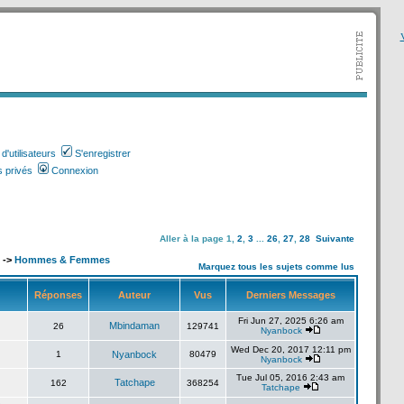
V
'utilisateurs
S'enregistrer
 privés
Connexion
Aller à la page
1
,
2
,
3
...
26
,
27
,
28
Suivante
->
Hommes & Femmes
Marquez tous les sujets comme lus
Réponses
Auteur
Vus
Derniers Messages
Fri Jun 27, 2025 6:26 am
Mbindaman
26
129741
Nyanbock
Wed Dec 20, 2017 12:11 pm
1
Nyanbock
80479
Nyanbock
Tue Jul 05, 2016 2:43 am
Tatchape
162
368254
Tatchape