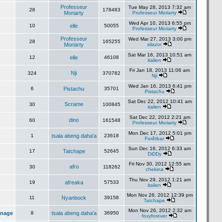
Professeur
Tue May 28, 2013 7:32 am
28
178483
Moriarty
Professeur Moriarty
Wed Apr 10, 2013 6:55 pm
10
elle
50055
Professeur Moriarty
Professeur
Wed Mar 27, 2013 3:00 pm
28
165255
Moriarty
silazor
Sat Mar 16, 2013 10:51 am
12
elle
46108
italien
Fri Jan 18, 2013 11:06 am
Nji
324
370782
Nji
Wed Jan 16, 2013 6:41 pm
6
Pistachu
35701
Pistachu
Sat Dec 22, 2012 10:41 am
Scrame
30
100845
italien
Sat Dec 22, 2012 2:21 am
dino
60
161548
Professeur Moriarty
Mon Dec 17, 2012 5:01 pm
1
tsala abeng daha'a
23618
Forêtbar
Sun Dec 16, 2012 6:33 am
17
Tatchape
52645
DiDDy
Fri Nov 30, 2012 12:55 am
afro
30
118262
chekina
Thu Nov 29, 2012 1:21 am
19
afreaka
57533
italien
Mon Nov 26, 2012 12:39 pm
11
Nyanbock
39158
Tatchape
Mon Nov 26, 2012 2:32 am
inage
8
tsala abeng daha'a
36950
foxyforever