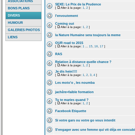
ASSOCIATIONS
SEXE: Le Prix de
la
Prudence
[
Aller à la page:
1
,
2
]
BONS PLANS
DIVERS
l'envoutement
HUMOUR
Coming out
[
Aller à la page:
1
,
2
]
GALERIES PHOTOS
la
Nature Humaine sera toujours la
meme
LIENS
OUR road to 2015
[
Aller à la page:
1
...
15
,
16
,
17
]
RAS
Relation à distance quelle chance ?
[
Aller à la page:
1
,
2
]
Je dis hein!!!!
[
Aller à la page:
1
,
2
,
3
,
4
]
Les moto'o , les noumba
jachère=faible formation
Tu te maries quand ?
[
Aller à la page:
1
,
2
]
Facebook Etiquette
Si votre gars ou votre go vous interdit
S'engager avec une femme qui vit déja en concub